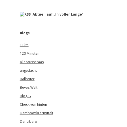
Aktuell auf „In voller Länge“
Blogs
11km
120 Minuten
allesausseraas
angedacht
Ballreiter
Beves Welt
Blog-G
Check von hinten
Dembowski ermittelt
Der Libero