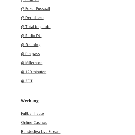
@ Fokus Fussball
@ Der Libero
@ Total beglubbt
@ Radio DU
@ Stehblog
@ fehlpass
@ Millernton
@ 120 minuten
@ ZEIT
Werbung
Fußball heute
Online-Casinos
Bundesliga Live Stream