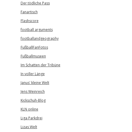
Der tödliche Pass
Fanartisch
Flashscore
football arguments
footballandgeography
FußballFanFotos
Fußballmuseen
Im Schatten der Tribüne
In voller Länge
Janus' kleine Welt
Jens Weinreich
Kickschuh-Blog
KLN online
Liga Parkdrei
Lizas Welt