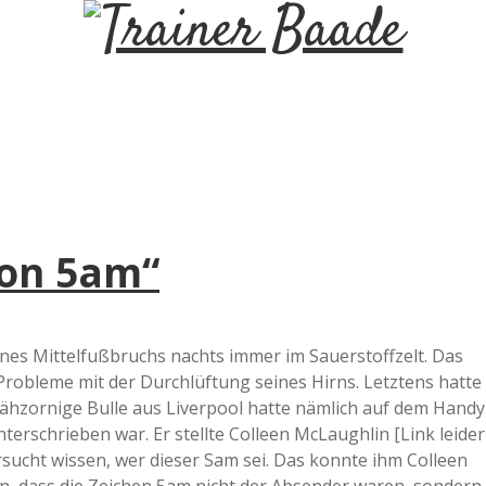
T
r
a
i
von 5am“
n
e
eines Mittelfußbruchs nachts immer im Sauerstoffzelt. Das
 Probleme mit der Durchlüftung seines Hirns. Letztens hatte
r
 jähzornige Bulle aus Liverpool hatte nämlich auf dem Handy
terschrieben war. Er stellte Colleen McLaughlin [Link leider
B
fersucht wissen, wer dieser Sam sei. Das konnte ihm Colleen