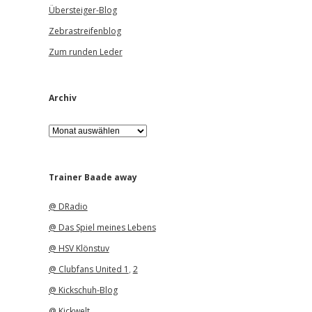
Übersteiger-Blog
Zebrastreifenblog
Zum runden Leder
Archiv
A
r
c
h
i
Trainer Baade away
v
@ DRadio
@ Das Spiel meines Lebens
@ HSV Klönstuv
@ Clubfans United 1
,
2
@ Kickschuh-Blog
@ Kickwelt