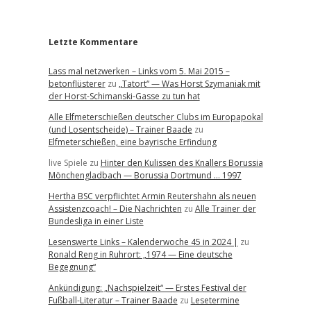
r
Letzte Kommentare
Lass mal netzwerken – Links vom 5. Mai 2015 –
betonflüsterer
zu
„Tatort“ — Was Horst Szymaniak mit
der Horst-Schimanski-Gasse zu tun hat
Alle Elfmeterschießen deutscher Clubs im Europapokal
(und Losentscheide) – Trainer Baade
zu
Elfmeterschießen, eine bayrische Erfindung
live Spiele
zu
Hinter den Kulissen des Knallers Borussia
Mönchengladbach — Borussia Dortmund … 1997
Hertha BSC verpflichtet Armin Reutershahn als neuen
Assistenzcoach! – Die Nachrichten
zu
Alle Trainer der
Bundesliga in einer Liste
Lesenswerte Links – Kalenderwoche 45 in 2024 |
zu
Ronald Reng in Ruhrort: „1974 — Eine deutsche
Begegnung“
Ankündigung: „Nachspielzeit“ — Erstes Festival der
Fußball-Literatur – Trainer Baade
zu
Lesetermine