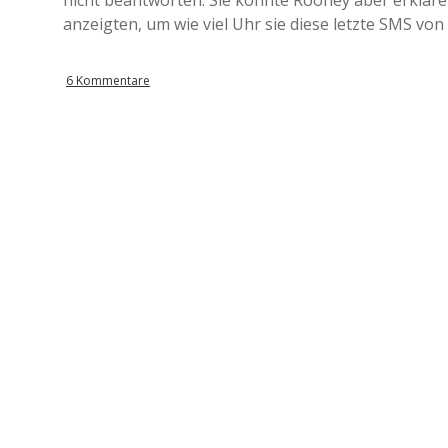
nicht beantworten. Sie konnte Rooney aber erkläre
anzeigten, um wie viel Uhr sie diese letzte SMS von
6 Kommentare