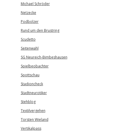
Michael Schröder
Netzecke
Podbolzer
Rund um den Brustring
Scudetto
Seitenwahl
SG Neureich-Bimbeshausen
Spielbeobachter
Spottschau
Stadioncheck
Stadtneurotiker
Stehblog
Textilvergehen
Torsten Wieland
Vertikalpass