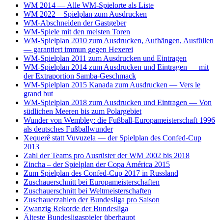
WM 2014 — Alle WM-Spielorte als Liste
WM 2022 – Spielplan zum Ausdrucken
WM-Abschneiden der Gastgeber
WM-Spiele mit den meisten Toren
WM-Spielplan 2010 zum Ausdrucken, Aufhängen, Ausfüllen
— garantiert immun gegen Hexerei
WM-Spielplan 2011 zum Ausdrucken und Eintragen
WM-Spielplan 2014 zum Ausdrucken und Eintragen — mit
der Extraportion Samba-Geschmack
WM-Spielplan 2015 Kanada zum Ausdrucken — Vers le
grand but
WM-Spielplan 2018 zum Ausdrucken und Eintragen — Von
südlichen Meeren bis zum Polargebiet
Wunder von Wembley: die Fußball-Europameisterschaft 1996
als deutsches Fußballwunder
Xequerê statt Vuvuzela — der Spielplan des Confed-Cup
2013
Zahl der Teams pro Ausrüster der WM 2002 bis 2018
Zincha – der Spielplan der Copa América 2015
Zum Spielplan des Confed-Cup 2017 in Russland
Zuschauerschnitt bei Europameisterschaften
Zuschauerschnitt bei Weltmeisterschaften
Zuschauerzahlen der Bundesliga pro Saison
Zwanzig Rekorde der Bundesliga
Älteste Bundesligaspieler überhaupt