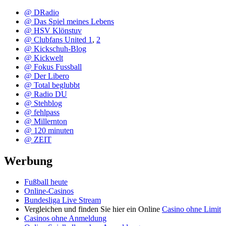
@ DRadio
@ Das Spiel meines Lebens
@ HSV Klönstuv
@ Clubfans United 1
,
2
@ Kickschuh-Blog
@ Kickwelt
@ Fokus Fussball
@ Der Libero
@ Total beglubbt
@ Radio DU
@ Stehblog
@ fehlpass
@ Millernton
@ 120 minuten
@ ZEIT
Werbung
Fußball heute
Online-Casinos
Bundesliga Live Stream
Vergleichen und finden Sie hier ein Online
Casino ohne Limit
Casinos ohne Anmeldung