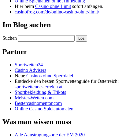
Online Spielhallen ohne Anmeldung
Hier beim
Casino ohne Limit
sofort anfangen.
casinofrog.com/de/online-casino/ohne-limit/
Im Blog suchen
Suchen
Partner
Sportwetten24
Casino Advisers
Neue
Casinos ohne Sperrdatei
Entdecke den besten Sportwettenguide für Österreich:
sportwettenoesterreich.at
Sportbekleidung & Trikots
Meister-Wetten.com
Bestercasinomentor.com
Online Casino Spielautomaten
Was man wissen muss
Alle Aaustragungsorte der EM 2020