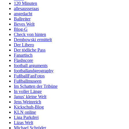
120 Minuten
allesausseraas
angedacht
Ballreiter
Beves Welt
Blog-G
Check von hinten
Dembowski ermittelt
Der Libero
Der tödliche Pass
Fanartisch
Flashscore
football arguments
footballandgeography
FußballFanFotos
Fußballmuseen
Im Schatten der Tribüne
In voller Länge
Janus' kleine Welt
Jens Weinreich
Kickschuh-Blog
KLN online
Liga Parkdrei
Lizas Welt
Michael Schröder