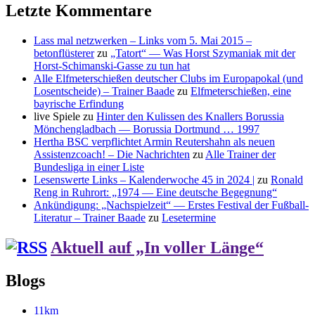
Letzte Kommentare
Lass mal netzwerken – Links vom 5. Mai 2015 –
betonflüsterer
zu
„Tatort“ — Was Horst Szymaniak mit der
Horst-Schimanski-Gasse zu tun hat
Alle Elfmeterschießen deutscher Clubs im Europapokal (und
Losentscheide) – Trainer Baade
zu
Elfmeterschießen, eine
bayrische Erfindung
live Spiele
zu
Hinter den Kulissen des Knallers Borussia
Mönchengladbach — Borussia Dortmund … 1997
Hertha BSC verpflichtet Armin Reutershahn als neuen
Assistenzcoach! – Die Nachrichten
zu
Alle Trainer der
Bundesliga in einer Liste
Lesenswerte Links – Kalenderwoche 45 in 2024 |
zu
Ronald
Reng in Ruhrort: „1974 — Eine deutsche Begegnung“
Ankündigung: „Nachspielzeit“ — Erstes Festival der Fußball-
Literatur – Trainer Baade
zu
Lesetermine
Aktuell auf „In voller Länge“
Blogs
11km