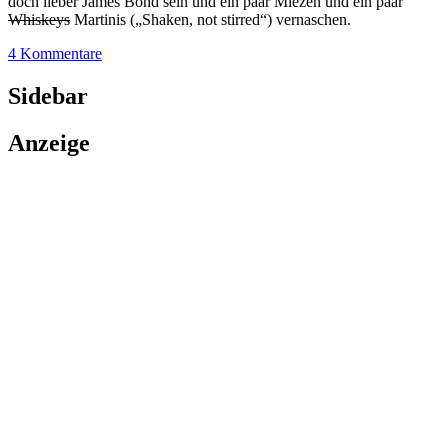
doch lieber James Bond sein und ein paar Miezen und ein paar
Whiskeys
Martinis („Shaken, not stirred“) vernaschen.
4 Kommentare
Sidebar
Anzeige