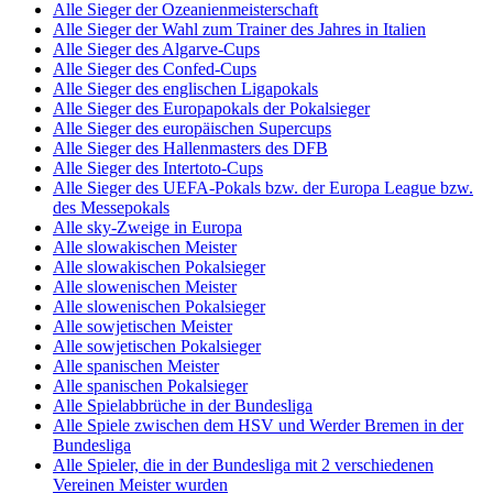
Alle Sieger der Ozeanienmeisterschaft
Alle Sieger der Wahl zum Trainer des Jahres in Italien
Alle Sieger des Algarve-Cups
Alle Sieger des Confed-Cups
Alle Sieger des englischen Ligapokals
Alle Sieger des Europapokals der Pokalsieger
Alle Sieger des europäischen Supercups
Alle Sieger des Hallenmasters des DFB
Alle Sieger des Intertoto-Cups
Alle Sieger des UEFA-Pokals bzw. der Europa League bzw.
des Messepokals
Alle sky-Zweige in Europa
Alle slowakischen Meister
Alle slowakischen Pokalsieger
Alle slowenischen Meister
Alle slowenischen Pokalsieger
Alle sowjetischen Meister
Alle sowjetischen Pokalsieger
Alle spanischen Meister
Alle spanischen Pokalsieger
Alle Spielabbrüche in der Bundesliga
Alle Spiele zwischen dem HSV und Werder Bremen in der
Bundesliga
Alle Spieler, die in der Bundesliga mit 2 verschiedenen
Vereinen Meister wurden