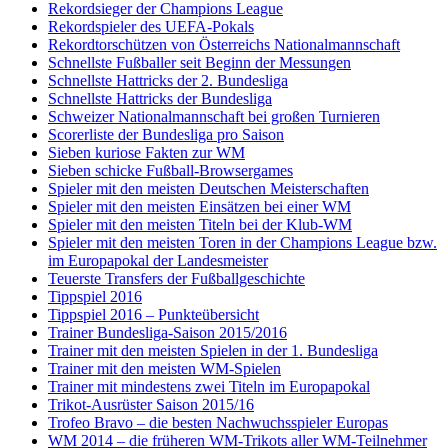
Rekordsieger der Champions League
Rekordspieler des UEFA-Pokals
Rekordtorschützen von Österreichs Nationalmannschaft
Schnellste Fußballer seit Beginn der Messungen
Schnellste Hattricks der 2. Bundesliga
Schnellste Hattricks der Bundesliga
Schweizer Nationalmannschaft bei großen Turnieren
Scorerliste der Bundesliga pro Saison
Sieben kuriose Fakten zur WM
Sieben schicke Fußball-Browsergames
Spieler mit den meisten Deutschen Meisterschaften
Spieler mit den meisten Einsätzen bei einer WM
Spieler mit den meisten Titeln bei der Klub-WM
Spieler mit den meisten Toren in der Champions League bzw.
im Europapokal der Landesmeister
Teuerste Transfers der Fußballgeschichte
Tippspiel 2016
Tippspiel 2016 – Punkteübersicht
Trainer Bundesliga-Saison 2015/2016
Trainer mit den meisten Spielen in der 1. Bundesliga
Trainer mit den meisten WM-Spielen
Trainer mit mindestens zwei Titeln im Europapokal
Trikot-Ausrüster Saison 2015/16
Trofeo Bravo – die besten Nachwuchsspieler Europas
WM 2014 – die früheren WM-Trikots aller WM-Teilnehmer