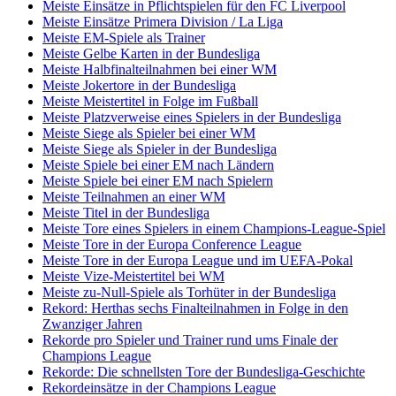
Meiste Einsätze in Pflichtspielen für den FC Liverpool
Meiste Einsätze Primera Division / La Liga
Meiste EM-Spiele als Trainer
Meiste Gelbe Karten in der Bundesliga
Meiste Halbfinalteilnahmen bei einer WM
Meiste Jokertore in der Bundesliga
Meiste Meistertitel in Folge im Fußball
Meiste Platzverweise eines Spielers in der Bundesliga
Meiste Siege als Spieler bei einer WM
Meiste Siege als Spieler in der Bundesliga
Meiste Spiele bei einer EM nach Ländern
Meiste Spiele bei einer EM nach Spielern
Meiste Teilnahmen an einer WM
Meiste Titel in der Bundesliga
Meiste Tore eines Spielers in einem Champions-League-Spiel
Meiste Tore in der Europa Conference League
Meiste Tore in der Europa League und im UEFA-Pokal
Meiste Vize-Meistertitel bei WM
Meiste zu-Null-Spiele als Torhüter in der Bundesliga
Rekord: Herthas sechs Finalteilnahmen in Folge in den
Zwanziger Jahren
Rekorde pro Spieler und Trainer rund ums Finale der
Champions League
Rekorde: Die schnellsten Tore der Bundesliga-Geschichte
Rekordeinsätze in der Champions League