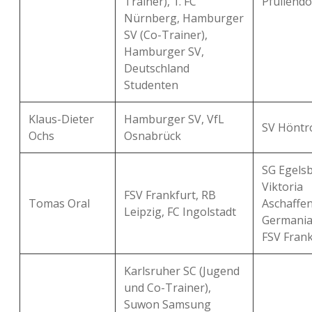
Trainer), 1. FC
Pfullendo
Nürnberg, Hamburger
SV (Co-Trainer),
Hamburger SV,
Deutschland
Studenten
Klaus-Dieter
Hamburger SV, VfL
SV Höntr
Ochs
Osnabrück
SG Egelsb
Viktoria
FSV Frankfurt, RB
Tomas Oral
Aschaffe
Leipzig, FC Ingolstadt
Germania
FSV Frank
Karlsruher SC (Jugend
und Co-Trainer),
Suwon Samsung