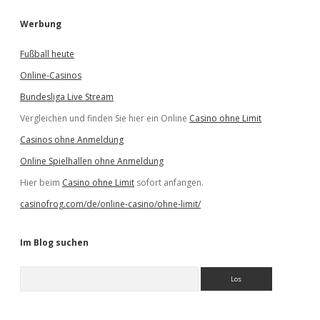
Werbung
Fußball heute
Online-Casinos
Bundesliga Live Stream
Vergleichen und finden Sie hier ein Online
Casino ohne Limit
Casinos ohne Anmeldung
Online Spielhallen ohne Anmeldung
Hier beim
Casino ohne Limit
sofort anfangen.
casinofrog.com/de/online-casino/ohne-limit/
Im Blog suchen
S
u
c
h