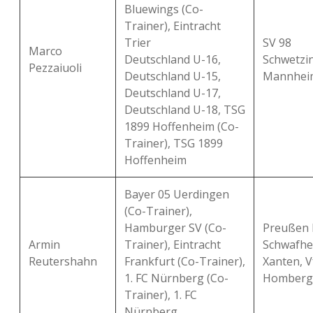
Bluewings (Co-
Trainer), Eintracht
Trier
SV 98
Marco
Deutschland U-16,
Schwetzi
Pezzaiuoli
Deutschland U-15,
Mannhei
Deutschland U-17,
Deutschland U-18, TSG
1899 Hoffenheim (Co-
Trainer), TSG 1899
Hoffenheim
Bayer 05 Uerdingen
(Co-Trainer),
Hamburger SV (Co-
Preußen K
Armin
Trainer), Eintracht
Schwafhe
Reutershahn
Frankfurt (Co-Trainer),
Xanten, V
1. FC Nürnberg (Co-
Homberg
Trainer), 1. FC
Nürnberg