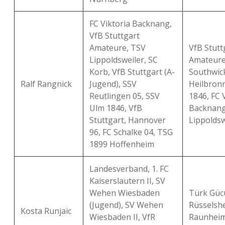
FC Viktoria Backnang,
VfB Stuttgart
Amateure, TSV
VfB Stutt
Lippoldsweiler, SC
Amateure
Korb, VfB Stuttgart (A-
Southwick
Ralf Rangnick
Jugend), SSV
Heilbron
Reutlingen 05, SSV
1846, FC 
Ulm 1846, VfB
Backnang
Stuttgart, Hannover
Lippoldsw
96, FC Schalke 04, TSG
1899 Hoffenheim
Landesverband, 1. FC
Kaiserslautern II, SV
Wehen Wiesbaden
Türk Güc
(Jugend), SV Wehen
Rüsselshe
Kosta Runjaic
Wiesbaden II, VfR
Raunheim