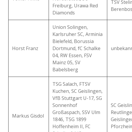
TSV Steli
Freiburg, Urawa Red
Berenbos
Diamonds
Union Solingen,
Karlsruher SC, Arminia
Bielefeld, Borussia
Horst Franz
Dortmund, fC Schalke
unbekan
04, RW Essen, FSV
Mainz 05, SV
Babelsberg
TSG Salach, FTSV
Kuchen, SC Geislingen,
VfB Stuttgart U-17, SG
Sonnenhof
SC Geisli
Großaspach, SSV Ulm
Reutlinge
Markus Gisdol
1846, TSG 1899
Geislingen
Hoffenheim II, FC
Pforzhei