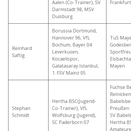
Aalen (Co-Trainer), SV
Frankfurt
Darmstadt 98, MSV
Duisburg
Borussia Dortmund,
Hannover 96, VfL
TuS Maye
Bochum, Bayer 04
Godesber
Reinhard
Leverkusen,
Sportfre
Saftig
Kocaelispor,
Eisbachta
Galatasaray Istanbul,
Mayen
1. FSV Mainz 05
Füchse Be
Reinicken
Hertha BSC(Jugend-
Babelsbe
Stephan
Co-Trainer), VfL
Preußen 
Schmidt
Wolfsburg (Jugend),
SV Babels
SC Paderborn 07
Hertha B
Amateure