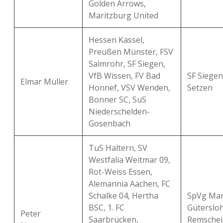
Golden Arrows,
Maritzburg United
Hessen Kassel,
Preußen Münster, FSV
Salmrohr, SF Siegen,
VfB Wissen, FV Bad
SF Siegen
Elmar Müller
Honnef, VSV Wenden,
Setzen
Bonner SC, SuS
Niederschelden-
Gosenbach
TuS Haltern, SV
Westfalia Weitmar 09,
Rot-Weiss Essen,
Alemannia Aachen, FC
Schalke 04, Hertha
SpVg Mar
BSC, 1. FC
Gütersloh
Peter
Saarbrücken,
Remschei