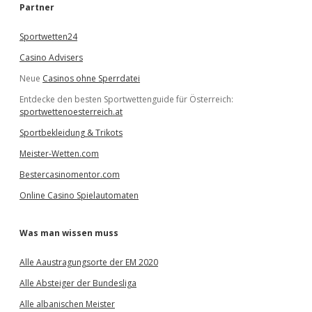
e
Partner
n
Sportwetten24
Casino Advisers
Neue
Casinos ohne Sperrdatei
Entdecke den besten Sportwettenguide für Österreich:
sportwettenoesterreich.at
Sportbekleidung & Trikots
Meister-Wetten.com
Bestercasinomentor.com
Online Casino Spielautomaten
Was man wissen muss
Alle Aaustragungsorte der EM 2020
Alle Absteiger der Bundesliga
Alle albanischen Meister