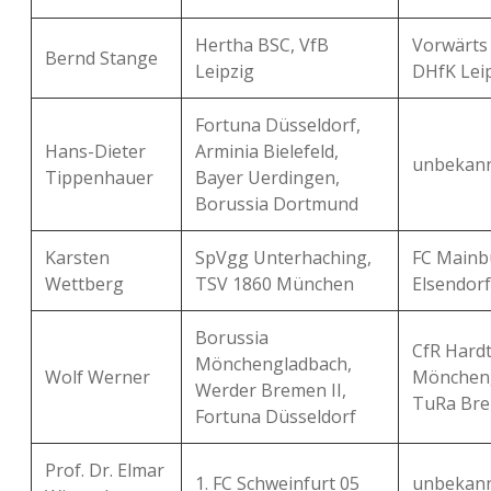
Hertha BSC, VfB
Vorwärts
Bernd Stange
Leipzig
DHfK Lei
Fortuna Düsseldorf,
Hans-Dieter
Arminia Bielefeld,
unbekan
Tippenhauer
Bayer Uerdingen,
Borussia Dortmund
Karsten
SpVgg Unterhaching,
FC Mainb
Wettberg
TSV 1860 München
Elsendorf
Borussia
CfR Hardt
Mönchengladbach,
Wolf Werner
Möncheng
Werder Bremen II,
TuRa Br
Fortuna Düsseldorf
Prof. Dr. Elmar
1. FC Schweinfurt 05
unbekan