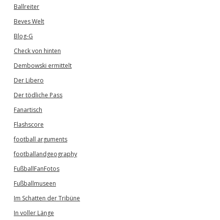
Ballreiter
Beves Welt
Blog-G
Check von hinten
Dembowski ermittelt
Der Libero
Der tödliche Pass
Fanartisch
Flashscore
football arguments
footballandgeography
FußballFanFotos
Fußballmuseen
Im Schatten der Tribüne
In voller Länge