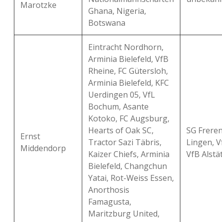
Marotzke
Ghana, Nigeria,
Botswana
Eintracht Nordhorn,
Arminia Bielefeld, VfB
Rheine, FC Gütersloh,
Arminia Bielefeld, KFC
Uerdingen 05, VfL
Bochum, Asante
Kotoko, FC Augsburg,
Hearts of Oak SC,
SG Freren
Ernst
Tractor Sazi Täbris,
Lingen, V
Middendorp
Kaizer Chiefs, Arminia
VfB Alstä
Bielefeld, Changchun
Yatai, Rot-Weiss Essen,
Anorthosis
Famagusta,
Maritzburg United,