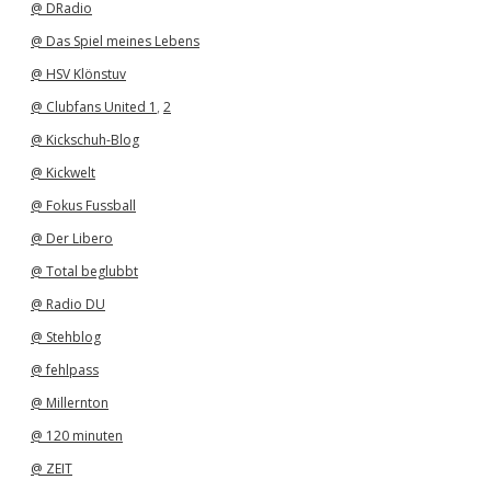
@ DRadio
@ Das Spiel meines Lebens
@ HSV Klönstuv
@ Clubfans United 1
,
2
@ Kickschuh-Blog
@ Kickwelt
@ Fokus Fussball
@ Der Libero
@ Total beglubbt
@ Radio DU
@ Stehblog
@ fehlpass
@ Millernton
@ 120 minuten
@ ZEIT