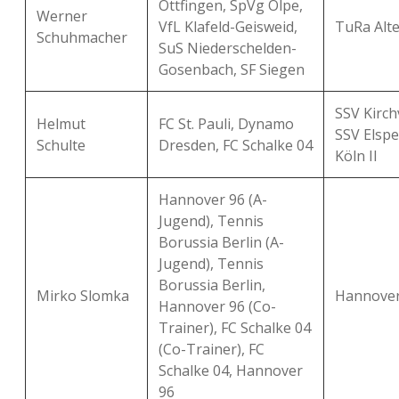
Ottfingen, SpVg Olpe,
Werner
VfL Klafeld-Geisweid,
TuRa Al
Schuhmacher
SuS Niederschelden-
Gosenbach, SF Siegen
SSV Kirch
Helmut
FC St. Pauli, Dynamo
SSV Elspe
Schulte
Dresden, FC Schalke 04
Köln II
Hannover 96 (A-
Jugend), Tennis
Borussia Berlin (A-
Jugend), Tennis
Borussia Berlin,
Mirko Slomka
Hannover 
Hannover 96 (Co-
Trainer), FC Schalke 04
(Co-Trainer), FC
Schalke 04, Hannover
96