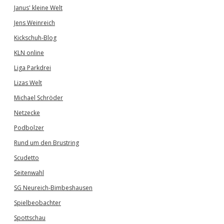
Janus' kleine Welt
Jens Weinreich
Kickschuh-Blog
KLN online
Liga Parkdrei
Lizas Welt
Michael Schröder
Netzecke
Podbolzer
Rund um den Brustring
Scudetto
Seitenwahl
SG Neureich-Bimbeshausen
Spielbeobachter
Spottschau