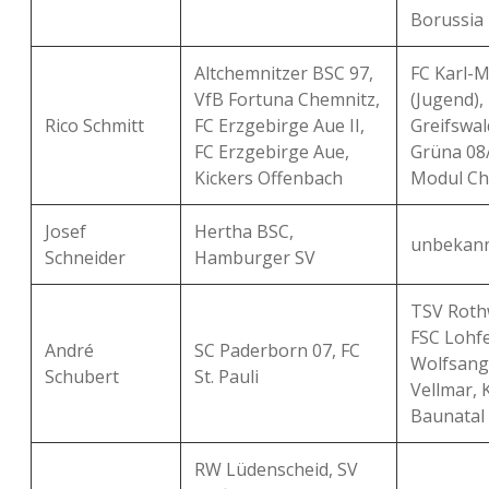
Borussia 
Altchemnitzer BSC 97,
FC Karl-M
VfB Fortuna Chemnitz,
(Jugend)
Rico Schmitt
FC Erzgebirge Aue II,
Greifswal
FC Erzgebirge Aue,
Grüna 08
Kickers Offenbach
Modul Ch
Josef
Hertha BSC,
unbekan
Schneider
Hamburger SV
TSV Roth
FSC Lohf
André
SC Paderborn 07, FC
Wolfsang
Schubert
St. Pauli
Vellmar, 
Baunatal
RW Lüdenscheid, SV