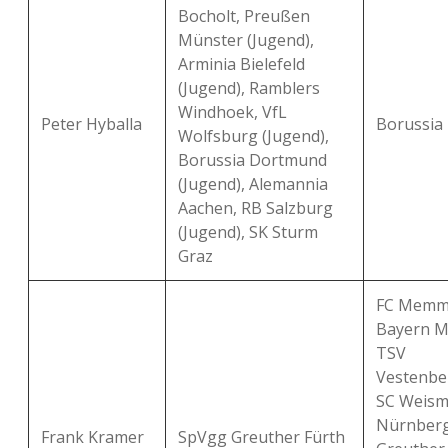
Bocholt, Preußen
Münster (Jugend),
Arminia Bielefeld
(Jugend), Ramblers
Windhoek, VfL
Peter Hyballa
Borussia
Wolfsburg (Jugend),
Borussia Dortmund
(Jugend), Alemannia
Aachen, RB Salzburg
(Jugend), SK Sturm
Graz
FC Memmi
Bayern M
TSV
Vestenbe
SC Weisma
Nürnberg
Frank Kramer
SpVgg Greuther Fürth