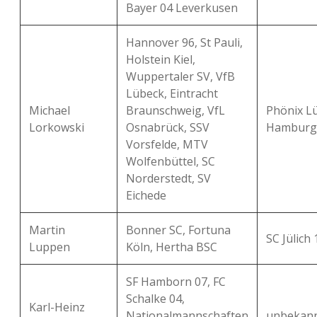
Bayer 04 Leverkusen
Hannover 96, St Pauli,
Holstein Kiel,
Wuppertaler SV, VfB
Lübeck, Eintracht
Michael
Braunschweig, VfL
Phönix L
Lorkowski
Osnabrück, SSV
Hamburg
Vorsfelde, MTV
Wolfenbüttel, SC
Norderstedt, SV
Eichede
Martin
Bonner SC, Fortuna
SC Jülich
Luppen
Köln, Hertha BSC
SF Hamborn 07, FC
Schalke 04,
Karl-Heinz
Nationalmannschaften
unbekan