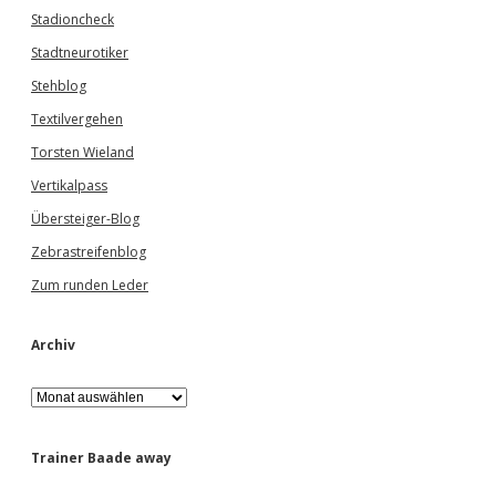
Stadioncheck
Stadtneurotiker
Stehblog
Textilvergehen
Torsten Wieland
Vertikalpass
Übersteiger-Blog
Zebrastreifenblog
Zum runden Leder
Archiv
A
r
c
h
Trainer Baade away
i
v