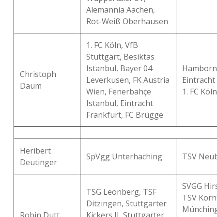
Alemannia Aachen,
Rot-Weiß Oberhausen
1. FC Köln, VfB
Stuttgart, Besiktas
Istanbul, Bayer 04
Hamborn 
Christoph
Leverkusen, FK Austria
Eintracht
Daum
Wien, Fenerbahçe
1. FC Köl
Istanbul, Eintracht
Frankfurt, FC Brügge
Heribert
SpVgg Unterhaching
TSV Neub
Deutinger
SVGG Hir
TSG Leonberg, TSF
TSV Kornt
Ditzingen, Stuttgarter
Münching
Robin Dutt
Kickers II, Stuttgarter