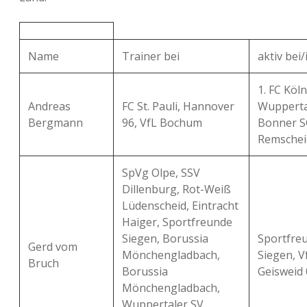
Name
Trainer bei
aktiv bei/
1. FC Köln 
Andreas
FC St. Pauli, Hannover
Wupperta
Bergmann
96, VfL Bochum
Bonner S
Remschei
SpVg Olpe, SSV
Dillenburg, Rot-Weiß
Lüdenscheid, Eintracht
Haiger, Sportfreunde
Siegen, Borussia
Sportfre
Gerd vom
Mönchengladbach,
Siegen, V
Bruch
Borussia
Geisweid 
Mönchengladbach,
Wuppertaler SV,