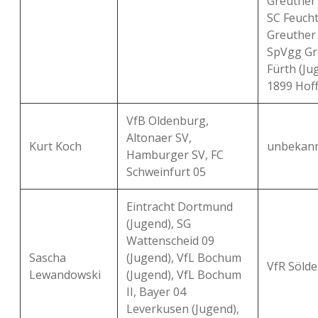
Greuther F
SC Feuch
Greuther 
SpVgg Gr
Fürth (Ju
1899 Hoff
VfB Oldenburg,
Altonaer SV,
Kurt Koch
unbekan
Hamburger SV, FC
Schweinfurt 05
Eintracht Dortmund
(Jugend), SG
Wattenscheid 09
Sascha
(Jugend), VfL Bochum
VfR Sölde
Lewandowski
(Jugend), VfL Bochum
II, Bayer 04
Leverkusen (Jugend),