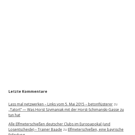
i
d
e
b
a
r
Letzte Kommentare
Lass mal netzwerken – Links vom 5. Mai 2015 – betonflüsterer
zu
„Tatort“ — Was Horst Szymaniak mit der Horst-Schimanski-Gasse zu
tun hat
Alle Elfmeterschießen deutscher Clubs im Europapokal (und
Losentscheide) – Trainer Baade
zu
Elfmeterschießen, eine bayrische
Erfindung