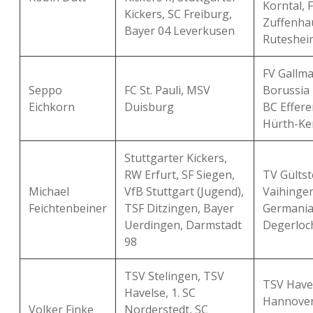
Korntal, 
Kickers, SC Freiburg,
Zuffenha
Bayer 04 Leverkusen
Ruteshei
FV Gallma
Seppo
FC St. Pauli, MSV
Borussia 
Eichkorn
Duisburg
BC Effere
Hürth-Ke
Stuttgarter Kickers,
RW Erfurt, SF Siegen,
TV Gültst
Michael
VfB Stuttgart (Jugend),
Vaihingen
Feichtenbeiner
TSF Ditzingen, Bayer
Germani
Uerdingen, Darmstadt
Degerloc
98
TSV Stelingen, TSV
TSV Have
Havelse, 1. SC
Hannover
Volker Finke
Norderstedt, SC