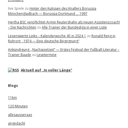
live Spiele
zu
Hinter den Kulissen des Knallers Borussia
Mönchengladbach — Borussia Dortmund … 1997
Hertha BSC verpflichtet Armin Reutershahn als neuen Assistenzcoach!
– Die Nachrichten
zu
Alle Trainer der Bundesliga in einer Liste
Lesenswerte Links – Kalenderwoche 45 in 2024 |
zu
Ronald Reng in
Ruhrort: „1974 — Eine deutsche Begegnung“
Ankündigung: „Nachspielzeit“ — Erstes Festival der Fußball-Literatur –
Trainer Baade
zu
Lesetermine
Aktuell auf „In voller Länge“
Blogs
11km
120 Minuten
allesausseraas
angedacht