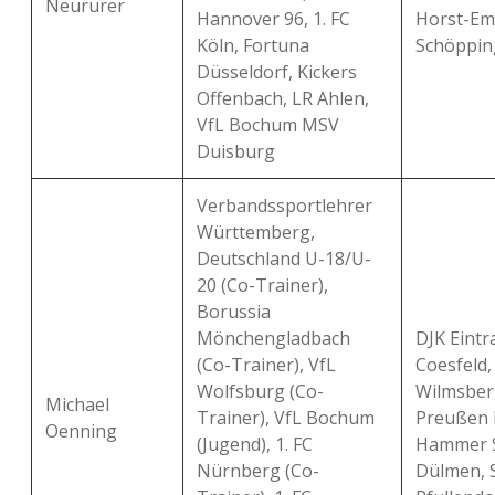
Neururer
Hannover 96, 1. FC
Horst-Em
Köln, Fortuna
Schöppin
Düsseldorf, Kickers
Offenbach, LR Ahlen,
VfL Bochum MSV
Duisburg
Verbandssportlehrer
Württemberg,
Deutschland U-18/U-
20 (Co-Trainer),
Borussia
Mönchengladbach
DJK Eintr
(Co-Trainer), VfL
Coesfeld,
Wolfsburg (Co-
Wilmsber
Michael
Trainer), VfL Bochum
Preußen 
Oenning
(Jugend), 1. FC
Hammer 
Nürnberg (Co-
Dülmen, 