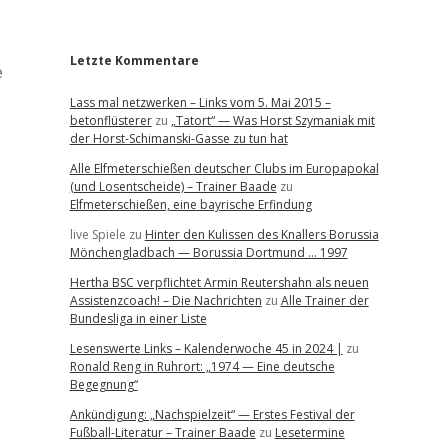
r
Letzte Kommentare
e
Lass mal netzwerken – Links vom 5. Mai 2015 –
betonflüsterer
zu
„Tatort“ — Was Horst Szymaniak mit
der Horst-Schimanski-Gasse zu tun hat
Alle Elfmeterschießen deutscher Clubs im Europapokal
(und Losentscheide) – Trainer Baade
zu
Elfmeterschießen, eine bayrische Erfindung
live Spiele
zu
Hinter den Kulissen des Knallers Borussia
Mönchengladbach — Borussia Dortmund … 1997
Hertha BSC verpflichtet Armin Reutershahn als neuen
Assistenzcoach! – Die Nachrichten
zu
Alle Trainer der
Bundesliga in einer Liste
Lesenswerte Links – Kalenderwoche 45 in 2024 |
zu
Ronald Reng in Ruhrort: „1974 — Eine deutsche
Begegnung“
Ankündigung: „Nachspielzeit“ — Erstes Festival der
Fußball-Literatur – Trainer Baade
zu
Lesetermine