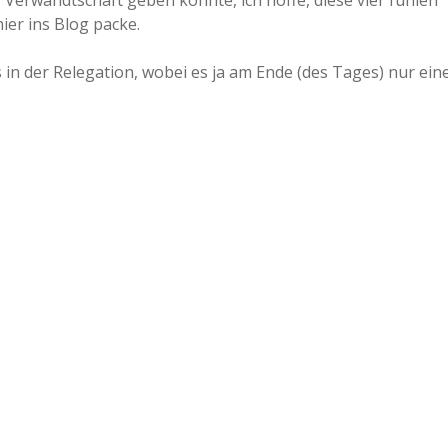
Verwandtschaft geben könnte, ich hoffe, diese vier fühlen
ier ins Blog packe.
a
 in der Relegation, wobei es ja am Ende (des Tages) nur ein
a
d
e