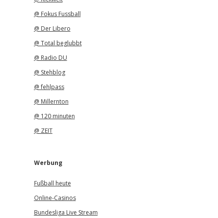
@ Fokus Fussball
@ Der Libero
@ Total beglubbt
@ Radio DU
@ Stehblog
@ fehlpass
@ Millernton
@ 120 minuten
@ ZEIT
Werbung
Fußball heute
Online-Casinos
Bundesliga Live Stream