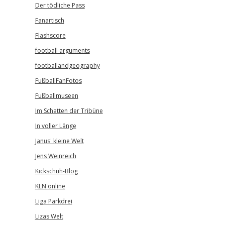
Der tödliche Pass
Fanartisch
Flashscore
football arguments
footballandgeography
FußballFanFotos
Fußballmuseen
Im Schatten der Tribüne
In voller Länge
Janus' kleine Welt
Jens Weinreich
Kickschuh-Blog
KLN online
Liga Parkdrei
Lizas Welt