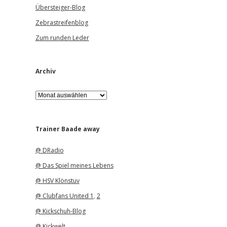
Übersteiger-Blog
Zebrastreifenblog
Zum runden Leder
Archiv
A
r
c
h
i
Trainer Baade away
v
@ DRadio
@ Das Spiel meines Lebens
@ HSV Klönstuv
@ Clubfans United 1
,
2
@ Kickschuh-Blog
@ Kickwelt