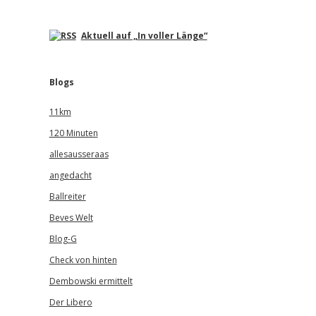
Aktuell auf „In voller Länge“
Blogs
11km
120 Minuten
allesausseraas
angedacht
Ballreiter
Beves Welt
Blog-G
Check von hinten
Dembowski ermittelt
Der Libero