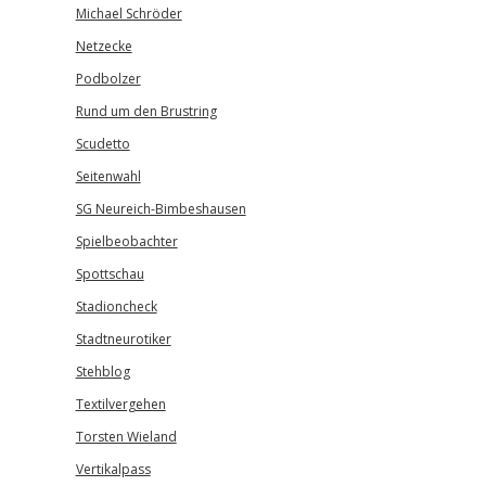
Michael Schröder
Netzecke
Podbolzer
Rund um den Brustring
Scudetto
Seitenwahl
SG Neureich-Bimbeshausen
Spielbeobachter
Spottschau
Stadioncheck
Stadtneurotiker
Stehblog
Textilvergehen
Torsten Wieland
Vertikalpass