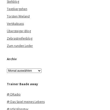
Stehblog
Textilvergehen
Torsten Wieland
Vertikalpass
Übersteiger-Blog
Zebrastreifenblog
Zum runden Leder
Archiv
A
r
c
h
Trainer Baade away
i
v
@ DRadio
@ Das Spiel meines Lebens
@ HSV Klönstuv