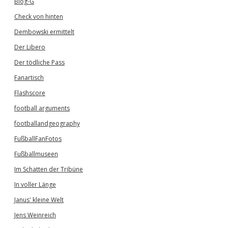
Blog-G
Check von hinten
Dembowski ermittelt
Der Libero
Der tödliche Pass
Fanartisch
Flashscore
football arguments
footballandgeography
FußballFanFotos
Fußballmuseen
Im Schatten der Tribüne
In voller Länge
Janus' kleine Welt
Jens Weinreich