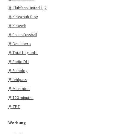
@ Clubfans United 1
,
2
@ Kickschuh-Blog
@ Kickwelt
@ Fokus Fussball
@ Der Libero
@ Total beglubbt
@ Radio DU
@ Stehblog
@ fehlpass
@ Millernton
@ 120 minuten
@ ZEIT
Werbung