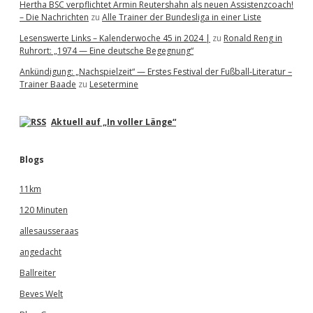
Hertha BSC verpflichtet Armin Reutershahn als neuen Assistenzcoach!
– Die Nachrichten
zu
Alle Trainer der Bundesliga in einer Liste
Lesenswerte Links – Kalenderwoche 45 in 2024 |
zu
Ronald Reng in
Ruhrort: „1974 — Eine deutsche Begegnung“
Ankündigung: „Nachspielzeit“ — Erstes Festival der Fußball-Literatur –
Trainer Baade
zu
Lesetermine
Aktuell auf „In voller Länge“
Blogs
11km
120 Minuten
allesausseraas
angedacht
Ballreiter
Beves Welt