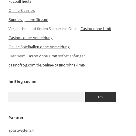
Fußball heute
Online-Casinos
Bundesliga Live Stream
Vergleichen und finden Sie hier ein Online
Casino ohne Limit
Casinos ohne Anmeldung
Online Spielhallen ohne Anmeldung
Hier beim
Casino ohne Limit
sofort anfangen.
casinofrog.com/de/online-casino/ohne-limit/
Im Blog suchen
S
u
c
h
e
Partner
n
Sportwetten24