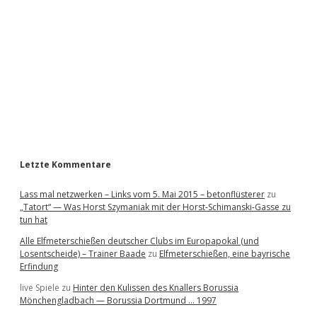
d
e
b
a
r
Letzte Kommentare
Lass mal netzwerken – Links vom 5. Mai 2015 – betonflüsterer
zu
„Tatort“ — Was Horst Szymaniak mit der Horst-Schimanski-Gasse zu
tun hat
Alle Elfmeterschießen deutscher Clubs im Europapokal (und
Losentscheide) – Trainer Baade
zu
Elfmeterschießen, eine bayrische
Erfindung
live Spiele
zu
Hinter den Kulissen des Knallers Borussia
Mönchengladbach — Borussia Dortmund … 1997