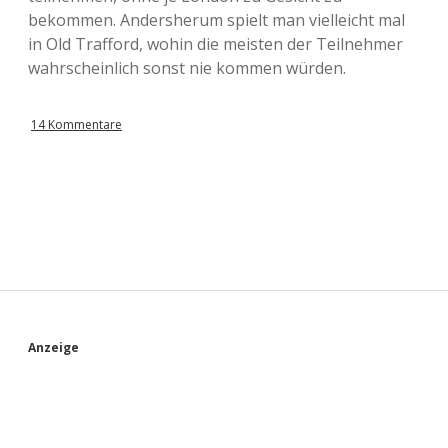
bekommen. Andersherum spielt man vielleicht mal
in Old Trafford, wohin die meisten der Teilnehmer
wahrscheinlich sonst nie kommen würden.
14 Kommentare
S
Anzeige
i