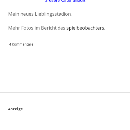
Größere Kartenansicht
Mein neues Lieblingsstadion.
Mehr Fotos im Bericht des
spielbeobachters
.
4 Kommentare
S
Anzeige
i