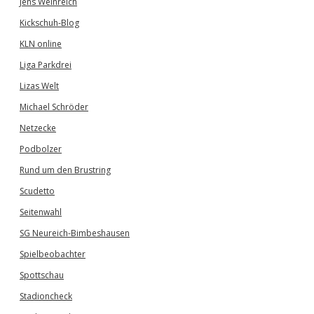
Jens Weinreich
Kickschuh-Blog
KLN online
Liga Parkdrei
Lizas Welt
Michael Schröder
Netzecke
Podbolzer
Rund um den Brustring
Scudetto
Seitenwahl
SG Neureich-Bimbeshausen
Spielbeobachter
Spottschau
Stadioncheck