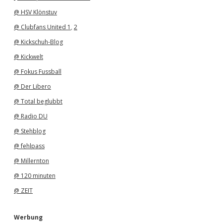
@ HSV Klönstuv
@ Clubfans United 1
,
2
@ Kickschuh-Blog
@ Kickwelt
@ Fokus Fussball
@ Der Libero
@ Total beglubbt
@ Radio DU
@ Stehblog
@ fehlpass
@ Millernton
@ 120 minuten
@ ZEIT
Werbung