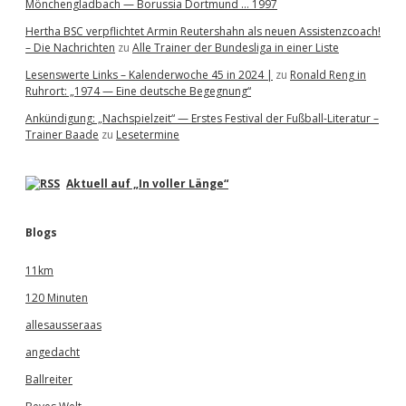
Mönchengladbach — Borussia Dortmund … 1997
Hertha BSC verpflichtet Armin Reutershahn als neuen Assistenzcoach!
– Die Nachrichten
zu
Alle Trainer der Bundesliga in einer Liste
Lesenswerte Links – Kalenderwoche 45 in 2024 |
zu
Ronald Reng in
Ruhrort: „1974 — Eine deutsche Begegnung“
Ankündigung: „Nachspielzeit“ — Erstes Festival der Fußball-Literatur –
Trainer Baade
zu
Lesetermine
Aktuell auf „In voller Länge“
Blogs
11km
120 Minuten
allesausseraas
angedacht
Ballreiter