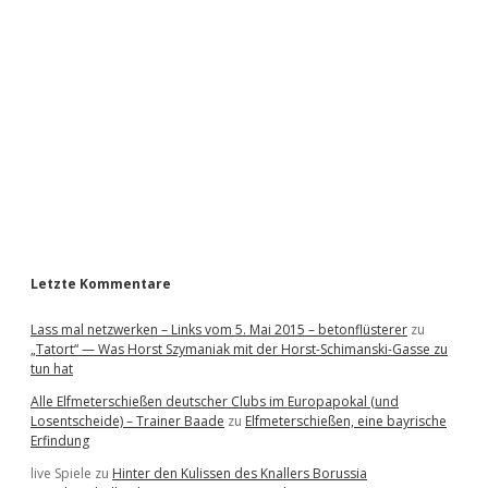
d
e
b
a
r
Letzte Kommentare
Lass mal netzwerken – Links vom 5. Mai 2015 – betonflüsterer
zu
„Tatort“ — Was Horst Szymaniak mit der Horst-Schimanski-Gasse zu
tun hat
Alle Elfmeterschießen deutscher Clubs im Europapokal (und
Losentscheide) – Trainer Baade
zu
Elfmeterschießen, eine bayrische
Erfindung
live Spiele
zu
Hinter den Kulissen des Knallers Borussia