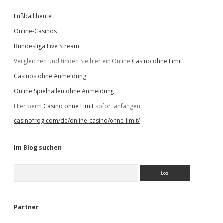
Fußball heute
Online-Casinos
Bundesliga Live Stream
Vergleichen und finden Sie hier ein Online
Casino ohne Limit
Casinos ohne Anmeldung
Online Spielhallen ohne Anmeldung
Hier beim
Casino ohne Limit
sofort anfangen.
casinofrog.com/de/online-casino/ohne-limit/
Im Blog suchen
S
u
c
h
e
Partner
n