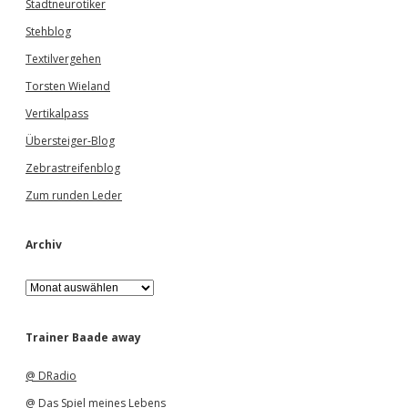
Stadtneurotiker
Stehblog
Textilvergehen
Torsten Wieland
Vertikalpass
Übersteiger-Blog
Zebrastreifenblog
Zum runden Leder
Archiv
A
r
c
h
Trainer Baade away
i
v
@ DRadio
@ Das Spiel meines Lebens