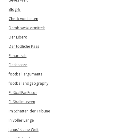
Beves Welt
Blog-G
Check von hinten
Dembowski ermittelt
Der Libero
Der tödliche Pass
Fanartisch
Flashscore
football arguments
footballandgeography
FußballFanFotos
Fußballmuseen
Im Schatten der Tribüne
In voller Länge
Janus' kleine Welt