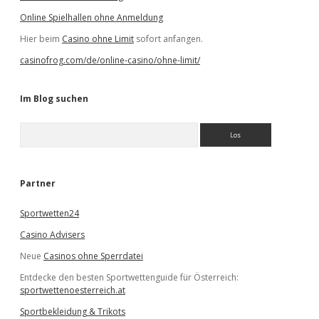
Online Spielhallen ohne Anmeldung
Hier beim
Casino ohne Limit
sofort anfangen.
casinofrog.com/de/online-casino/ohne-limit/
Im Blog suchen
S
u
c
h
e
Partner
n
Sportwetten24
Casino Advisers
Neue
Casinos ohne Sperrdatei
Entdecke den besten Sportwettenguide für Österreich:
sportwettenoesterreich.at
Sportbekleidung & Trikots