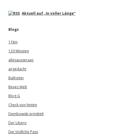
Aktuell auf „In voller Länge“
Blogs
11km
120 Minuten
allesausseraas
angedacht
Ballreiter
Beves Welt
Blog-G
Check von hinten
Dembowski ermittelt
Der Libero
Der tödliche Pass