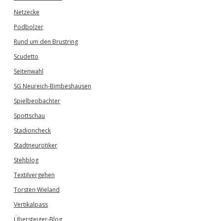
Netzecke
Podbolzer
Rund um den Brustring
Scudetto
Seitenwahl
SG Neureich-Bimbeshausen
Spielbeobachter
Spottschau
Stadioncheck
Stadtneurotiker
Stehblog
Textilvergehen
Torsten Wieland
Vertikalpass
Übersteiger-Blog