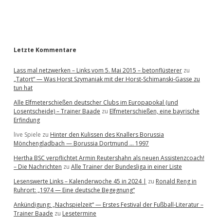
a
r
Letzte Kommentare
Lass mal netzwerken – Links vom 5. Mai 2015 – betonflüsterer
zu
„Tatort“ — Was Horst Szymaniak mit der Horst-Schimanski-Gasse zu
tun hat
Alle Elfmeterschießen deutscher Clubs im Europapokal (und
Losentscheide) – Trainer Baade
zu
Elfmeterschießen, eine bayrische
Erfindung
live Spiele
zu
Hinter den Kulissen des Knallers Borussia
Mönchengladbach — Borussia Dortmund … 1997
Hertha BSC verpflichtet Armin Reutershahn als neuen Assistenzcoach!
– Die Nachrichten
zu
Alle Trainer der Bundesliga in einer Liste
Lesenswerte Links – Kalenderwoche 45 in 2024 |
zu
Ronald Reng in
Ruhrort: „1974 — Eine deutsche Begegnung“
Ankündigung: „Nachspielzeit“ — Erstes Festival der Fußball-Literatur –
Trainer Baade
zu
Lesetermine