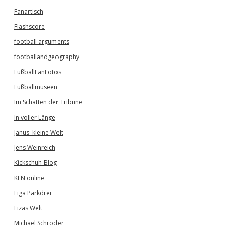
Fanartisch
Flashscore
football arguments
footballandgeography
FußballFanFotos
Fußballmuseen
Im Schatten der Tribüne
In voller Länge
Janus' kleine Welt
Jens Weinreich
Kickschuh-Blog
KLN online
Liga Parkdrei
Lizas Welt
Michael Schröder