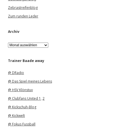
Zebrastreifenblog
Zum runden Leder
Archiv
A
r
c
h
Trainer Baade away
i
v
@ DRadio
@ Das Spiel meines Lebens
@ HSV Klönstuv
@ Clubfans United 1
,
2
@ Kickschuh-Blog
@ Kickwelt
@ Fokus Fussball