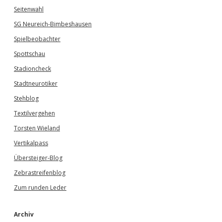
Seitenwahl
SG Neureich-Bimbeshausen
Spielbeobachter
Spottschau
Stadioncheck
Stadtneurotiker
Stehblog
Textilvergehen
Torsten Wieland
Vertikalpass
Übersteiger-Blog
Zebrastreifenblog
Zum runden Leder
Archiv