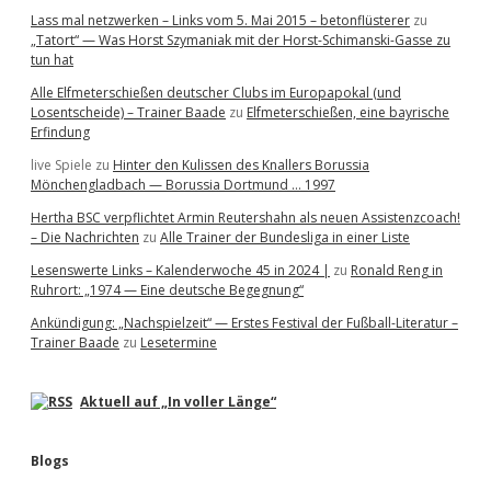
Lass mal netzwerken – Links vom 5. Mai 2015 – betonflüsterer
zu
„Tatort“ — Was Horst Szymaniak mit der Horst-Schimanski-Gasse zu
tun hat
Alle Elfmeterschießen deutscher Clubs im Europapokal (und
Losentscheide) – Trainer Baade
zu
Elfmeterschießen, eine bayrische
Erfindung
live Spiele
zu
Hinter den Kulissen des Knallers Borussia
Mönchengladbach — Borussia Dortmund … 1997
Hertha BSC verpflichtet Armin Reutershahn als neuen Assistenzcoach!
– Die Nachrichten
zu
Alle Trainer der Bundesliga in einer Liste
Lesenswerte Links – Kalenderwoche 45 in 2024 |
zu
Ronald Reng in
Ruhrort: „1974 — Eine deutsche Begegnung“
Ankündigung: „Nachspielzeit“ — Erstes Festival der Fußball-Literatur –
Trainer Baade
zu
Lesetermine
Aktuell auf „In voller Länge“
Blogs