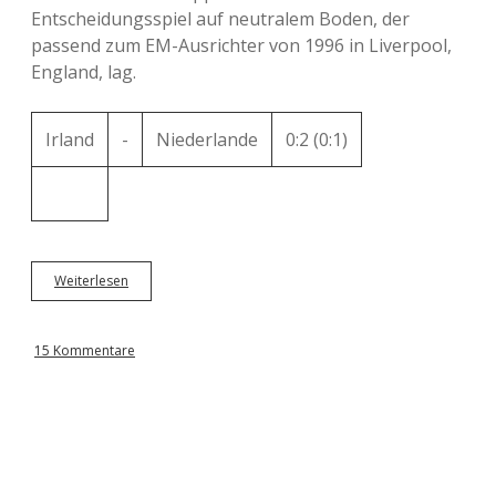
Entscheidungsspiel auf neutralem Boden, der
passend zum EM-Ausrichter von 1996 in Liverpool,
England, lag.
Irland
-
Niederlande
0:2 (0:1)
Weiterlesen
P
l
a
y
15 Kommentare
o
f
f
s
m
i
t