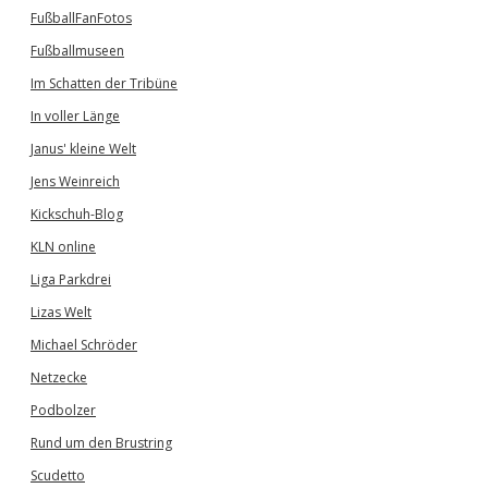
FußballFanFotos
Fußballmuseen
Im Schatten der Tribüne
In voller Länge
Janus' kleine Welt
Jens Weinreich
Kickschuh-Blog
KLN online
Liga Parkdrei
Lizas Welt
Michael Schröder
Netzecke
Podbolzer
Rund um den Brustring
Scudetto