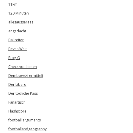
11km
120 Minuten
allesausseraas
angedacht
Ballreiter
Beves Welt
Blog-G
Check von hinten
Dembowski ermittelt
Der Libero
Der tödliche Pass
Fanartisch
Flashscore
football arguments
footballandgeography