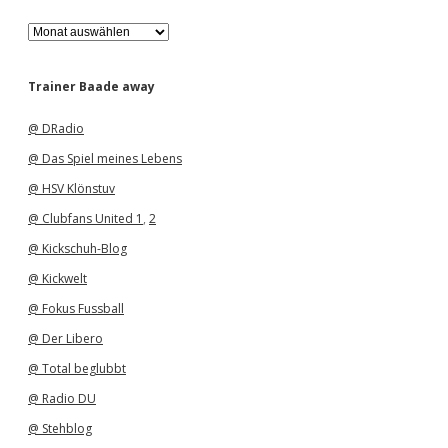
A
r
c
h
Trainer Baade away
i
v
@ DRadio
@ Das Spiel meines Lebens
@ HSV Klönstuv
@ Clubfans United 1
,
2
@ Kickschuh-Blog
@ Kickwelt
@ Fokus Fussball
@ Der Libero
@ Total beglubbt
@ Radio DU
@ Stehblog