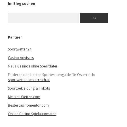
Im Blog suchen
S
u
c
h
e
Partner
n
Sportwetten24
Casino Advisers
Neue
Casinos ohne Sperrdatei
Entdecke den besten Sportwettenguide für Österreich:
sportwettenoesterreich.at
Sportbekleidung & Trikots
Meister-Wetten.com
Bestercasinomentor.com
Online Casino Spielautomaten