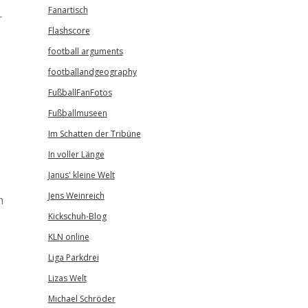
Fanartisch
r
Flashscore
football arguments
footballandgeography
FußballFanFotos
Fußballmuseen
Im Schatten der Tribüne
In voller Länge
Janus' kleine Welt
Jens Weinreich
m
Kickschuh-Blog
KLN online
Liga Parkdrei
Lizas Welt
Michael Schröder