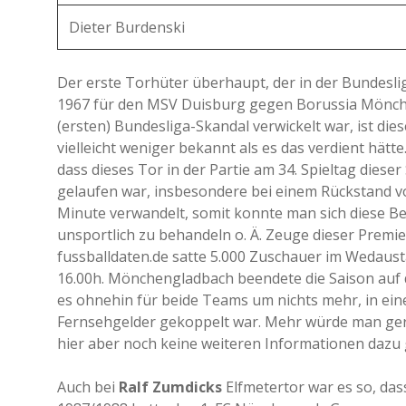
Dieter Burdenski
Der erste Torhüter überhaupt, der in der Bundeslig
1967 für den MSV Duisburg gegen Borussia Mönchen
(ersten) Bundesliga-Skandal verwickelt war, ist di
vielleicht weniger bekannt als es das verdient hät
dass dieses Tor in der Partie am 34. Spieltag dieser
gelaufen war, insbesondere bei einem Rückstand vo
Minute verwandelt, somit konnte man sich diese B
unsportlich zu behandeln o. Ä. Zeuge dieser Premi
fussballdaten.de satte 5.000 Zuschauer im Wedaus
16.00h. Mönchengladbach beendete die Saison auf d
es ohnehin für beide Teams um nichts mehr, in einer
Fernsehgelder gekoppelt war. Mehr würde man ge
hier aber noch keine weiteren Informationen dazu
Auch bei
Ralf Zumdicks
Elfmetertor war es so, dass