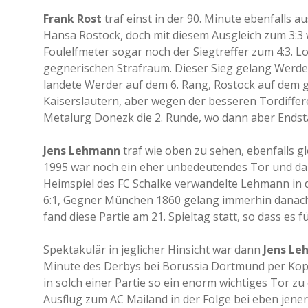
Frank Rost
traf einst in der 90. Minute ebenfalls
Hansa Rostock, doch mit diesem Ausgleich zum 3:3 w
Foulelfmeter sogar noch der Siegtreffer zum 4:3. L
gegnerischen Strafraum. Dieser Sieg gelang Werder
landete Werder auf dem 6. Rang, Rostock auf dem g
Kaiserslautern, aber wegen der besseren Tordiffer
Metalurg Donezk die 2. Runde, wo dann aber Endst
Jens Lehmann
traf wie oben zu sehen, ebenfalls gl
1995 war noch ein eher unbedeutendes Tor und dan
Heimspiel des FC Schalke verwandelte Lehmann in 
6:1, Gegner München 1860 gelang immerhin danach 
fand diese Partie am 21. Spieltag statt, so dass es 
Spektakulär in jeglicher Hinsicht war dann
Jens L
Minute des Derbys bei Borussia Dortmund per Kopf 
in solch einer Partie so ein enorm wichtiges Tor z
Ausflug zum AC Mailand in der Folge bei eben jene