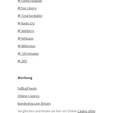
@ Fokus Fussball
@ Der Libero
@ Total beglubbt
@ Radio DU
@ Stehblog
@ fehlpass
@ Millernton
@ 120 minuten
@ ZEIT
s
Werbung
Fußball heute
Online-Casinos
Bundesliga Live Stream
Vergleichen und finden Sie hier ein Online
Casino ohne