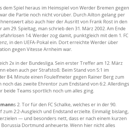
 aus dem Spiel heraus im Heimspiel von Werder Bremen gegen
ar die Partie noch nicht vorüber. Durch Ailton gelang per
ohnenswert also auch hier der Ausritt von Frank Rost in den
 am 29. Spieltag, man schrieb den 31. März 2002. Am Ende
efahrlosen 14. Werder zog damit, punktgleich mit dem 1. FC
enz, in den UEFA-Pokal ein. Dort erreichte Werder über
ation gegen Vitesse Arnheim war.
eich 2x in der Bundesliga. Sein erster Treffer am 12. März
n eben auch per Strafstoß: Beim Stand von 5:1 im
der 84. Minute einen Foulelfmeter gegen Rainer Berg zum
noch das zweite Ehrentor zum Endstand von 6:2. Allerding
für beide Teams sportlich noch um alles ging.
ehmann
s 2. Tor für den FC Schalke, welches er in der 90.
zum 2:2-Ausgleich und Endstand erzielte. Einmalig bislang,
u erzielen — und besonders nett, dass er nach einem kurzen
r Borussia Dortmund anheuerte. Wenn hier nicht alles