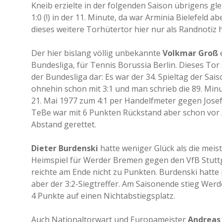
Kneib erzielte in der folgenden Saison übrigens gl
1:0 (!) in der 11. Minute, da war Arminia Bielefeld 
dieses weitere Torhütertor hier nur als Randnotiz h
Der hier bislang völlig unbekannte
Volkmar Groß
e
Bundesliga, für Tennis Borussia Berlin. Dieses Tor s
der Bundesliga dar: Es war der 34. Spieltag der Sa
ohnehin schon mit 3:1 und man schrieb die 89. Mi
21. Mai 1977 zum 4:1 per Handelfmeter gegen Josef 
TeBe war mit 6 Punkten Rückstand aber schon vor A
Abstand gerettet.
Dieter Burdenski
hatte weniger Glück als die meist
Heimspiel für Werder Bremen gegen den VfB Stuttga
reichte am Ende nicht zu Punkten. Burdenski hatte i
aber der 3:2-Siegtreffer. Am Saisonende stieg Wer
4 Punkte auf einen Nichtabstiegsplatz.
Auch Nationaltorwart und Europameister
Andreas