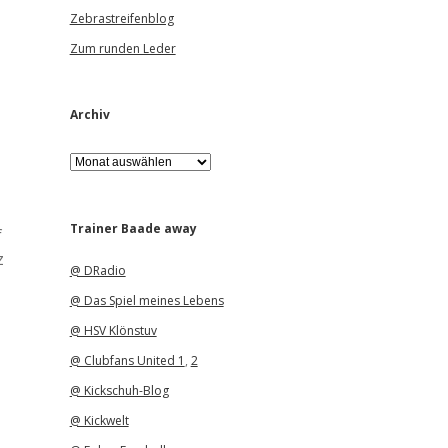
Zebrastreifenblog
Zum runden Leder
Archiv
A
r
c
h
i
Trainer Baade away
f
v
z
@ DRadio
@ Das Spiel meines Lebens
@ HSV Klönstuv
@ Clubfans United 1
,
2
@ Kickschuh-Blog
@ Kickwelt