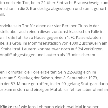
eich noch ein Tor, beim 7:1 über Eintracht Braunschweig zu
aber schon in die 2. Bundesliga abgestiegen und somit gehört
in.
rzielte sein Tor für einen der vier Berliner Clubs in der
tellt aber auch einen dieser zunächst klassischen Fälle in
ison, TeBe führte zu Hause gegen den 1. FC Kaiserslautern
nute, als Groß im Mommsenstadion vor 4.000 Zuschauern am
Stabel traf. Lautern konnte zwar noch auf 2:4 verkürzen,
npfiff abgestiegen und Lautern als 13. mit sicherem
en Torhüter, die Tore erzielten: Sein 2:2-Ausgleich im
rt am 5. Spieltag der Saison, dem 8. September 1979,
n der 57. Minute getroffen, in der 90. gelang Stuttgart dann
der zum ersten und einzigen Mal ab, es fehlten aber ohnehin
 Köpke
traf wie Jens Lehmann gleich zwei Mal in seiner