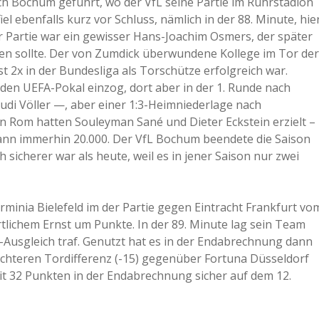
h Bochum geführt, wo der VfL seine Partie im Ruhrstadion
el ebenfalls kurz vor Schluss, nämlich in der 88. Minute, hie
r Partie war ein gewisser Hans-Joachim Osmers, der später
n sollte. Der von Zumdick überwundene Kollege im Tor der
 2x in der Bundesliga als Torschütze erfolgreich war.
den UEFA-Pokal einzog, dort aber in der 1. Runde nach
di Völler —, aber einer 1:3-Heimniederlage nach
n Rom hatten Souleyman Sané und Dieter Eckstein erzielt –
ann immerhin 20.000. Der VfL Bochum beendete die Saison
 sicherer war als heute, weil es in jener Saison nur zwei
Arminia Bielefeld im der Partie gegen Eintracht Frankfurt vo
rtlichem Ernst um Punkte. In der 89. Minute lag sein Team
:2-Ausgleich traf. Genutzt hat es in der Endabrechnung dann
lechteren Tordifferenz (-15) gegenüber Fortuna Düsseldorf
e mit 32 Punkten in der Endabrechnung sicher auf dem 12.