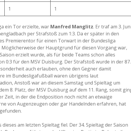
1
1
a ein Tor erzielte, war
Manfred Manglitz
. Er traf am 3. Jun
gladbach per Strafstoß zum 1:3. Da er später in den
eses Premierentor für einen Torwart in der Bundesliga
te. Möglicherweise der Hauptgrund für diesen Vorgang war,
 Saison erzielt wurde, als für beide Teams schon alles
n 0:3 für den MSV Duisburg. Der Strafstoß wurde in der 87.
esonderheit auch erlauben, ohne den Gegner damit
ere im Bundesligafußball waren übrigens laut
tadion, Anstoß war an diesem Samstag und Spieltag um
em 8. Platz, der MSV Duisburg auf dem 11. Rang, somit gin
 Zeit, in der die Endposition noch nicht an etwaige
rne von Augenzeugen oder gar Handelnden erfahren, hat
 gefunden.
 dieses am letzten Spieltag fiel. Der 34. Spieltag der Saison