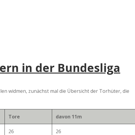
e
r
B
a
ern in der Bundesliga
a
d
len widmen, zunächst mal die Übersicht der Torhüter, die
e
Tore
davon 11m
26
26