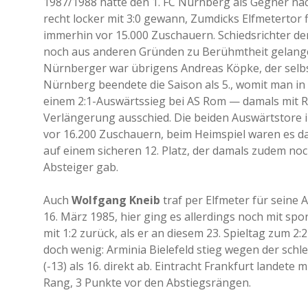
1987/1988 hatte den 1. FC Nürnberg als Gegner nac
recht locker mit 3:0 gewann, Zumdicks Elfmetertor fi
immerhin vor 15.000 Zuschauern. Schiedsrichter de
noch aus anderen Gründen zu Berühmtheit gelange
Nürnberger war übrigens Andreas Köpke, der selbst
Nürnberg beendete die Saison als 5., womit man in 
einem 2:1-Auswärtssieg bei AS Rom — damals mit Ru
Verlängerung ausschied. Die beiden Auswärtstore i
vor 16.200 Zuschauern, beim Heimspiel waren es d
auf einem sicheren 12. Platz, der damals zudem noch
Absteiger gab.
Auch
Wolfgang Kneib
traf per Elfmeter für seine 
16. März 1985, hier ging es allerdings noch mit spo
mit 1:2 zurück, als er an diesem 23. Spieltag zum 2
doch wenig: Arminia Bielefeld stieg wegen der sch
(-13) als 16. direkt ab. Eintracht Frankfurt landet
Rang, 3 Punkte vor den Abstiegsrängen.