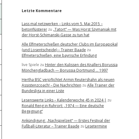
Letzte Kommentare
Lass mal netzwerken – Links vom 5. Mai 2015 –
betonflüsterer
zu
„Tatort“ — Was Horst Szymaniak mit
der Horst-Schimanski-Gasse zu tun hat
Alle Elfmeterschießen deutscher Clubs im Europapokal
(und Losentscheide) – Trainer Baade
zu
Elfmeterschießen, eine bayrische Erfindung
live Spiele
zu
Hinter den Kulissen des Knallers Borussia
Mönchengladbach — Borussia Dortmund … 1997
Hertha BSC verpflichtet Armin Reutershahn als neuen
Assistenzcoach! – Die Nachrichten
zu
Alle Trainer der
Bundesliga in einer Liste
Lesenswerte Links – Kalenderwoche 45 in 2024 |
zu
Ronald Reng in Ruhrort: „1974 — Eine deutsche
Begegnung“
Ankündigung: „Nachspielzeit“ — Erstes Festival der
Fußball-Literatur – Trainer Baade
zu
Lesetermine