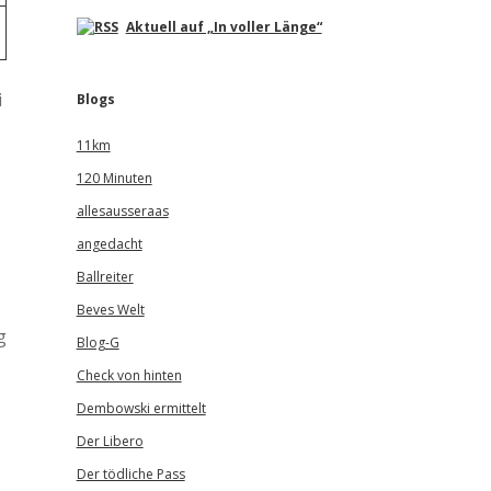
Aktuell auf „In voller Länge“
i
Blogs
11km
120 Minuten
allesausseraas
angedacht
Ballreiter
Beves Welt
g
Blog-G
Check von hinten
Dembowski ermittelt
Der Libero
Der tödliche Pass