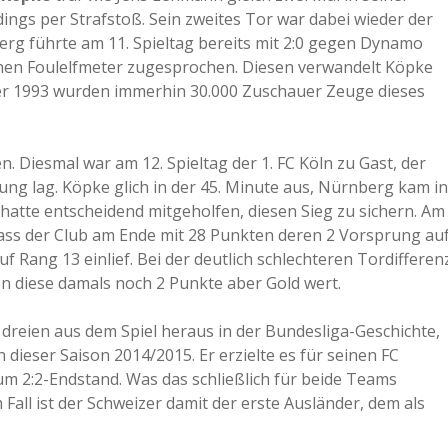
dings per Strafstoß. Sein zweites Tor war dabei wieder der
berg führte am 11. Spieltag bereits mit 2:0 gegen Dynamo
einen Foulelfmeter zugesprochen. Diesen verwandelt Köpke
er 1993 wurden immerhin 30.000 Zuschauer Zeuge dieses
. Diesmal war am 12. Spieltag der 1. FC Köln zu Gast, der
ung lag. Köpke glich in der 45. Minute aus, Nürnberg kam in
 hatte entscheidend mitgeholfen, diesen Sieg zu sichern. Am
dass der Club am Ende mit 28 Punkten deren 2 Vorsprung au
 Rang 13 einlief. Bei der deutlich schlechteren Tordifferen
 diese damals noch 2 Punkte aber Gold wert.
r dreien aus dem Spiel heraus in der Bundesliga-Geschichte,
n dieser Saison 2014/2015. Er erzielte es für seinen FC
 2:2-Endstand. Was das schließlich für beide Teams
Fall ist der Schweizer damit der erste Ausländer, dem als