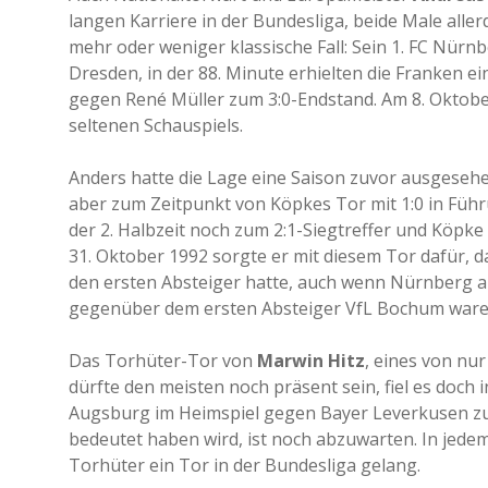
langen Karriere in der Bundesliga, beide Male aller
mehr oder weniger klassische Fall: Sein 1. FC Nürn
Dresden, in der 88. Minute erhielten die Franken 
gegen René Müller zum 3:0-Endstand. Am 8. Oktob
seltenen Schauspiels.
Anders hatte die Lage eine Saison zuvor ausgesehen
aber zum Zeitpunkt von Köpkes Tor mit 1:0 in Führ
der 2. Halbzeit noch zum 2:1-Siegtreffer und Köpke
31. Oktober 1992 sorgte er mit diesem Tor dafür, 
den ersten Absteiger hatte, auch wenn Nürnberg auf
gegenüber dem ersten Absteiger VfL Bochum waren
Das Torhüter-Tor von
Marwin Hitz
, eines von nu
dürfte den meisten noch präsent sein, fiel es doch i
Augsburg im Heimspiel gegen Bayer Leverkusen zum
bedeutet haben wird, ist noch abzuwarten. In jedem 
Torhüter ein Tor in der Bundesliga gelang.