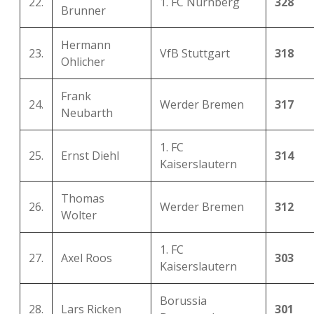
22.
1. FC Nürnberg
328
Brunner
Hermann
23.
VfB Stuttgart
318
Ohlicher
Frank
24.
Werder Bremen
317
Neubarth
1. FC
25.
Ernst Diehl
314
Kaiserslautern
Thomas
26.
Werder Bremen
312
Wolter
1. FC
27.
Axel Roos
303
Kaiserslautern
Borussia
28.
Lars Ricken
301