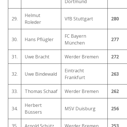
Dortmund
Helmut
29.
VfB Stuttgart
280
Roleder
FC Bayern
30.
Hans Pflügler
277
München
31.
Uwe Bracht
Werder Bremen
272
Eintracht
32.
Uwe Bindewald
263
Frankfurt
33.
Thomas Schaaf
Werder Bremen
262
Herbert
34.
MSV Duisburg
256
Büssers
35.
Arnold Schütz
Werder Bremen
253