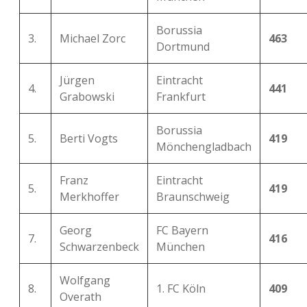
Borussia
3.
Michael Zorc
463
Dortmund
Jürgen
Eintracht
4.
441
Grabowski
Frankfurt
Borussia
5.
Berti Vogts
419
Mönchengladbach
Franz
Eintracht
5.
419
Merkhoffer
Braunschweig
Georg
FC Bayern
7.
416
Schwarzenbeck
München
Wolfgang
8.
1. FC Köln
409
Overath