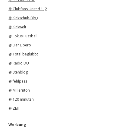
@ Clubfans United 1
,
2
@ Kickschuh-Blog
@ Kickwelt
@ Fokus Fussball
@ Der Libero
@ Total beglubbt
@ Radio DU
@ Stehblog
@ fehlpass
@ Millernton
@ 120 minuten
@ ZEIT
Werbung