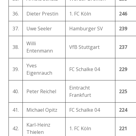
36.
Dieter Prestin
1. FC Köln
246
37.
Uwe Seeler
Hamburger SV
239
Willi
38.
VfB Stuttgart
237
Entenmann
Yves
39.
FC Schalke 04
229
Eigenrauch
Eintracht
40.
Peter Reichel
225
Frankfurt
41.
Michael Opitz
FC Schalke 04
224
Karl-Heinz
42.
1. FC Köln
221
Thielen