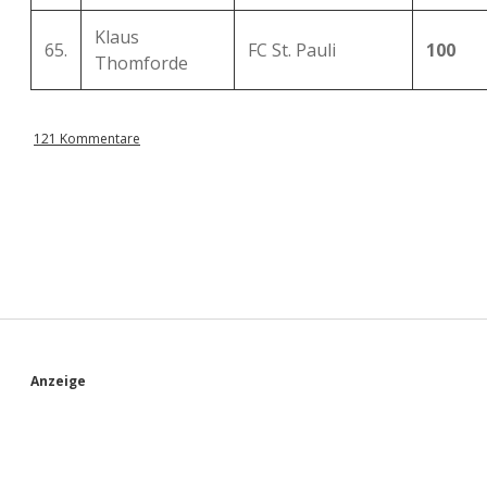
Klaus
65.
FC St. Pauli
100
Thomforde
121 Kommentare
S
Anzeige
i