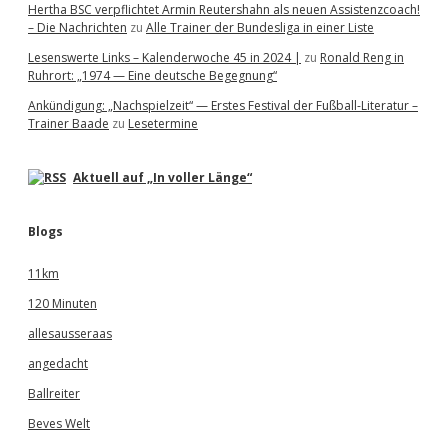
Hertha BSC verpflichtet Armin Reutershahn als neuen Assistenzcoach!
– Die Nachrichten
zu
Alle Trainer der Bundesliga in einer Liste
Lesenswerte Links – Kalenderwoche 45 in 2024 |
zu
Ronald Reng in
Ruhrort: „1974 — Eine deutsche Begegnung“
Ankündigung: „Nachspielzeit“ — Erstes Festival der Fußball-Literatur –
Trainer Baade
zu
Lesetermine
Aktuell auf „In voller Länge“
Blogs
11km
120 Minuten
allesausseraas
angedacht
Ballreiter
Beves Welt