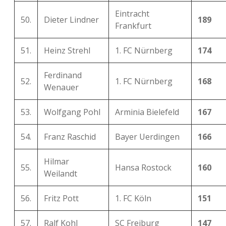
Eintracht
50.
Dieter Lindner
189
Frankfurt
51.
Heinz Strehl
1. FC Nürnberg
174
Ferdinand
52.
1. FC Nürnberg
168
Wenauer
53.
Wolfgang Pohl
Arminia Bielefeld
167
54.
Franz Raschid
Bayer Uerdingen
166
Hilmar
55.
Hansa Rostock
160
Weilandt
56.
Fritz Pott
1. FC Köln
151
57.
Ralf Kohl
SC Freiburg
147