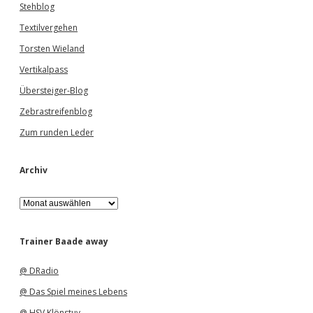
Stehblog
Textilvergehen
Torsten Wieland
Vertikalpass
Übersteiger-Blog
Zebrastreifenblog
Zum runden Leder
Archiv
A
r
c
h
Trainer Baade away
i
v
@ DRadio
@ Das Spiel meines Lebens
@ HSV Klönstuv