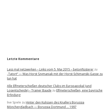
d
e
b
a
r
Letzte Kommentare
Lass mal netzwerken – Links vom 5. Mai 2015 – betonflüsterer
zu
„Tatort“ — Was Horst Szymaniak mit der Horst-Schimanski-Gasse zu
tun hat
Alle Elfmeterschießen deutscher Clubs im Europapokal (und
Losentscheide) – Trainer Baade
zu
Elfmeterschießen, eine bayrische
Erfindung
live Spiele
zu
Hinter den Kulissen des Knallers Borussia
Mönchengladbach — Borussia Dortmund … 1997