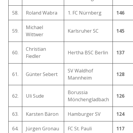
58.
Roland Wabra
1. FC Nürnberg
146
Michael
59.
Karlsruher SC
145
Wittwer
Christian
60.
Hertha BSC Berlin
137
Fiedler
SV Waldhof
61.
Günter Sebert
128
Mannheim
Borussia
62.
Uli Sude
126
Mönchengladbach
63.
Karsten Bäron
Hamburger SV
124
64.
Jürgen Gronau
FC St. Pauli
117