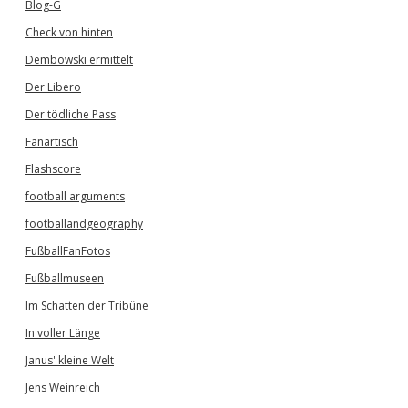
Blog-G
Check von hinten
Dembowski ermittelt
Der Libero
Der tödliche Pass
Fanartisch
Flashscore
football arguments
footballandgeography
FußballFanFotos
Fußballmuseen
Im Schatten der Tribüne
In voller Länge
Janus' kleine Welt
Jens Weinreich