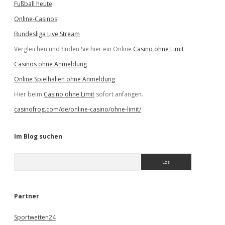
Fußball heute
Online-Casinos
Bundesliga Live Stream
Vergleichen und finden Sie hier ein Online
Casino ohne Limit
Casinos ohne Anmeldung
Online Spielhallen ohne Anmeldung
Hier beim
Casino ohne Limit
sofort anfangen.
casinofrog.com/de/online-casino/ohne-limit/
Im Blog suchen
S
u
c
h
e
Partner
n
Sportwetten24