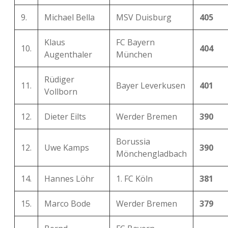
9.
Michael Bella
MSV Duisburg
405
Klaus
FC Bayern
10.
404
Augenthaler
München
Rüdiger
11.
Bayer Leverkusen
401
Vollborn
12.
Dieter Eilts
Werder Bremen
390
Borussia
12.
Uwe Kamps
390
Mönchengladbach
14.
Hannes Löhr
1. FC Köln
381
15.
Marco Bode
Werder Bremen
379