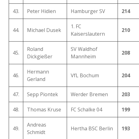
43.
Peter Hidien
Hamburger SV
214
1. FC
44.
Michael Dusek
210
Kaiserslautern
Roland
SV Waldhof
45.
208
Dickgießer
Mannheim
Hermann
46.
VfL Bochum
204
Gerland
47.
Sepp Piontek
Werder Bremen
203
48.
Thomas Kruse
FC Schalke 04
199
Andreas
49.
Hertha BSC Berlin
193
Schmidt