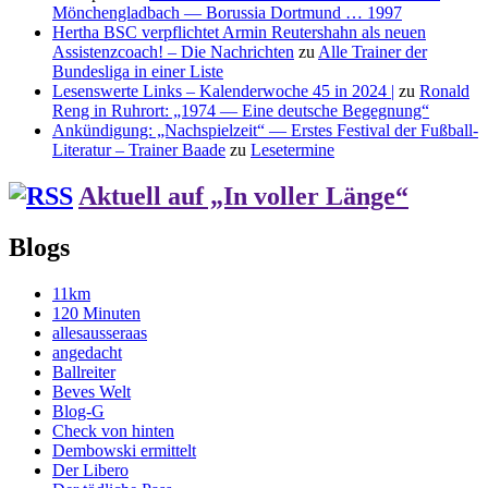
Mönchengladbach — Borussia Dortmund … 1997
Hertha BSC verpflichtet Armin Reutershahn als neuen
Assistenzcoach! – Die Nachrichten
zu
Alle Trainer der
Bundesliga in einer Liste
Lesenswerte Links – Kalenderwoche 45 in 2024 |
zu
Ronald
Reng in Ruhrort: „1974 — Eine deutsche Begegnung“
Ankündigung: „Nachspielzeit“ — Erstes Festival der Fußball-
Literatur – Trainer Baade
zu
Lesetermine
Aktuell auf „In voller Länge“
Blogs
11km
120 Minuten
allesausseraas
angedacht
Ballreiter
Beves Welt
Blog-G
Check von hinten
Dembowski ermittelt
Der Libero