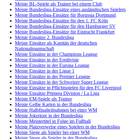
Meiste BL-Spiele als Trainer bei einem Club
Meiste Bundesliga-Einsätze eines ausländischen Spielers
Meiste Bundesliga-Einsätze für Borussia Dortmund
Meiste Bundesliga-Einsätze für den 1. FC Köln
Meiste Bundesliga-Einsätze für den Hamburger SV
Meiste Bundesliga-Einsätze für Eintracht Frankfurt
Meiste Einsätze 2. Bundesliga
Meiste Einsätze als Kapitän der deutschen
Nationalmannschaft
Meiste Einsätze in der Champions League
Meiste Einsätze in der Eredivisie
Meiste Einsätze in der Europa League
Meiste Einsätze in der Ligue 1
Meiste Einsätze in der Premier League
Meiste Einsätze in der Schweizer Super League
Meiste Einsätze in Pflichtspielen für den FC Liverpool
Meiste Einsätze Primera Division / La Liga
Meiste EM-Spiele als Trainer
Meiste Gelbe Karten in der Bundesliga
Meiste Halbfinalteilnahmen bei einer WM
Meiste Jokertore in der Bundesliga
Meiste Meistertitel in Folge im Fußball
Meiste Platzverweise eines Spielers in der Bundesliga
Meiste Siege als Spieler bei einer WM
Meiste Siege als Spieler in der Bundesliga