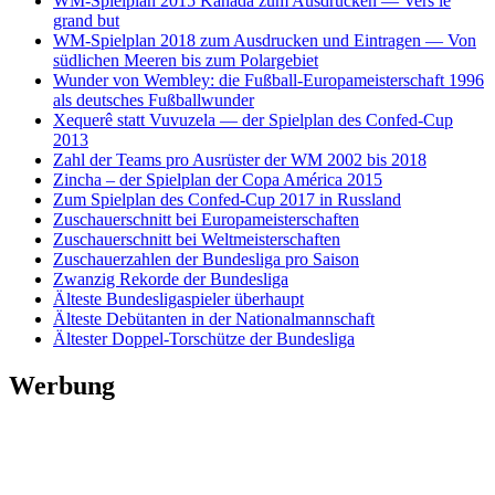
WM-Spielplan 2015 Kanada zum Ausdrucken — Vers le
grand but
WM-Spielplan 2018 zum Ausdrucken und Eintragen — Von
südlichen Meeren bis zum Polargebiet
Wunder von Wembley: die Fußball-Europameisterschaft 1996
als deutsches Fußballwunder
Xequerê statt Vuvuzela — der Spielplan des Confed-Cup
2013
Zahl der Teams pro Ausrüster der WM 2002 bis 2018
Zincha – der Spielplan der Copa América 2015
Zum Spielplan des Confed-Cup 2017 in Russland
Zuschauerschnitt bei Europameisterschaften
Zuschauerschnitt bei Weltmeisterschaften
Zuschauerzahlen der Bundesliga pro Saison
Zwanzig Rekorde der Bundesliga
Älteste Bundesligaspieler überhaupt
Älteste Debütanten in der Nationalmannschaft
Ältester Doppel-Torschütze der Bundesliga
Werbung