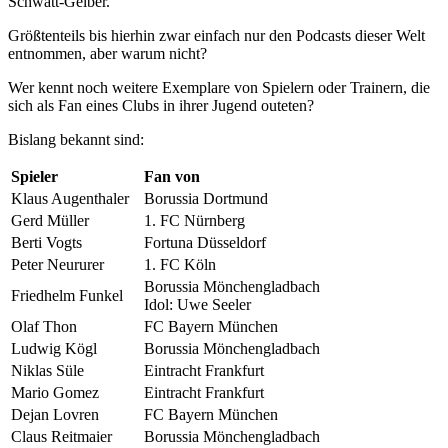
Schwatt-Gelber.
Größtenteils bis hierhin zwar einfach nur den Podcasts dieser Welt
entnommen, aber warum nicht?
Wer kennt noch weitere Exemplare von Spielern oder Trainern, die
sich als Fan eines Clubs in ihrer Jugend outeten?
Bislang bekannt sind:
Spieler
Fan von
Klaus Augenthaler
Borussia Dortmund
Gerd Müller
1. FC Nürnberg
Berti Vogts
Fortuna Düsseldorf
Peter Neururer
1. FC Köln
Borussia Mönchengladbach
Friedhelm Funkel
Idol: Uwe Seeler
Olaf Thon
FC Bayern München
Ludwig Kögl
Borussia Mönchengladbach
Niklas Süle
Eintracht Frankfurt
Mario Gomez
Eintracht Frankfurt
Dejan Lovren
FC Bayern München
Claus Reitmaier
Borussia Mönchengladbach