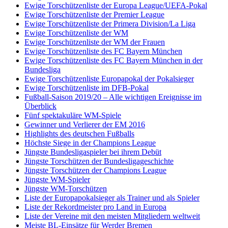
Ewige Torschützenliste der Europa League/UEFA-Pokal
Ewige Torschützenliste der Premier League
Ewige Torschützenliste der Primera Division/La Liga
Ewige Torschützenliste der WM
Ewige Torschützenliste der WM der Frauen
Ewige Torschützenliste des FC Bayern München
Ewige Torschützenliste des FC Bayern München in der
Bundesliga
Ewige Torschützenliste Europapokal der Pokalsieger
Ewige Torschützenliste im DFB-Pokal
Fußball-Saison 2019/20 – Alle wichtigen Ereignisse im
Überblick
Fünf spektakuläre WM-Spiele
Gewinner und Verlierer der EM 2016
Highlights des deutschen Fußballs
Höchste Siege in der Champions League
Jüngste Bundesligaspieler bei ihrem Debüt
Jüngste Torschützen der Bundesligageschichte
Jüngste Torschützen der Champions League
Jüngste WM-Spieler
Jüngste WM-Torschützen
Liste der Europapokalsieger als Trainer und als Spieler
Liste der Rekordmeister pro Land in Europa
Liste der Vereine mit den meisten Mitgliedern weltweit
Meiste BL-Einsätze für Werder Bremen