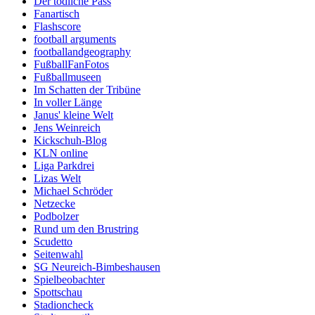
Der tödliche Pass
Fanartisch
Flashscore
football arguments
footballandgeography
FußballFanFotos
Fußballmuseen
Im Schatten der Tribüne
In voller Länge
Janus' kleine Welt
Jens Weinreich
Kickschuh-Blog
KLN online
Liga Parkdrei
Lizas Welt
Michael Schröder
Netzecke
Podbolzer
Rund um den Brustring
Scudetto
Seitenwahl
SG Neureich-Bimbeshausen
Spielbeobachter
Spottschau
Stadioncheck