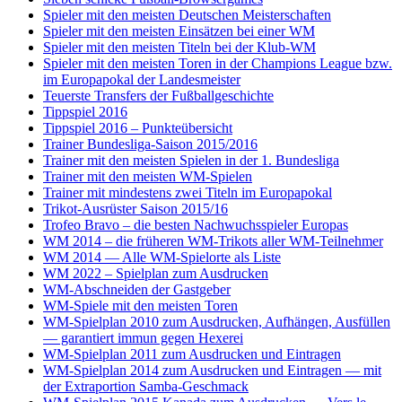
Spieler mit den meisten Deutschen Meisterschaften
Spieler mit den meisten Einsätzen bei einer WM
Spieler mit den meisten Titeln bei der Klub-WM
Spieler mit den meisten Toren in der Champions League bzw.
im Europapokal der Landesmeister
Teuerste Transfers der Fußballgeschichte
Tippspiel 2016
Tippspiel 2016 – Punkteübersicht
Trainer Bundesliga-Saison 2015/2016
Trainer mit den meisten Spielen in der 1. Bundesliga
Trainer mit den meisten WM-Spielen
Trainer mit mindestens zwei Titeln im Europapokal
Trikot-Ausrüster Saison 2015/16
Trofeo Bravo – die besten Nachwuchsspieler Europas
WM 2014 – die früheren WM-Trikots aller WM-Teilnehmer
WM 2014 — Alle WM-Spielorte als Liste
WM 2022 – Spielplan zum Ausdrucken
WM-Abschneiden der Gastgeber
WM-Spiele mit den meisten Toren
WM-Spielplan 2010 zum Ausdrucken, Aufhängen, Ausfüllen
— garantiert immun gegen Hexerei
WM-Spielplan 2011 zum Ausdrucken und Eintragen
WM-Spielplan 2014 zum Ausdrucken und Eintragen — mit
der Extraportion Samba-Geschmack