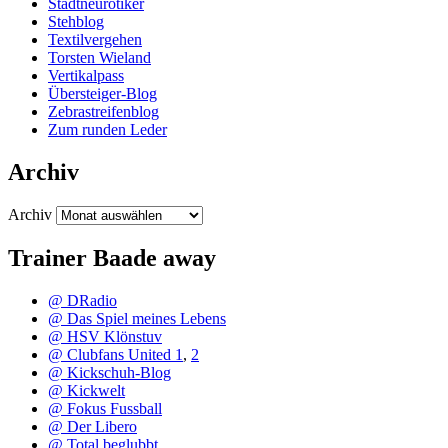
Stadtneurotiker
Stehblog
Textilvergehen
Torsten Wieland
Vertikalpass
Übersteiger-Blog
Zebrastreifenblog
Zum runden Leder
Archiv
Archiv
Trainer Baade away
@ DRadio
@ Das Spiel meines Lebens
@ HSV Klönstuv
@ Clubfans United 1
,
2
@ Kickschuh-Blog
@ Kickwelt
@ Fokus Fussball
@ Der Libero
@ Total beglubbt