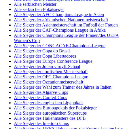
Alle serbischen Meister
Alle serbischen Pokalsieger
Alle Sieger der AFC Champions League in Asien
Alle Sieger der afrikanischen Nationenmeisterschaft
Alle Sieger der Asienmeisterschaft im Fußball der Frauen
Alle Sieger der CAF-Champions League in Afrika
Alle Sieger der Champions League der Frauen/des UEFA
Women’s Cup
Alle Sieger der CONCACAF-Champions-League
Alle Sieger der Copa do Brasil
Alle Sieger der Copa Libertadores
Alle Sieger der Europa Conference League
Alle Sieger der Johan-Cruyff-Schaal
Alle Sieger der nordischen Meisterschaft
Alle Sieger der OFC Champions League
Alle Sieger der Ozeanienmeisterschaft
Alle Sieger der Wahl zum Trainer des Jahres in Italien
Alle Sieger des Algarve-Cups
Alle Sieger des Confed-Cups
Alle Sieger des englischen Ligapokals
Alle Sieger des Europapokals der Pokalsieger
Alle Sieger des europäischen Supercups
Alle Sieger des Hallenmasters des DFB
Alle Sieger des Intertoto-Cups
Alle Sieger des UEFA-Pokals bzw. der Europa League bzw.