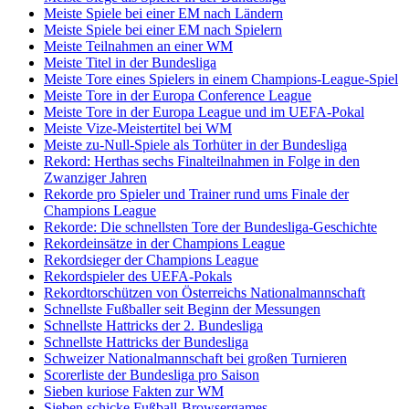
Meiste Spiele bei einer EM nach Ländern
Meiste Spiele bei einer EM nach Spielern
Meiste Teilnahmen an einer WM
Meiste Titel in der Bundesliga
Meiste Tore eines Spielers in einem Champions-League-Spiel
Meiste Tore in der Europa Conference League
Meiste Tore in der Europa League und im UEFA-Pokal
Meiste Vize-Meistertitel bei WM
Meiste zu-Null-Spiele als Torhüter in der Bundesliga
Rekord: Herthas sechs Finalteilnahmen in Folge in den
Zwanziger Jahren
Rekorde pro Spieler und Trainer rund ums Finale der
Champions League
Rekorde: Die schnellsten Tore der Bundesliga-Geschichte
Rekordeinsätze in der Champions League
Rekordsieger der Champions League
Rekordspieler des UEFA-Pokals
Rekordtorschützen von Österreichs Nationalmannschaft
Schnellste Fußballer seit Beginn der Messungen
Schnellste Hattricks der 2. Bundesliga
Schnellste Hattricks der Bundesliga
Schweizer Nationalmannschaft bei großen Turnieren
Scorerliste der Bundesliga pro Saison
Sieben kuriose Fakten zur WM
Sieben schicke Fußball-Browsergames