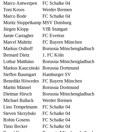
Marco Antwerpen
FC Schalke 04
Toni Kroos
Werder Bremen
Marco Bode
FC Schalke 04
Moritz Stoppelkamp
MSV Duisburg
Jürgen Klopp
VfB Stuttgart
Jamie Carragher
FC Everton
Marcel Maltritz
FC Bayern München
Markus Osthoff
Borussia Mönchengladbach
Bernard Dietz
1. FC Köln
Lothar Matthäus
Borussia Mönchengladbach
Markus Kauczinski
Borussia Dortmund
Steffen Baumgart
Hamburger SV
Benedikt Höwedes
FC Bayern München
Martin Männel
Borussia Dortmund
Dietmar Hirsch
Borussia Mönchengladbach
Michael Ballack
Werder Bremen
Lino Tempelmann
FC Schalke 04
Steven Skrzybski
FC Schalke 04
Robin Gosens
FC Schalke 04
Timo Becker
FC Schalke 04