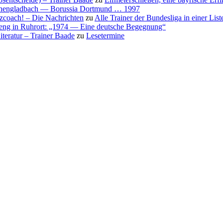
nchengladbach — Borussia Dortmund … 1997
nzcoach! – Die Nachrichten
zu
Alle Trainer der Bundesliga in einer List
eng in Ruhrort: „1974 — Eine deutsche Begegnung“
teratur – Trainer Baade
zu
Lesetermine