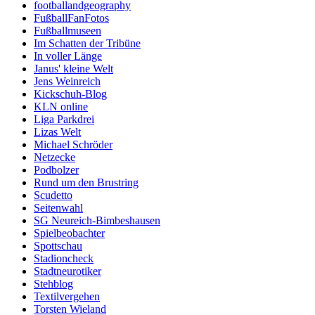
footballandgeography
FußballFanFotos
Fußballmuseen
Im Schatten der Tribüne
In voller Länge
Janus' kleine Welt
Jens Weinreich
Kickschuh-Blog
KLN online
Liga Parkdrei
Lizas Welt
Michael Schröder
Netzecke
Podbolzer
Rund um den Brustring
Scudetto
Seitenwahl
SG Neureich-Bimbeshausen
Spielbeobachter
Spottschau
Stadioncheck
Stadtneurotiker
Stehblog
Textilvergehen
Torsten Wieland