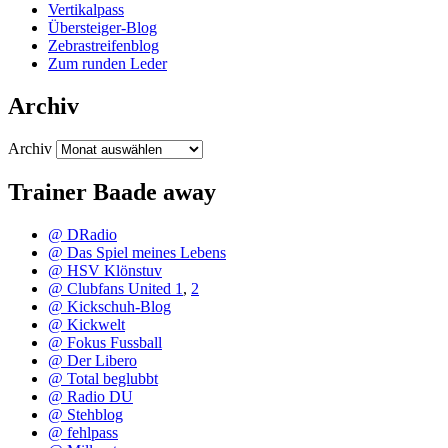
Vertikalpass
Übersteiger-Blog
Zebrastreifenblog
Zum runden Leder
Archiv
Archiv
Trainer Baade away
@ DRadio
@ Das Spiel meines Lebens
@ HSV Klönstuv
@ Clubfans United 1
,
2
@ Kickschuh-Blog
@ Kickwelt
@ Fokus Fussball
@ Der Libero
@ Total beglubbt
@ Radio DU
@ Stehblog
@ fehlpass