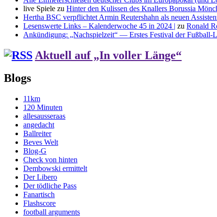
live Spiele
zu
Hinter den Kulissen des Knallers Borussia Mö
Hertha BSC verpflichtet Armin Reutershahn als neuen Assiste
Lesenswerte Links – Kalenderwoche 45 in 2024 |
zu
Ronald R
Ankündigung: „Nachspielzeit“ — Erstes Festival der Fußball-Li
Aktuell auf „In voller Länge“
Blogs
11km
120 Minuten
allesausseraas
angedacht
Ballreiter
Beves Welt
Blog-G
Check von hinten
Dembowski ermittelt
Der Libero
Der tödliche Pass
Fanartisch
Flashscore
football arguments