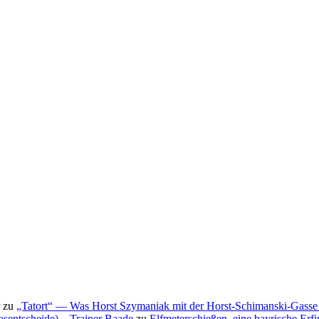
zu
„Tatort“ — Was Horst Szymaniak mit der Horst-Schimanski-Gasse 
osentscheide) – Trainer Baade
zu
Elfmeterschießen, eine bayrische Erf