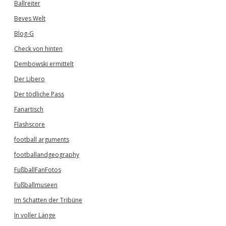
Ballreiter
Beves Welt
Blog-G
Check von hinten
Dembowski ermittelt
Der Libero
Der tödliche Pass
Fanartisch
Flashscore
football arguments
footballandgeography
FußballFanFotos
Fußballmuseen
Im Schatten der Tribüne
In voller Länge