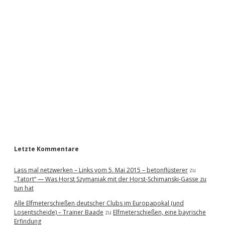
i
d
e
b
a
r
Letzte Kommentare
Lass mal netzwerken – Links vom 5. Mai 2015 – betonflüsterer
zu
„Tatort“ — Was Horst Szymaniak mit der Horst-Schimanski-Gasse zu
tun hat
Alle Elfmeterschießen deutscher Clubs im Europapokal (und
Losentscheide) – Trainer Baade
zu
Elfmeterschießen, eine bayrische
Erfindung