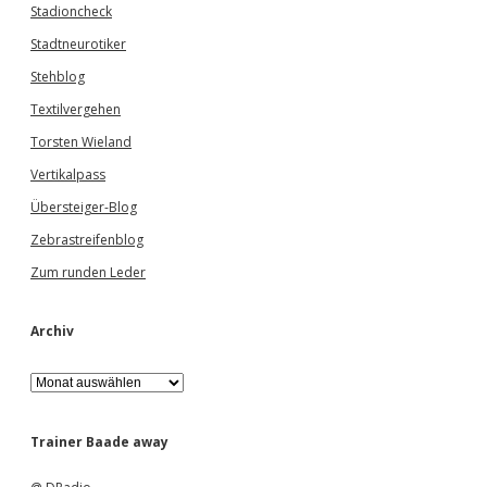
Stadioncheck
Stadtneurotiker
Stehblog
Textilvergehen
Torsten Wieland
Vertikalpass
Übersteiger-Blog
Zebrastreifenblog
Zum runden Leder
Archiv
A
r
c
h
Trainer Baade away
i
v