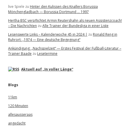
live Spiele
zu
Hinter den Kulissen des Knallers Borussia
Mönchengladbach — Borussia Dortmund … 1997
Hertha BSC verpflichtet Armin Reutershahn als neuen Assistenzcoach!
– Die Nachrichten
zu
Alle Trainer der Bundesliga in einer Liste
Lesenswerte Links – Kalenderwoche 45 in 2024 |
zu
Ronald Reng in
Ruhrort: „1974 — Eine deutsche Begegnung“
Ankündigung: „Nachspielzeit“ — Erstes Festival der Fußball-Literatur –
Trainer Baade
zu
Lesetermine
Aktuell auf „In voller Länge“
Blogs
11km
120 Minuten
allesausseraas
angedacht