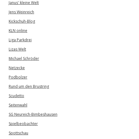
Janus' kleine Welt
Jens Weinreich
Kickschuh-Blog
KLN online
Liga Parkdrei
Lizas Welt
Michael Schröder
Netzecke
Podbolzer
Rund um den Brustring
Scudetto
Seitenwahl
SG Neureich-Bimbeshausen
Spielbeobachter
Spottschau