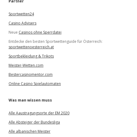
Partner
n
Sportwetten24
Casino Advisers
Neue
Casinos ohne Sperrdatei
Entdecke den besten Sportwettenguide für Österreich:
sportwettenoesterreich.at
Sportbekleidung & Trikots
Meister-Wetten.com
Bestercasinomentor.com
Online Casino Spielautomaten
Was man wissen muss
Alle Aaustragungsorte der EM 2020
Alle Absteiger der Bundesliga
Alle albanischen Meister