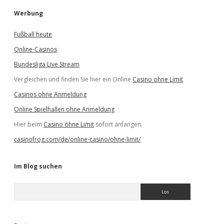
Werbung
Fußball heute
Online-Casinos
Bundesliga Live Stream
Vergleichen und finden Sie hier ein Online
Casino ohne Limit
Casinos ohne Anmeldung
Online Spielhallen ohne Anmeldung
Hier beim
Casino ohne Limit
sofort anfangen.
casinofrog.com/de/online-casino/ohne-limit/
Im Blog suchen
S
u
c
h
e