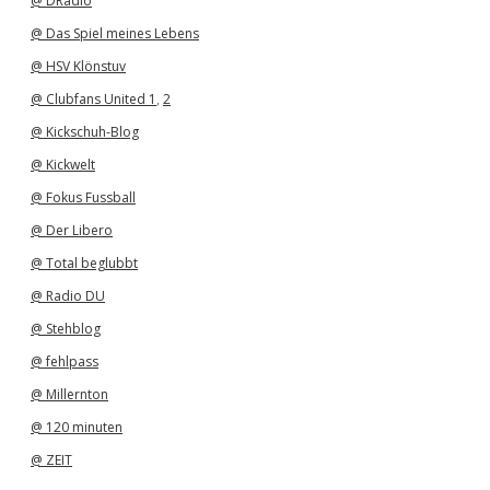
@ DRadio
@ Das Spiel meines Lebens
@ HSV Klönstuv
@ Clubfans United 1
,
2
@ Kickschuh-Blog
@ Kickwelt
@ Fokus Fussball
@ Der Libero
@ Total beglubbt
@ Radio DU
@ Stehblog
@ fehlpass
@ Millernton
@ 120 minuten
@ ZEIT