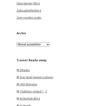
Übersteiger-Blog
Zebrastreifenblog
Zum runden Leder
Archiv
A
r
c
h
r
i
Trainer Baade away
v
@ DRadio
@ Das Spiel meines Lebens
@ HSV Klönstuv
@ Clubfans United 1
,
2
@ Kickschuh-Blog
@ Kickwelt