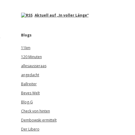
Aktuell auf „In voller Länge“
Blogs
r
11km
120 Minuten
allesausseraas
angedacht
Ballreiter
Beves Welt
Blog-G
Check von hinten
Dembowski ermittelt
Der Libero