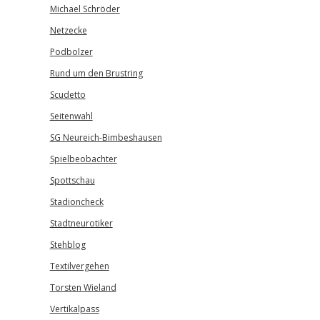
Michael Schröder
Netzecke
Podbolzer
Rund um den Brustring
Scudetto
Seitenwahl
SG Neureich-Bimbeshausen
Spielbeobachter
Spottschau
Stadioncheck
Stadtneurotiker
Stehblog
Textilvergehen
Torsten Wieland
Vertikalpass