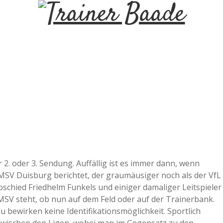
T
r
a
i
n
e
r 2. oder 3. Sendung. Auffällig ist es immer dann, wenn
SV Duisburg berichtet, der graumäusiger noch als der VfL
r
schied Friedhelm Funkels und einiger damaliger Leitspieler
n MSV steht, ob nun auf dem Feld oder auf der Trainerbank.
B
 bewirken keine Identifikationsmöglichkeit. Sportlich