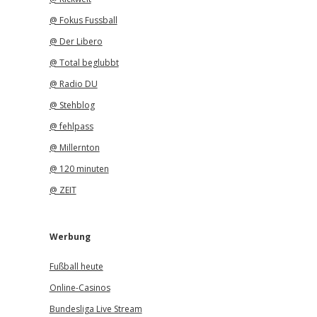
@ Fokus Fussball
@ Der Libero
@ Total beglubbt
@ Radio DU
@ Stehblog
@ fehlpass
@ Millernton
@ 120 minuten
@ ZEIT
Werbung
Fußball heute
Online-Casinos
Bundesliga Live Stream