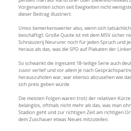
pendelt man auf Karlsruhe- oder Bielefeld-Niveau
Vorgenannten schon seit Ewigkeiten nicht wenigsten
dieser Beitrag illustriert.
Umso bemerkenswerter also, wenn sich tatsächlich
beschäftigt. Große Quote ist mit dem MSV sicher n
Schnäuzerij Neururer noch für jeden Spruch und je
heraus als das, was die SPD auf Plakaten der Linken
So schwankt die ingesamt 18-teilige Serie auch deu
zuvor verlief und vor allem je nach Gesprächspart
herauszuholen war, war ebenso abzusehen wie dass
sich preis geben würde.
Die meisten Folgen waren trotz der relativen Kürze
belanglos, oftmals nicht mehr als das, was man o
Stadion geht und zur richtigen Zeit am richtigen Ort
dem Zuschauer etwas Neues mitzuteilen.