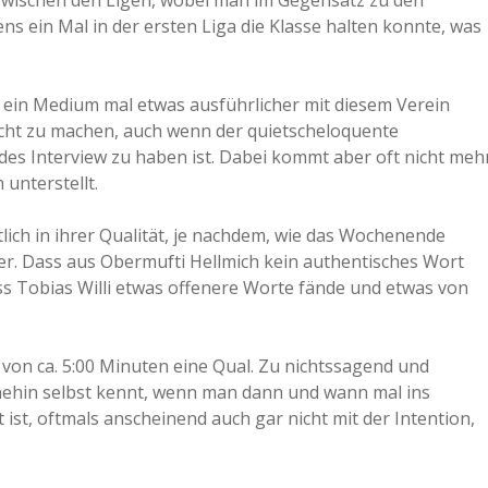
 zwischen den Ligen, wobei man im Gegensatz zu den
s ein Mal in der ersten Liga die Klasse halten konnte, was
a
a
 ein Medium mal etwas ausführlicher mit diesem Verein
icht zu machen, auch wenn der quietscheloquente
des Interview zu haben ist. Dabei kommt aber oft nicht meh
d
 unterstellt.
e
tlich in ihrer Qualität, je nachdem, wie das Wochenende
ner. Dass aus Obermufti Hellmich kein authentisches Wort
 Tobias Willi etwas offenere Worte fände und etwas von
 von ca. 5:00 Minuten eine Qual. Zu nichtssagend und
hnehin selbst kennt, wenn man dann und wann mal ins
 ist, oftmals anscheinend auch gar nicht mit der Intention,