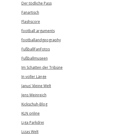
Der tödliche Pass
Fanartisch
Flashscore
football arguments
footballandgeography
FußballFanFotos
Fußballmuseen
Im Schatten der Tribüne
In voller Länge
Janus' kleine Welt
Jens Weinreich
Kickschuh-Blog
KLN online
Liga Parkdrei
Lizas Welt