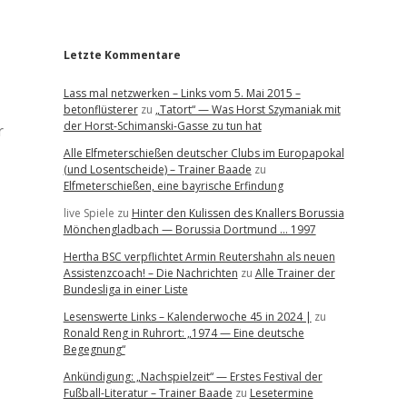
r
Letzte Kommentare
Lass mal netzwerken – Links vom 5. Mai 2015 –
betonflüsterer
zu
„Tatort“ — Was Horst Szymaniak mit
der Horst-Schimanski-Gasse zu tun hat
r
Alle Elfmeterschießen deutscher Clubs im Europapokal
(und Losentscheide) – Trainer Baade
zu
Elfmeterschießen, eine bayrische Erfindung
live Spiele
zu
Hinter den Kulissen des Knallers Borussia
Mönchengladbach — Borussia Dortmund … 1997
Hertha BSC verpflichtet Armin Reutershahn als neuen
Assistenzcoach! – Die Nachrichten
zu
Alle Trainer der
Bundesliga in einer Liste
Lesenswerte Links – Kalenderwoche 45 in 2024 |
zu
Ronald Reng in Ruhrort: „1974 — Eine deutsche
Begegnung“
Ankündigung: „Nachspielzeit“ — Erstes Festival der
Fußball-Literatur – Trainer Baade
zu
Lesetermine