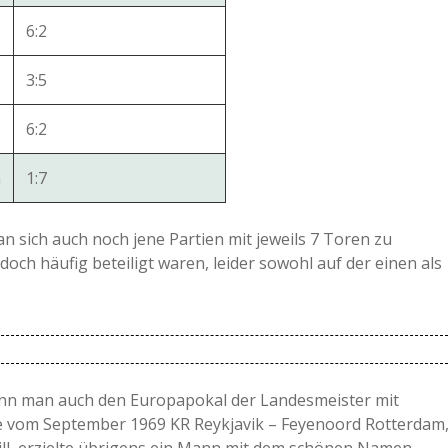
6:2
3:5
6:2
n
1:7
 sich auch noch jene Partien mit jeweils 7 Toren zu
ch häufig beteiligt waren, leider sowohl auf der einen als
nn man auch den Europapokal der Landesmeister mit
rtie vom September 1969 KR Reykjavik – Feyenoord Rotterdam
will, erzielte übrigens ein Mann mit dem schönen Namen