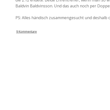
FC Valencia
–
KRC Genk
Baldvin Baldvinsson. Und das auch noch per Doppe
FC Arsenal
–
Slavia Prag
PS: Alles händisch zusammengesucht und deshalb 
Juventus
–
Olympiakos Pirä
9 Kommentare
Manchester United
–
Real Madrid
Olympique Marseille
–
FC Zürich
FC Valencia
–
KRC Genk
Real Madrid
–
APOEL Nikosia
1. FC Kaiserslautern
–
HJK Helsinki
Werder Bremen
–
Dinamo Minsk
Ajax Amsterdam
–
FC Bayern Münc