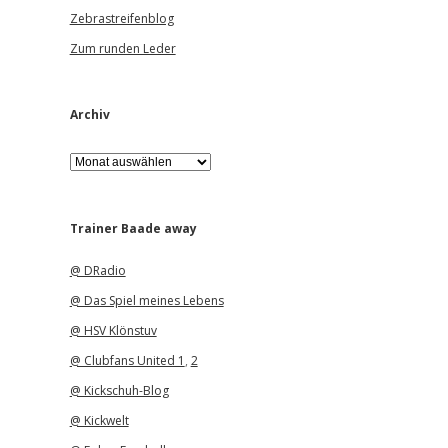
Zebrastreifenblog
Zum runden Leder
Archiv
A
r
c
h
i
Trainer Baade away
v
@ DRadio
@ Das Spiel meines Lebens
@ HSV Klönstuv
@ Clubfans United 1
,
2
@ Kickschuh-Blog
@ Kickwelt