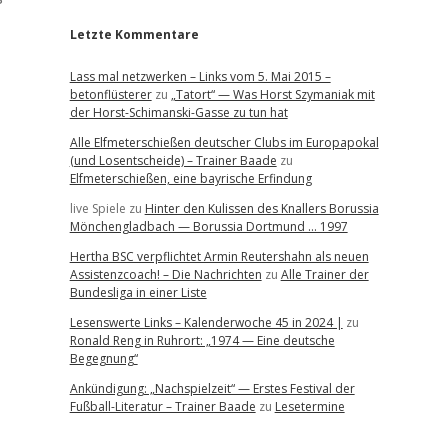
Letzte Kommentare
Lass mal netzwerken – Links vom 5. Mai 2015 –
betonflüsterer
zu
„Tatort“ — Was Horst Szymaniak mit
der Horst-Schimanski-Gasse zu tun hat
Alle Elfmeterschießen deutscher Clubs im Europapokal
(und Losentscheide) – Trainer Baade
zu
Elfmeterschießen, eine bayrische Erfindung
live Spiele
zu
Hinter den Kulissen des Knallers Borussia
Mönchengladbach — Borussia Dortmund … 1997
Hertha BSC verpflichtet Armin Reutershahn als neuen
Assistenzcoach! – Die Nachrichten
zu
Alle Trainer der
Bundesliga in einer Liste
Lesenswerte Links – Kalenderwoche 45 in 2024 |
zu
Ronald Reng in Ruhrort: „1974 — Eine deutsche
Begegnung“
Ankündigung: „Nachspielzeit“ — Erstes Festival der
Fußball-Literatur – Trainer Baade
zu
Lesetermine