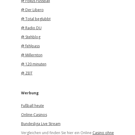
@ Fokus Fussball
@ Der Libero
@ Total beglubbt
@ Radio DU
@ Stehblog
@ fehlpass
@ Millernton
@ 120 minuten
@ ZEIT
Werbung
Fußball heute
Online-Casinos
Bundesliga Live Stream
Vergleichen und finden Sie hier ein Online
Casino ohne