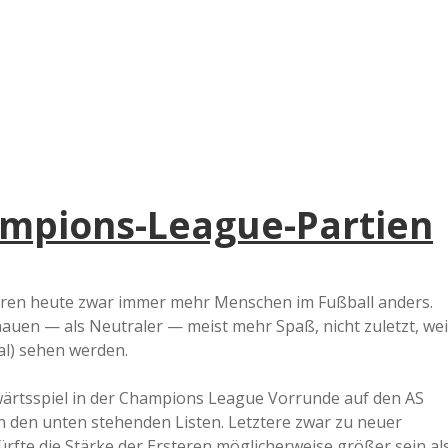
e
r
B
a
ampions-League-Partien
a
d
ieren heute zwar immer mehr Menschen im Fußball anders.
auen — als Neutraler — meist mehr Spaß, nicht zuletzt, wei
e
mal) sehen werden.
wärtsspiel in der Champions League Vorrunde auf den AS
n den unten stehenden Listen. Letztere zwar zu neuer
ürfte die Stärke der Ersteren möglicherweise größer sein al