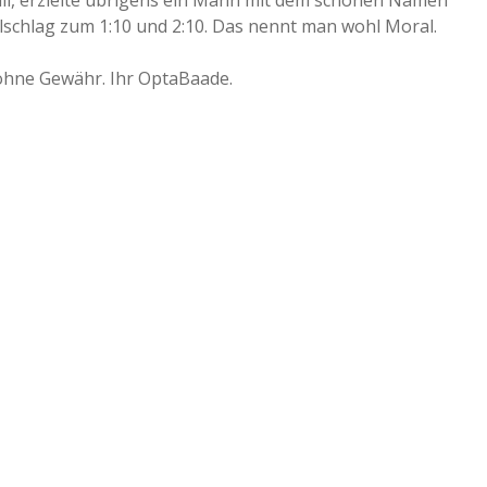
7:0
lschlag zum 1:10 und 2:10. Das nennt man wohl Moral.
7:0
ohne Gewähr. Ihr OptaBaade.
us
7:0
4:3
6:1
7:0
5:2
5:2
5:2
hen
5:2 (
Tore und Highlights
)