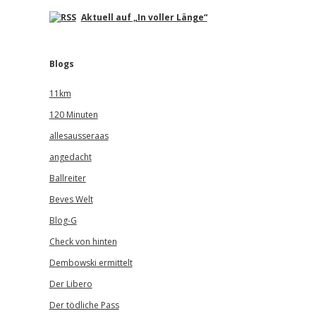
Aktuell auf „In voller Länge“
Blogs
11km
120 Minuten
allesausseraas
angedacht
Ballreiter
Beves Welt
Blog-G
Check von hinten
Dembowski ermittelt
Der Libero
Der tödliche Pass