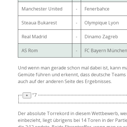
Manchester United
-
Fenerbahce
Steaua Bukarest
-
Olympique Lyon
Real Madrid
-
Dinamo Zagreb
AS Rom
-
FC Bayern Münche
Und wenn man gerade schon mal dabei ist, kann man
Gemüte führen und erkennt, dass deutsche Teams do
auch auf der anderen Seite des Ergebnisses.
“7
7 Tore (32x)
Der absolute Torrekord in diesem Wettbewerb, we
einbezieht, liegt übrigens bei 14 Toren in der Pa
die 2:12 endete. Beide Ehrentreffer, wenn man so 