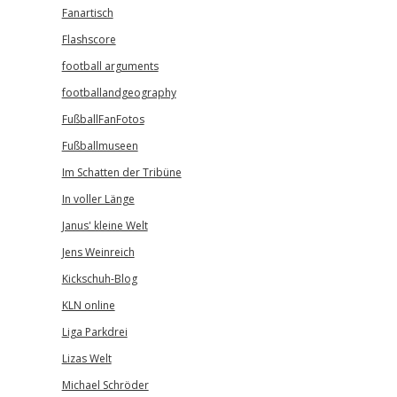
Fanartisch
Flashscore
football arguments
footballandgeography
FußballFanFotos
Fußballmuseen
Im Schatten der Tribüne
In voller Länge
Janus' kleine Welt
Jens Weinreich
Kickschuh-Blog
KLN online
Liga Parkdrei
Lizas Welt
Michael Schröder