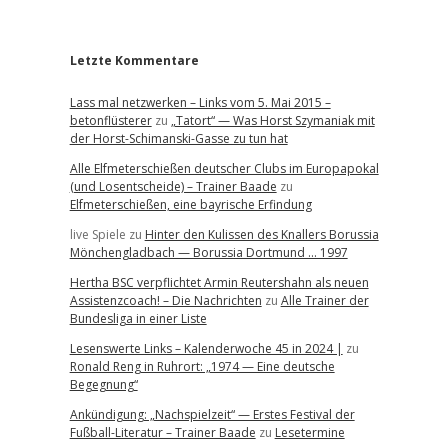
r
Letzte Kommentare
Lass mal netzwerken – Links vom 5. Mai 2015 –
betonflüsterer
zu
„Tatort“ — Was Horst Szymaniak mit
der Horst-Schimanski-Gasse zu tun hat
Alle Elfmeterschießen deutscher Clubs im Europapokal
(und Losentscheide) – Trainer Baade
zu
Elfmeterschießen, eine bayrische Erfindung
live Spiele
zu
Hinter den Kulissen des Knallers Borussia
Mönchengladbach — Borussia Dortmund … 1997
Hertha BSC verpflichtet Armin Reutershahn als neuen
Assistenzcoach! – Die Nachrichten
zu
Alle Trainer der
Bundesliga in einer Liste
Lesenswerte Links – Kalenderwoche 45 in 2024 |
zu
Ronald Reng in Ruhrort: „1974 — Eine deutsche
Begegnung“
Ankündigung: „Nachspielzeit“ — Erstes Festival der
Fußball-Literatur – Trainer Baade
zu
Lesetermine