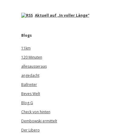
Aktuell auf „In voller Länge“
Blogs
11km
120 Minuten
allesausseraas
angedacht
Ballreiter
Beves Welt
Blog-G
Check von hinten
Dembowski ermittelt
Der Libero