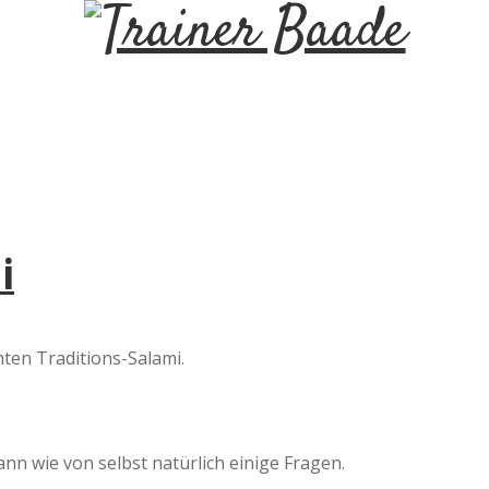
T
r
a
i
i
n
e
ten Traditions-Salami.
r
B
nn wie von selbst natürlich einige Fragen.