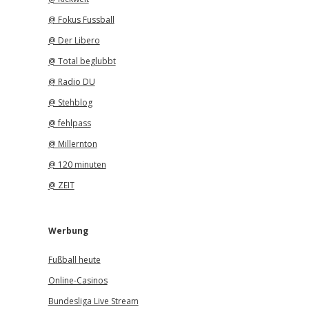
@ Fokus Fussball
@ Der Libero
@ Total beglubbt
@ Radio DU
@ Stehblog
@ fehlpass
@ Millernton
@ 120 minuten
@ ZEIT
Werbung
Fußball heute
Online-Casinos
Bundesliga Live Stream