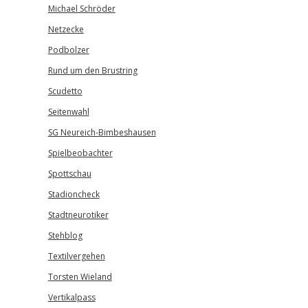
Michael Schröder
Netzecke
Podbolzer
Rund um den Brustring
Scudetto
Seitenwahl
SG Neureich-Bimbeshausen
Spielbeobachter
Spottschau
Stadioncheck
Stadtneurotiker
Stehblog
Textilvergehen
Torsten Wieland
Vertikalpass