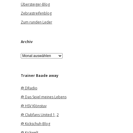
Übersteiger-Blog
Zebrastreifenblog
Zum runden Leder
Archiv
A
r
c
h
i
Trainer Baade away
v
@ DRadio
@ Das Spiel meines Lebens
@ HSV Klönstuv
@ Clubfans United 1
,
2
@ Kickschuh-Blog
@ Kickwelt