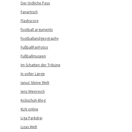
Der tödliche Pass
Fanartisch
Flashscore
football arguments
footballandgeography
FußballFanFotos
Fußballmuseen
Im Schatten der Tribüne
In voller Länge
Janus' kleine Welt
Jens Weinreich
Kickschuh-Blog
KLN online
Liga Parkdrei
Lizas Welt