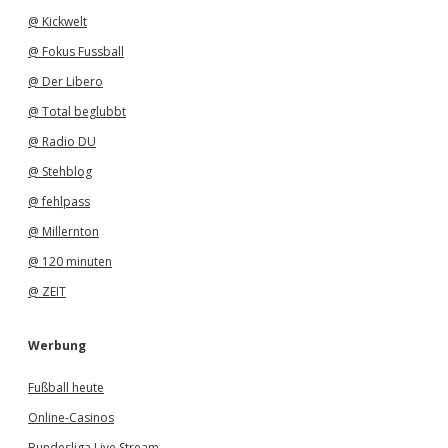
@ Kickwelt
@ Fokus Fussball
@ Der Libero
@ Total beglubbt
@ Radio DU
@ Stehblog
@ fehlpass
@ Millernton
@ 120 minuten
@ ZEIT
Werbung
Fußball heute
Online-Casinos
Bundesliga Live Stream