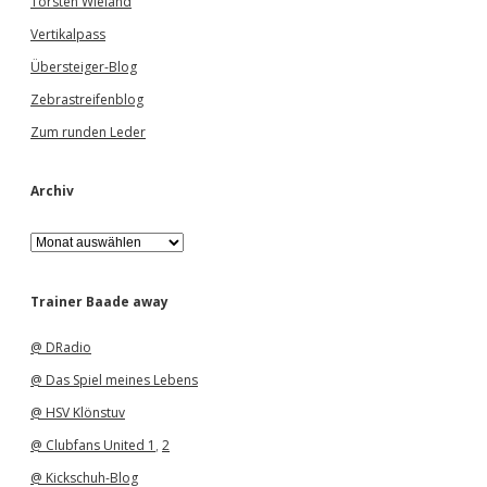
Torsten Wieland
Vertikalpass
Übersteiger-Blog
Zebrastreifenblog
Zum runden Leder
Archiv
A
r
c
h
Trainer Baade away
i
v
@ DRadio
@ Das Spiel meines Lebens
@ HSV Klönstuv
@ Clubfans United 1
,
2
@ Kickschuh-Blog