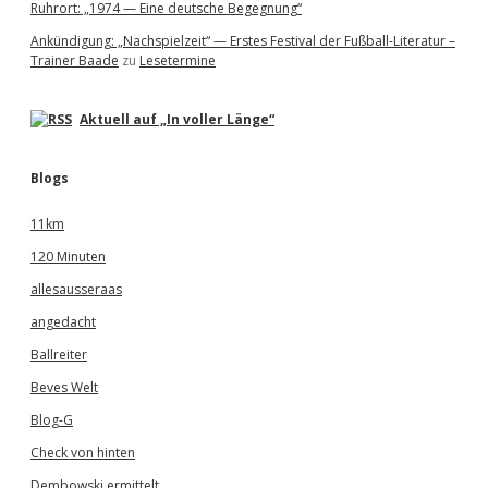
Ruhrort: „1974 — Eine deutsche Begegnung“
Ankündigung: „Nachspielzeit“ — Erstes Festival der Fußball-Literatur –
Trainer Baade
zu
Lesetermine
Aktuell auf „In voller Länge“
Blogs
11km
120 Minuten
allesausseraas
angedacht
Ballreiter
Beves Welt
Blog-G
Check von hinten
Dembowski ermittelt