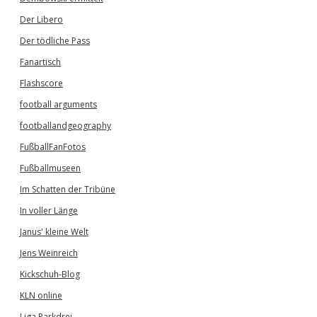
Der Libero
Der tödliche Pass
Fanartisch
Flashscore
football arguments
footballandgeography
FußballFanFotos
Fußballmuseen
Im Schatten der Tribüne
In voller Länge
Janus' kleine Welt
Jens Weinreich
Kickschuh-Blog
KLN online
Liga Parkdrei