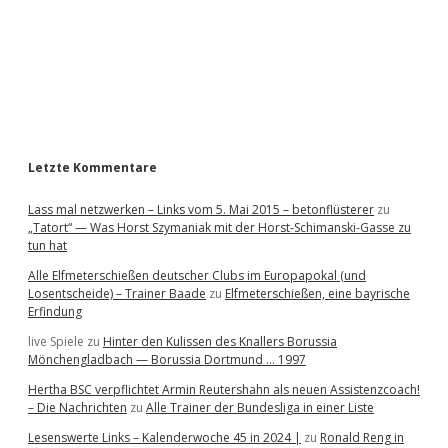
b
a
r
Letzte Kommentare
Lass mal netzwerken – Links vom 5. Mai 2015 – betonflüsterer
zu
„Tatort“ — Was Horst Szymaniak mit der Horst-Schimanski-Gasse zu
tun hat
Alle Elfmeterschießen deutscher Clubs im Europapokal (und
Losentscheide) – Trainer Baade
zu
Elfmeterschießen, eine bayrische
Erfindung
live Spiele
zu
Hinter den Kulissen des Knallers Borussia
Mönchengladbach — Borussia Dortmund … 1997
Hertha BSC verpflichtet Armin Reutershahn als neuen Assistenzcoach!
– Die Nachrichten
zu
Alle Trainer der Bundesliga in einer Liste
Lesenswerte Links – Kalenderwoche 45 in 2024 |
zu
Ronald Reng in