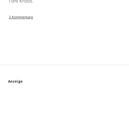
Toni Kroos.
2 Kommentare
S
Anzeige
i
d
e