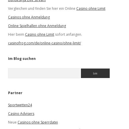
Vergleichen und finden Sie hier ein Online
Casino ohne Limit
Casinos ohne Anmeldung
Online Spielhallen ohne Anmeldung
Hier beim
Casino ohne Limit
sofort anfangen.
casinofrog.com/de/online-casino/ohne-limit/
Im Blog suchen
S
u
c
h
e
Partner
n
Sportwetten24
Casino Advisers
Neue
Casinos ohne Sperrdatei