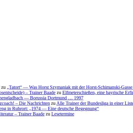
zu
„Tatort“ — Was Horst Szymaniak mit der Horst-Schimanski-Gasse 
osentscheide) – Trainer Baade
zu
Elfmeterschießen, eine bayrische Erf
nchengladbach — Borussia Dortmund … 1997
nzcoach! – Die Nachrichten
zu
Alle Trainer der Bundesliga in einer List
eng in Ruhrort: „1974 — Eine deutsche Begegnung“
teratur – Trainer Baade
zu
Lesetermine