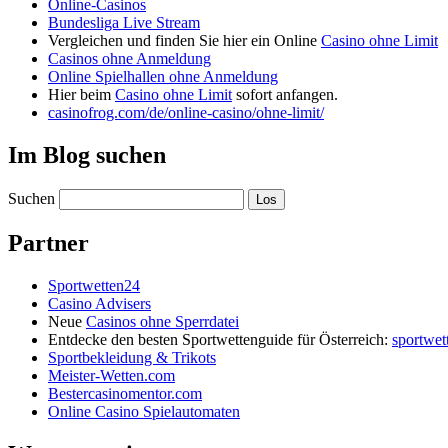
Online-Casinos
Bundesliga Live Stream
Vergleichen und finden Sie hier ein Online
Casino ohne Limit
Casinos ohne Anmeldung
Online Spielhallen ohne Anmeldung
Hier beim
Casino ohne Limit
sofort anfangen.
casinofrog.com/de/online-casino/ohne-limit/
Im Blog suchen
Suchen
Partner
Sportwetten24
Casino Advisers
Neue
Casinos ohne Sperrdatei
Entdecke den besten Sportwettenguide für Österreich:
sportwet
Sportbekleidung & Trikots
Meister-Wetten.com
Bestercasinomentor.com
Online Casino Spielautomaten