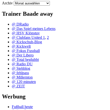
Archiv
Trainer Baade away
@ DRadio
@ Das Spiel meines Lebens
@ HSV Klönstuv
@ Clubfans United 1
,
2
@ Kickschuh-Blog
@ Kickwelt
@ Fokus Fussball
@ Der Libero
@ Total beglubbt
@ Radio DU
@ Stehblog
@ fehlpass
@ Millernton
@ 120 minuten
@ ZEIT
Werbung
Fußball heute