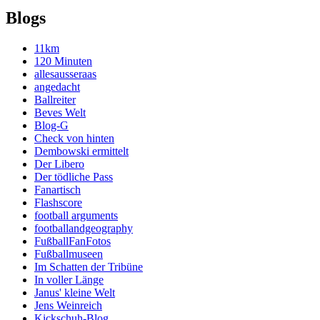
Blogs
11km
120 Minuten
allesausseraas
angedacht
Ballreiter
Beves Welt
Blog-G
Check von hinten
Dembowski ermittelt
Der Libero
Der tödliche Pass
Fanartisch
Flashscore
football arguments
footballandgeography
FußballFanFotos
Fußballmuseen
Im Schatten der Tribüne
In voller Länge
Janus' kleine Welt
Jens Weinreich
Kickschuh-Blog