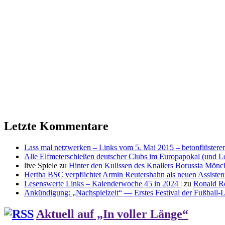
Letzte Kommentare
Lass mal netzwerken – Links vom 5. Mai 2015 – betonflüsterer
Alle Elfmeterschießen deutscher Clubs im Europapokal (und L
live Spiele
zu
Hinter den Kulissen des Knallers Borussia Mö
Hertha BSC verpflichtet Armin Reutershahn als neuen Assiste
Lesenswerte Links – Kalenderwoche 45 in 2024 |
zu
Ronald R
Ankündigung: „Nachspielzeit“ — Erstes Festival der Fußball-Li
Aktuell auf „In voller Länge“