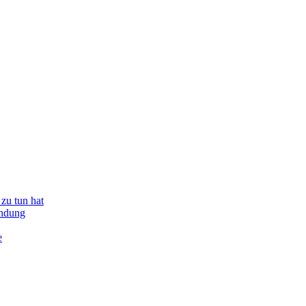
zu tun hat
indung
e