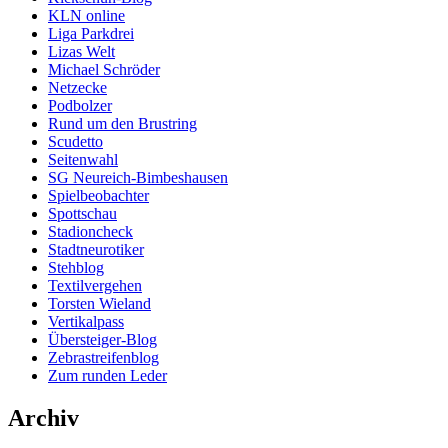
KLN online
Liga Parkdrei
Lizas Welt
Michael Schröder
Netzecke
Podbolzer
Rund um den Brustring
Scudetto
Seitenwahl
SG Neureich-Bimbeshausen
Spielbeobachter
Spottschau
Stadioncheck
Stadtneurotiker
Stehblog
Textilvergehen
Torsten Wieland
Vertikalpass
Übersteiger-Blog
Zebrastreifenblog
Zum runden Leder
Archiv