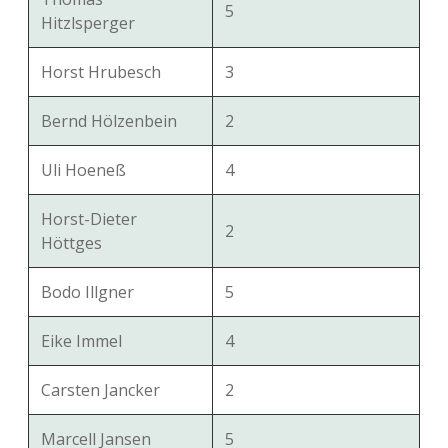
5
Hitzlsperger
Horst Hrubesch
3
Bernd Hölzenbein
2
Uli Hoeneß
4
Horst-Dieter
2
Höttges
Bodo Illgner
5
Eike Immel
4
Carsten Jancker
2
Marcell Jansen
5