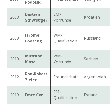
Podolski
Bastian
EM-
2008
Kroatien
Schw’st‘ger
Vorrunde
Jérôme
WM-
2009
Russland
Boateng
Qualifikation
Miroslav
WM-
2010
Serbien
Klose
Vorrunde
Ron-Robert
2012
Freundschaft
Argentinien
Zieler
EM-
2019
Emre Can
Estland
Qualifikation