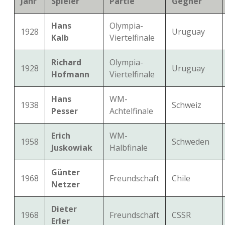
Jahr
Spieler
Partie
Gegner
Hans
Olympia-
1928
Uruguay
Kalb
Viertelfinale
Richard
Olympia-
1928
Uruguay
Hofmann
Viertelfinale
Hans
WM-
1938
Schweiz
Pesser
Achtelfinale
Erich
WM-
1958
Schweden
Juskowiak
Halbfinale
Günter
1968
Freundschaft
Chile
Netzer
Dieter
1968
Freundschaft
CSSR
Erler