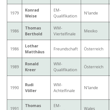
Konrad
EM-
1979
N‘lande
Weise
Qualifikation
Thomas
WM-
1986
Mexiko
Berthold
Viertelfinale
Lothar
1986
Freundschaft
Österreich
Matthäus
Ronald
WM-
1989
Österreich
Kreer
Qualifikation
Rudi
WM-
1990
N‘lande
Völler
Achtelfinale
Thomas
EM-
1991
Wales