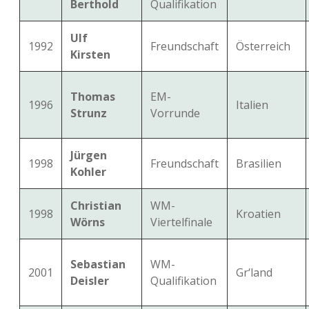
Berthold
Qualifikation
Ulf
1992
Freundschaft
Österreich
Kirsten
Thomas
EM-
1996
Italien
Strunz
Vorrunde
Jürgen
1998
Freundschaft
Brasilien
Kohler
Christian
WM-
1998
Kroatien
Wörns
Viertelfinale
Sebastian
WM-
2001
Gr‘land
Deisler
Qualifikation