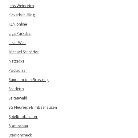
Jens Weinreich
Kickschuh-Blog
KLN online
Liga Parkdrei
Lizas Welt
Michael Schröder
Netzecke
Podbolzer
Rund um den Brustring
Scudetto
Seitenwahl
SG Neureich-Bimbeshausen
Spielbeobachter
Spottschau
Stadioncheck