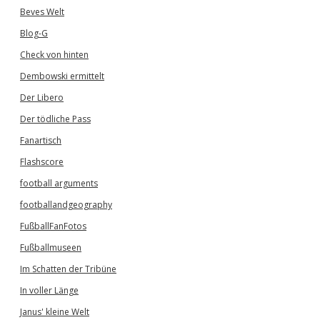
Beves Welt
Blog-G
Check von hinten
Dembowski ermittelt
Der Libero
Der tödliche Pass
Fanartisch
Flashscore
football arguments
footballandgeography
FußballFanFotos
Fußballmuseen
Im Schatten der Tribüne
In voller Länge
Janus' kleine Welt