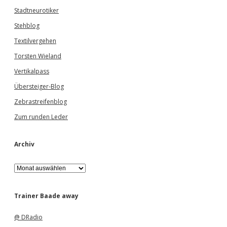
Stadtneurotiker
Stehblog
Textilvergehen
Torsten Wieland
Vertikalpass
Übersteiger-Blog
Zebrastreifenblog
Zum runden Leder
Archiv
A
r
c
h
Trainer Baade away
i
v
@ DRadio