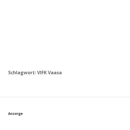
a
d
e
Schlagwort:
VIFK Vaasa
S
Anzeige