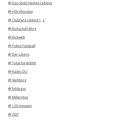
@ Das Spiel meines Lebens
@ HSV Klönstuv
@ Clubfans United 1
,
2
@ Kickschuh-Blog
@ Kickwelt
@ Fokus Fussball
@ Der Libero
@ Total beglubbt
@ Radio DU
@ Stehblog
@ fehlpass
@ Millernton
@ 120 minuten
@ ZEIT