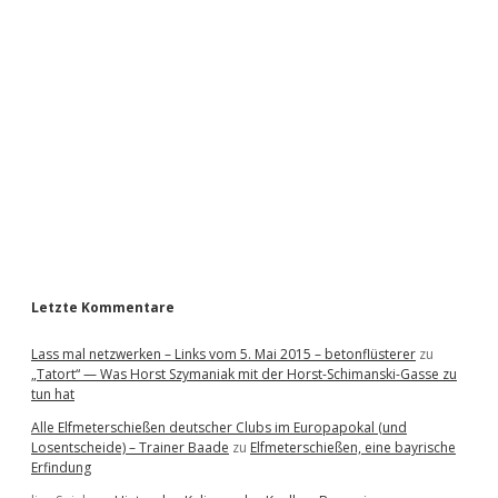
i
d
e
b
a
r
Letzte Kommentare
Lass mal netzwerken – Links vom 5. Mai 2015 – betonflüsterer
zu
„Tatort“ — Was Horst Szymaniak mit der Horst-Schimanski-Gasse zu
tun hat
Alle Elfmeterschießen deutscher Clubs im Europapokal (und
Losentscheide) – Trainer Baade
zu
Elfmeterschießen, eine bayrische
Erfindung