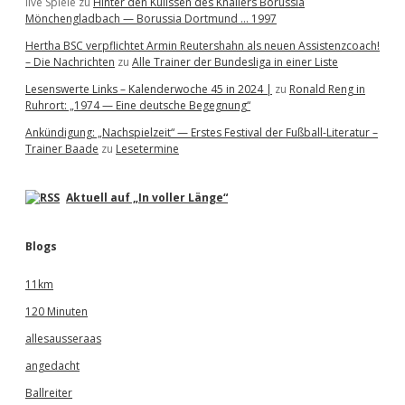
live Spiele
zu
Hinter den Kulissen des Knallers Borussia
Mönchengladbach — Borussia Dortmund … 1997
Hertha BSC verpflichtet Armin Reutershahn als neuen Assistenzcoach!
– Die Nachrichten
zu
Alle Trainer der Bundesliga in einer Liste
Lesenswerte Links – Kalenderwoche 45 in 2024 |
zu
Ronald Reng in
Ruhrort: „1974 — Eine deutsche Begegnung“
Ankündigung: „Nachspielzeit“ — Erstes Festival der Fußball-Literatur –
Trainer Baade
zu
Lesetermine
Aktuell auf „In voller Länge“
Blogs
11km
120 Minuten
allesausseraas
angedacht
Ballreiter