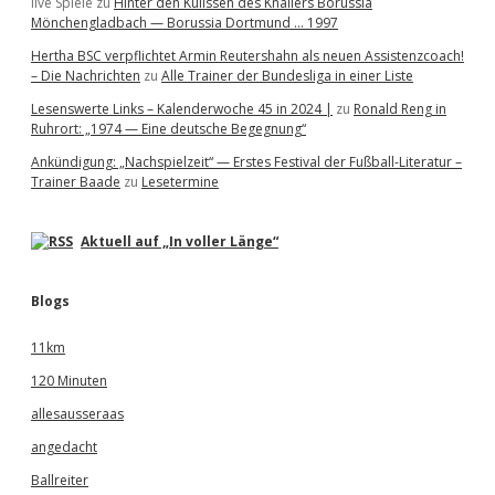
live Spiele
zu
Hinter den Kulissen des Knallers Borussia
Mönchengladbach — Borussia Dortmund … 1997
Hertha BSC verpflichtet Armin Reutershahn als neuen Assistenzcoach!
– Die Nachrichten
zu
Alle Trainer der Bundesliga in einer Liste
Lesenswerte Links – Kalenderwoche 45 in 2024 |
zu
Ronald Reng in
Ruhrort: „1974 — Eine deutsche Begegnung“
Ankündigung: „Nachspielzeit“ — Erstes Festival der Fußball-Literatur –
Trainer Baade
zu
Lesetermine
Aktuell auf „In voller Länge“
Blogs
11km
120 Minuten
allesausseraas
angedacht
Ballreiter