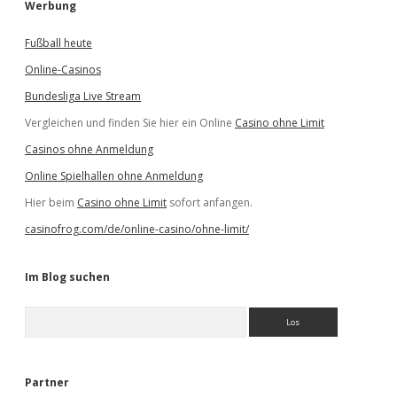
Werbung
Fußball heute
Online-Casinos
Bundesliga Live Stream
Vergleichen und finden Sie hier ein Online
Casino ohne Limit
Casinos ohne Anmeldung
Online Spielhallen ohne Anmeldung
Hier beim
Casino ohne Limit
sofort anfangen.
casinofrog.com/de/online-casino/ohne-limit/
Im Blog suchen
S
u
c
h
e
Partner
n