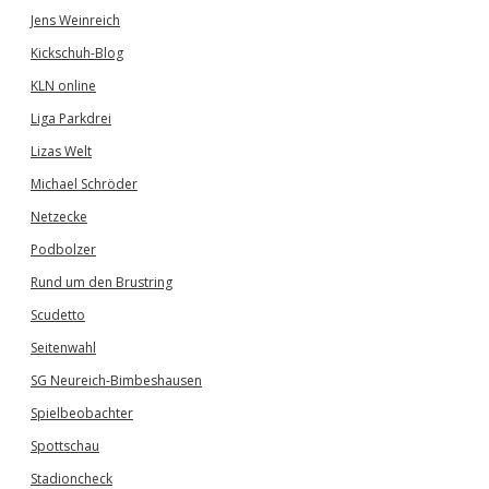
Jens Weinreich
Kickschuh-Blog
KLN online
Liga Parkdrei
Lizas Welt
Michael Schröder
Netzecke
Podbolzer
Rund um den Brustring
Scudetto
Seitenwahl
SG Neureich-Bimbeshausen
Spielbeobachter
Spottschau
Stadioncheck