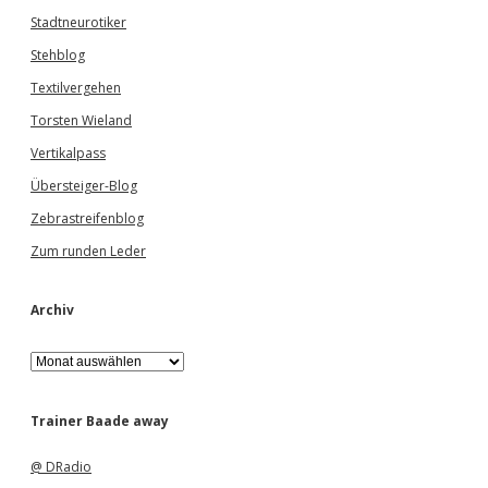
Stadtneurotiker
Stehblog
Textilvergehen
Torsten Wieland
Vertikalpass
Übersteiger-Blog
Zebrastreifenblog
Zum runden Leder
Archiv
A
r
c
h
Trainer Baade away
i
v
@ DRadio