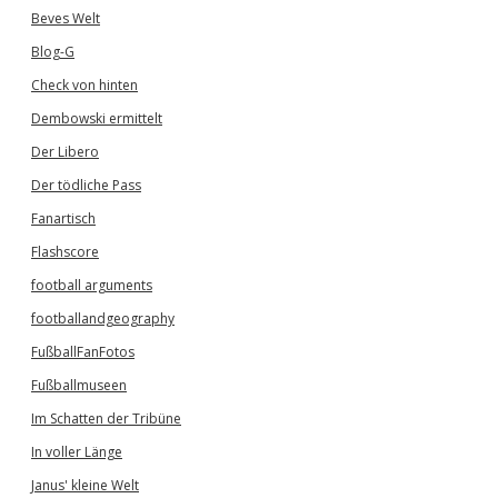
Beves Welt
Blog-G
Check von hinten
Dembowski ermittelt
Der Libero
Der tödliche Pass
Fanartisch
Flashscore
football arguments
footballandgeography
FußballFanFotos
Fußballmuseen
Im Schatten der Tribüne
In voller Länge
Janus' kleine Welt