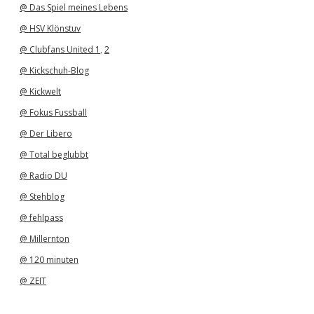
@ Das Spiel meines Lebens
@ HSV Klönstuv
@ Clubfans United 1
,
2
@ Kickschuh-Blog
@ Kickwelt
@ Fokus Fussball
@ Der Libero
@ Total beglubbt
@ Radio DU
@ Stehblog
@ fehlpass
@ Millernton
@ 120 minuten
@ ZEIT