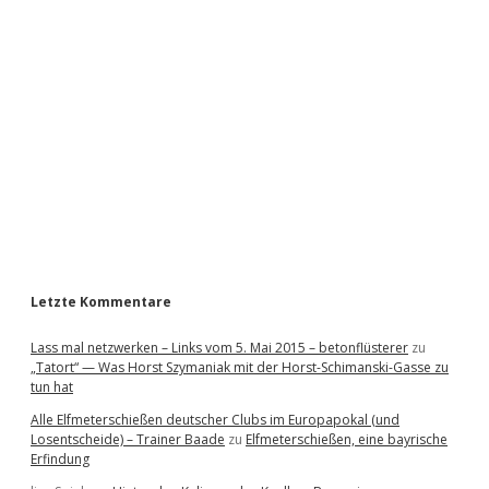
i
d
e
b
a
r
Letzte Kommentare
Lass mal netzwerken – Links vom 5. Mai 2015 – betonflüsterer
zu
„Tatort“ — Was Horst Szymaniak mit der Horst-Schimanski-Gasse zu
tun hat
Alle Elfmeterschießen deutscher Clubs im Europapokal (und
Losentscheide) – Trainer Baade
zu
Elfmeterschießen, eine bayrische
Erfindung