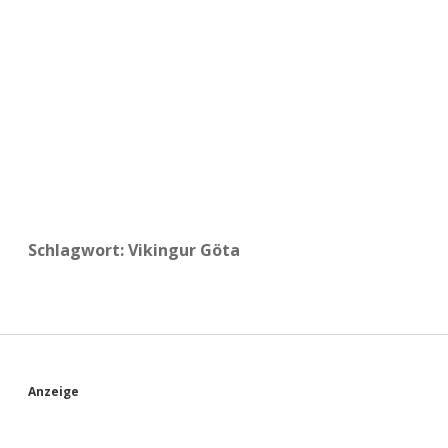
a
d
e
Schlagwort:
Vikingur Göta
S
Anzeige