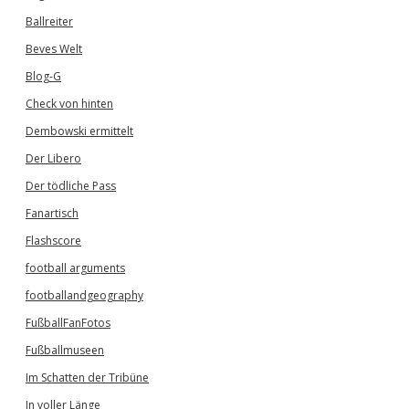
Ballreiter
Beves Welt
Blog-G
Check von hinten
Dembowski ermittelt
Der Libero
Der tödliche Pass
Fanartisch
Flashscore
football arguments
footballandgeography
FußballFanFotos
Fußballmuseen
Im Schatten der Tribüne
In voller Länge