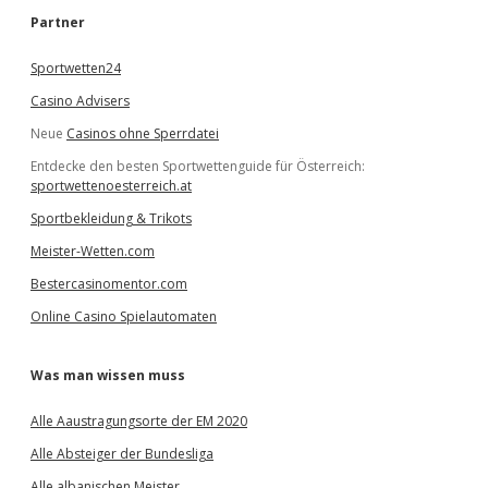
e
Partner
n
Sportwetten24
Casino Advisers
Neue
Casinos ohne Sperrdatei
Entdecke den besten Sportwettenguide für Österreich:
sportwettenoesterreich.at
Sportbekleidung & Trikots
Meister-Wetten.com
Bestercasinomentor.com
Online Casino Spielautomaten
Was man wissen muss
Alle Aaustragungsorte der EM 2020
Alle Absteiger der Bundesliga
Alle albanischen Meister