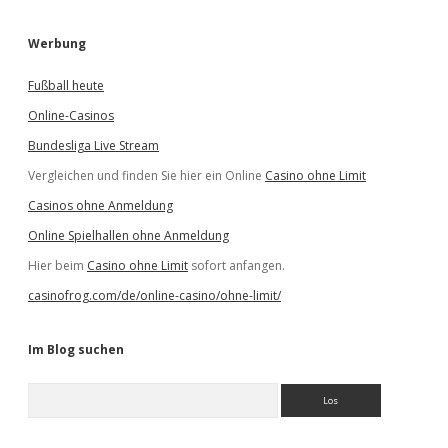
Werbung
Fußball heute
Online-Casinos
Bundesliga Live Stream
Vergleichen und finden Sie hier ein Online
Casino ohne Limit
Casinos ohne Anmeldung
Online Spielhallen ohne Anmeldung
Hier beim
Casino ohne Limit
sofort anfangen.
casinofrog.com/de/online-casino/ohne-limit/
Im Blog suchen
S
u
c
h