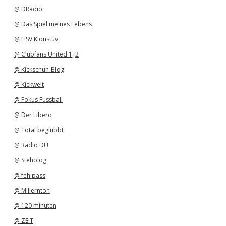
v
@ DRadio
@ Das Spiel meines Lebens
@ HSV Klönstuv
@ Clubfans United 1
,
2
@ Kickschuh-Blog
@ Kickwelt
@ Fokus Fussball
@ Der Libero
@ Total beglubbt
@ Radio DU
@ Stehblog
@ fehlpass
@ Millernton
@ 120 minuten
@ ZEIT