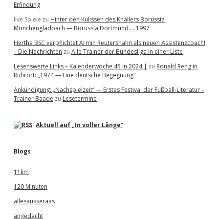
Erfindung
live Spiele
zu
Hinter den Kulissen des Knallers Borussia
Mönchengladbach — Borussia Dortmund … 1997
Hertha BSC verpflichtet Armin Reutershahn als neuen Assistenzcoach!
– Die Nachrichten
zu
Alle Trainer der Bundesliga in einer Liste
Lesenswerte Links – Kalenderwoche 45 in 2024 |
zu
Ronald Reng in
Ruhrort: „1974 — Eine deutsche Begegnung“
Ankündigung: „Nachspielzeit“ — Erstes Festival der Fußball-Literatur –
Trainer Baade
zu
Lesetermine
Aktuell auf „In voller Länge“
Blogs
11km
120 Minuten
allesausseraas
angedacht