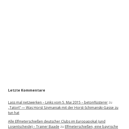
i
d
e
b
a
r
Letzte Kommentare
Lass mal netzwerken – Links vom 5. Mai 2015 – betonflüsterer
zu
„Tatort“ — Was Horst Szymaniak mit der Horst-Schimanski-Gasse zu
tun hat
Alle Elfmeterschießen deutscher Clubs im Europapokal (und
Losentscheide) – Trainer Baade
zu
Elfmeterschießen, eine bayrische