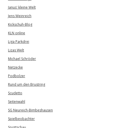
Janus' kleine Welt
Jens Weinreich
Kickschuh-Blog
KLN online
Liga Parkdrei
Lizas Welt
Michael Schröder
Netzecke
Podbolzer
Rund um den Brustring
Scudetto
Seitenwahl
SG Neureich-Bimbeshausen
Spielbeobachter
Spottschau