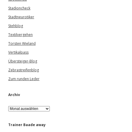
Stadioncheck
Stadtneurotiker
Stehblog
Textilvergehen
Torsten Wieland
Vertikalpass
Übersteiger-Blog
Zebrastreifenblog
Zum runden Leder
Archiv
A
r
c
h
Trainer Baade away
i