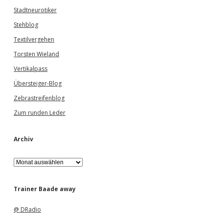
Stadtneurotiker
Stehblog
Textilvergehen
Torsten Wieland
Vertikalpass
Übersteiger-Blog
Zebrastreifenblog
Zum runden Leder
Archiv
A
r
c
h
Trainer Baade away
i
v
@ DRadio