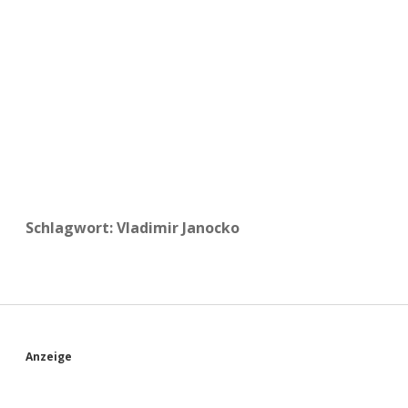
a
d
e
Schlagwort:
Vladimir Janocko
S
Anzeige