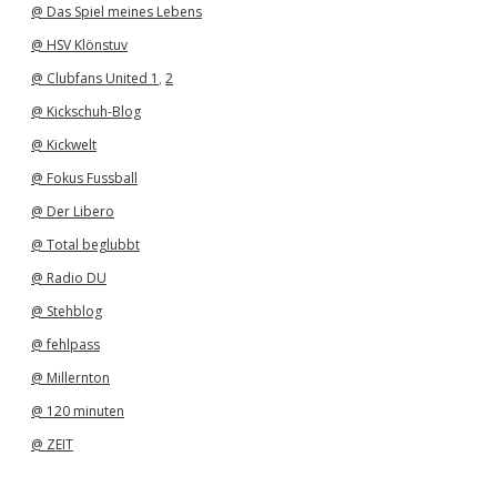
@ Das Spiel meines Lebens
@ HSV Klönstuv
@ Clubfans United 1
,
2
@ Kickschuh-Blog
@ Kickwelt
@ Fokus Fussball
@ Der Libero
@ Total beglubbt
@ Radio DU
@ Stehblog
@ fehlpass
@ Millernton
@ 120 minuten
@ ZEIT