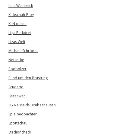
Jens Weinreich
Kickschuh-Blog
KLN online
Liga Parkdrei
Lizas Welt
Michael Schröder
Netzecke
Podbolzer
Rund um den Brustring
Scudetto
Seitenwahl
SG Neureich-Bimbeshausen
Spielbeobachter
Spottschau
Stadioncheck