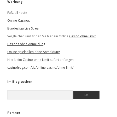
Werbung
Fußball heute
Online-Casinos
Bundesliga Live Stream
Vergleichen und finden Sie hier ein Online
Casino ohne Limit
Casinos ohne Anmeldung
Online Spielhallen ohne Anmeldung
Hier beim
Casino ohne Limit
sofort anfangen.
casinofrog.com/de/online-casino/ohne-limit/
Im Blog suchen
S
u
c
h
e
Partner
n