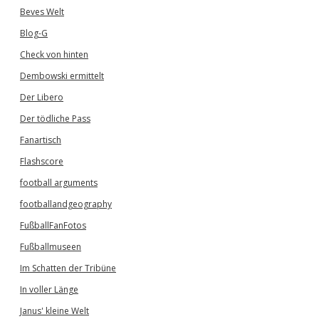
Beves Welt
Blog-G
Check von hinten
Dembowski ermittelt
Der Libero
Der tödliche Pass
Fanartisch
Flashscore
football arguments
footballandgeography
FußballFanFotos
Fußballmuseen
Im Schatten der Tribüne
In voller Länge
Janus' kleine Welt