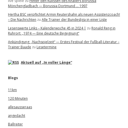
live Spiele
zu
Hinter den Kulissen des Knallers Borussia
Mönchengladbach — Borussia Dortmund … 1997
Hertha BSC verpflichtet Armin Reutershahn als neuen Assistenzcoach!
– Die Nachrichten
zu
Alle Trainer der Bundesliga in einer Liste
Lesenswerte Links – Kalenderwoche 45 in 2024 |
zu
Ronald Reng in
Ruhrort: „1974 — Eine deutsche Begegnung“
Ankündigung: „Nachspielzeit“ — Erstes Festival der Fußball-Literatur –
Trainer Baade
zu
Lesetermine
Aktuell auf „In voller Länge“
Blogs
11km
120 Minuten
allesausseraas
angedacht
Ballreiter