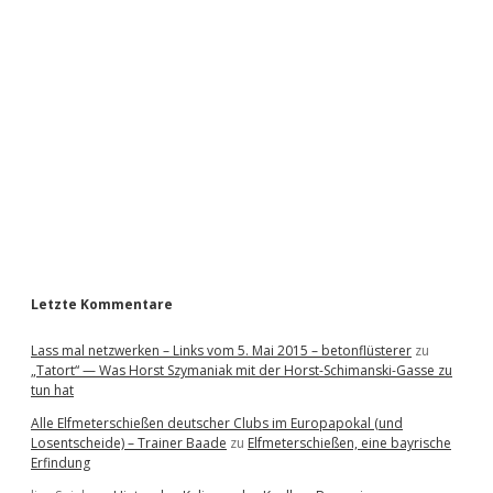
i
d
e
b
a
r
Letzte Kommentare
Lass mal netzwerken – Links vom 5. Mai 2015 – betonflüsterer
zu
„Tatort“ — Was Horst Szymaniak mit der Horst-Schimanski-Gasse zu
tun hat
Alle Elfmeterschießen deutscher Clubs im Europapokal (und
Losentscheide) – Trainer Baade
zu
Elfmeterschießen, eine bayrische
Erfindung