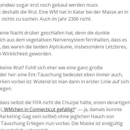
irgendwo sogar erst noch gebaut werden muss.
 deshalb die Wut. Eine WM hat in Katar bei der Masse an in
ichts zu suchen. Auch im Jahr 2306 nicht.
eine Nacht drüber geschlafen hat, denn die dunkle
ich aus dem vegetativen Nervensystem fernhalten, dass es
, das waren die beiden Alpträume, insbesondere Letzteres,
m Wirklichkeit geworden.
keine Wut? Fühlt sich eher wie eine ganz große
er her: eine Ent-Täuschung bedeutet eben immer auch,
en vorbei ist. Wütend ist man dann in erster Linie auf sich
iegen.
ss selbst die FIFA nicht die Chuzpe hätte, einen derartige
(„
WMchen in Connecticut gefällig?
“ — ja, damals konnte
Marketing-Gag sein sollte!) ohne jeglichen Hauch von
r Täuschung Erliegen nun vorbei. Die Maske ist endgültig