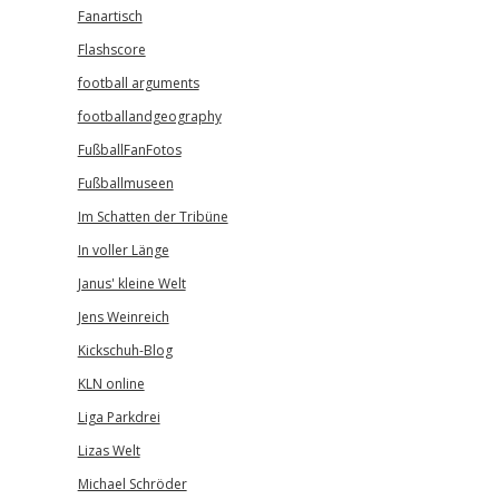
Fanartisch
Flashscore
football arguments
footballandgeography
FußballFanFotos
Fußballmuseen
Im Schatten der Tribüne
In voller Länge
Janus' kleine Welt
Jens Weinreich
Kickschuh-Blog
KLN online
Liga Parkdrei
Lizas Welt
Michael Schröder