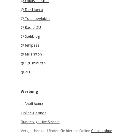
@ Fokus Fussball
@ Der Libero
@ Total beglubbt
@ Radio DU
@ Stehblog
@ fehlpass
@ Millernton
@ 120 minuten
@ ZEIT
Werbung
Fußball heute
Online-Casinos
Bundesliga Live Stream
Vergleichen und finden Sie hier ein Online
Casino ohne