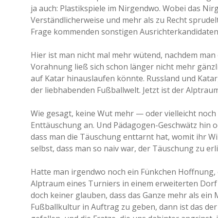
ja auch: Plastikspiele im Nirgendwo. Wobei das N
Verständlicherweise und mehr als zu Recht sprudelt
Frage kommenden sonstigen Ausrichterkandidaten n
Hier ist man nicht mal mehr wütend, nachdem man 
Vorahnung ließ sich schon länger nicht mehr gänzl
auf Katar hinauslaufen könnte. Russland und Katar
der liebhabenden Fußballwelt. Jetzt ist der Alptrau
Wie gesagt, keine Wut mehr — oder vielleicht noch 
Enttäuschung an. Und Pädagogen-Geschwätz hin od
dass man die Täuschung enttarnt hat, womit ihr Wirk
selbst, dass man so naiv war, der Täuschung zu erl
Hatte man irgendwo noch ein Fünkchen Hoffnung, da
Alptraum eines Turniers in einem erweiterten Dorf 
doch keiner glauben, dass das Ganze mehr als ein 
Fußballkultur in Auftrag zu geben, dann ist das de