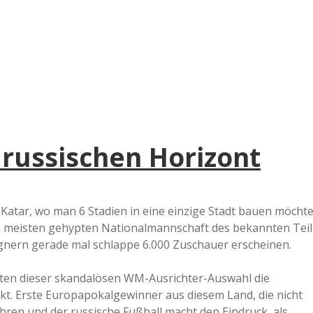
e
r
B
a
russischen Horizont
a
d
Katar, wo man 6 Stadien in eine einzige Stadt bauen möchte
m meisten gehypten Nationalmannschaft des bekannten Teil
e
egnern gerade mal schlappe 6.000 Zuschauer erscheinen.
atten dieser skandalösen WM-Ausrichter-Auswahl die
rkt. Erste Europapokalgewinner aus diesem Land, die nicht
ahren und der russische Fußball macht den Eindruck, als