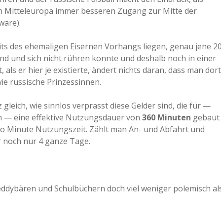
in Mitteleuropa immer besseren Zugang zur Mitte der
wäre).
its des ehemaligen Eisernen Vorhangs liegen, genau jene 2
nd und sich nicht rühren konnte und deshalb noch in einer
 als er hier je existierte, ändert nichts daran, dass man dort
ie russische Prinzessinnen.
eich, wie sinnlos verprasst diese Gelder sind, die für —
n — eine effektive Nutzungsdauer von
360 Minuten
gebaut
ro Minute Nutzungszeit. Zählt man An- und Abfahrt und
r noch nur 4 ganze Tage.
Teddybären und Schulbüchern doch viel weniger polemisch al