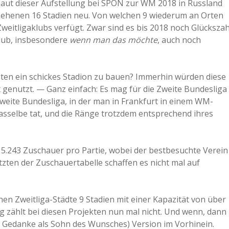
 laut dieser Aufstellung bei SPON zur WM 2018 in Russland
esehenen 16 Stadien neu. Von welchen 9 wiederum an Orten
weitligaklubs verfügt. Zwar sind es bis 2018 noch Glückszah
Klub, insbesondere
wenn man das möchte
, auch noch
sten ein schickes Stadion zu bauen? Immerhin würden diese
 genutzt. — Ganz einfach: Es mag für die Zweite Bundesliga
 Zweite Bundesliga, in der man in Frankfurt in einem WM-
dasselbe tat, und die Ränge trotzdem entsprechend ihres
 5.243 Zuschauer pro Partie, wobei der bestbesuchte Verein
tzten der Zuschauertabelle schaffen es nicht mal auf
hen Zweitliga-Städte 9 Stadien mit einer Kapazität von über
 zählt bei diesen Projekten nun mal nicht. Und wenn, dann
r Gedanke als Sohn des Wunsches) Version im Vorhinein.