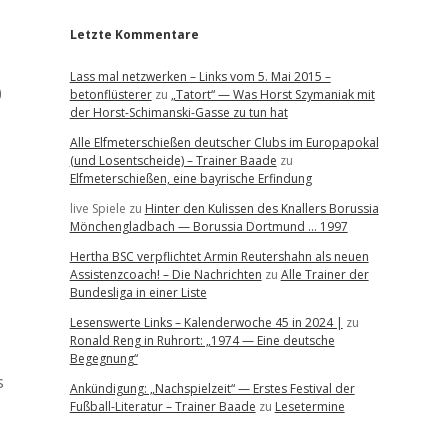
Letzte Kommentare
Lass mal netzwerken – Links vom 5. Mai 2015 –
0
betonflüsterer
zu
„Tatort“ — Was Horst Szymaniak mit
der Horst-Schimanski-Gasse zu tun hat
Alle Elfmeterschießen deutscher Clubs im Europapokal
(und Losentscheide) – Trainer Baade
zu
Elfmeterschießen, eine bayrische Erfindung
live Spiele
zu
Hinter den Kulissen des Knallers Borussia
Mönchengladbach — Borussia Dortmund … 1997
Hertha BSC verpflichtet Armin Reutershahn als neuen
Assistenzcoach! – Die Nachrichten
zu
Alle Trainer der
Bundesliga in einer Liste
Lesenswerte Links – Kalenderwoche 45 in 2024 |
zu
Ronald Reng in Ruhrort: „1974 — Eine deutsche
Begegnung“
s
Ankündigung: „Nachspielzeit“ — Erstes Festival der
Fußball-Literatur – Trainer Baade
zu
Lesetermine