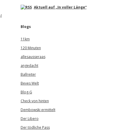
Aktuell auf „In voller Länge“
l
Blogs
11km
120 Minuten
allesausseraas
angedacht
Ballreiter
Beves Welt
Blog-G
Check von hinten
Dembowski ermittelt
Der Libero
Der tödliche Pass