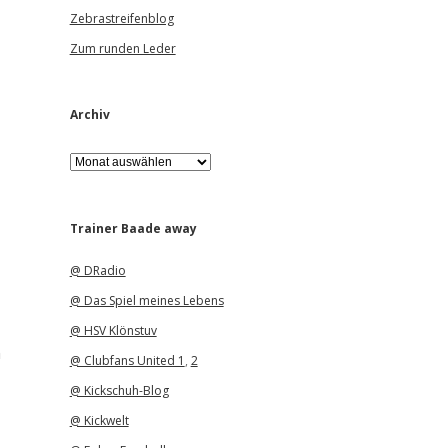
Zebrastreifenblog
Zum runden Leder
Archiv
A
r
c
h
i
Trainer Baade away
v
@ DRadio
@ Das Spiel meines Lebens
@ HSV Klönstuv
n
@ Clubfans United 1
,
2
@ Kickschuh-Blog
@ Kickwelt