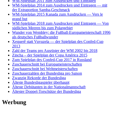
WM-Spielplan 2011 zum Ausdrucken und Eintragen
WM-Spielplan 2014 zum Ausdrucken und Eintragen — mit
der Extraportion Samba-Geschmack
WM-Spielplan 2015 Kanada zum Ausdrucken — Vers le
grand but
WM-Spielplan 2018 zum Ausdrucken und Eintragen — Von
südlichen Meeren bis zum Polargebiet
Wunder von Wembley: die Fußball-Europameisterschaft 1996
als deutsches Fußballwunder
Xequerê statt Vuvuzela — der Spielplan des Confed-Cup
2013
Zahl der Teams pro Ausrüster der WM 2002 bis 2018
Zincha – der Spielplan der Copa América 2015
Zum Spielplan des Confed-Cup 2017 in Russland
Zuschauerschnitt bei Europameisterschaften
Zuschauerschnitt bei Weltmeisterschaften
Zuschauerzahlen der Bundesliga pro Saison
Zwanzig Rekorde der Bundesliga
Älteste Bundesligaspieler überhaupt
Älteste Debütanten in der Nationalmannschaft
Ältester Doppel-Torschütze der Bundesliga
Werbung