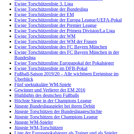
Ewige Torschützenliste 3. Liga
Ewige Torschützenliste der Bundesliga
Ewige Torschützenliste der EM
Ewige Torschützenliste der Europa League/UEFA-Pokal
Ewige Torschützenliste der Premier League
Ewige Torschützenliste der Primera Division/La Liga
Ewige Torschützenliste der WM
Ewige Torschützenliste der WM der Frauen
Ewige Torschützenliste des FC Bayern München
Ewige Torschützenliste des FC Bayern München in der
Bundesliga
Ewige Torschützenliste Europapokal der Pokalsieger
Ewige Torschützenliste im DFB-Pokal
Fußball-Saison 2019/20 – Alle wichtigen Ereignisse im
Überblick
Fünf spektakuläre WM-Spiele
Gewinner und Verlierer der EM 2016
Highlights des deutschen Fußballs
Höchste Siege in der Champions League
Jüngste Bundesligaspieler bei ihrem Debüt
Jüngste Torschützen der Bundesligageschichte
Jüngste Torschützen der Champions League
Jüngste WM-Spieler
Jüngste WM-Torschützen
Liste der Europapokalsieger als Trainer und als Spieler