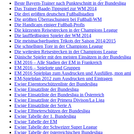
Beste Bayern-Trainer nach Punkteschnitt in der Bundesliga
Das Trainer-Baade-Tippspiel zur WM 2014
Die drei größten deutschen Fußballstadien
Die größten Überraschungen bei Fußball-WM
Die Handicaps einiger Fußball-Profis
Die kürzesten Reisestrecken in der Champions League
Die lauffleißigsten Spieler der WM 2014
Die meistnachgefragten Trikots der Saison 2014/2015
Die schnellsten Tore in der Champions League
Die weitesten Reisestrecken in der Champions League
Dänische Spieler mit den meisten Einsätzen in der Bundesliga
EM 2016 – Alle Stadien der EM in Frankreich
EM 2016 – Spielorte und Gruppen
EM 2016 Spielplan zum Ausdrucken und Ausfüllen, mon ami
EM-Spielplan 2012 zum Ausdrucken und Eintragen
Ewige Eigentorschützenliste der Bundesliga
Ewige Einsatzliste der Bundesliga
Ewige Einsatzliste der Bundesliga in Österreich
Ewige Einsatzliste der Primera Divison/La Liga
Ewige Einsatzliste der Serie A
Ewige Elfmeterschützen der Bundesliga
Ewige Tabelle der 1. Bundesliga
Ewige Tabelle der EM
Ewige Tabelle der Schweizer Super League
Ewige Tabelle der österreichischen Bundesliga