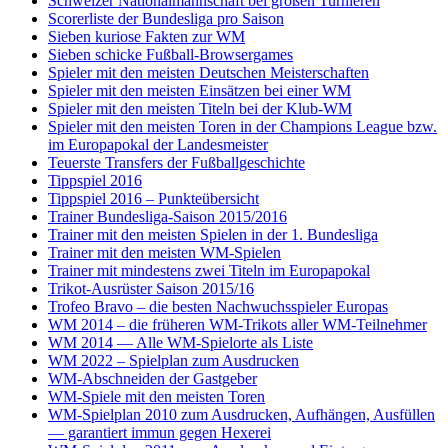
Schweizer Nationalmannschaft bei großen Turnieren
Scorerliste der Bundesliga pro Saison
Sieben kuriose Fakten zur WM
Sieben schicke Fußball-Browsergames
Spieler mit den meisten Deutschen Meisterschaften
Spieler mit den meisten Einsätzen bei einer WM
Spieler mit den meisten Titeln bei der Klub-WM
Spieler mit den meisten Toren in der Champions League bzw.
im Europapokal der Landesmeister
Teuerste Transfers der Fußballgeschichte
Tippspiel 2016
Tippspiel 2016 – Punkteübersicht
Trainer Bundesliga-Saison 2015/2016
Trainer mit den meisten Spielen in der 1. Bundesliga
Trainer mit den meisten WM-Spielen
Trainer mit mindestens zwei Titeln im Europapokal
Trikot-Ausrüster Saison 2015/16
Trofeo Bravo – die besten Nachwuchsspieler Europas
WM 2014 – die früheren WM-Trikots aller WM-Teilnehmer
WM 2014 — Alle WM-Spielorte als Liste
WM 2022 – Spielplan zum Ausdrucken
WM-Abschneiden der Gastgeber
WM-Spiele mit den meisten Toren
WM-Spielplan 2010 zum Ausdrucken, Aufhängen, Ausfüllen
— garantiert immun gegen Hexerei