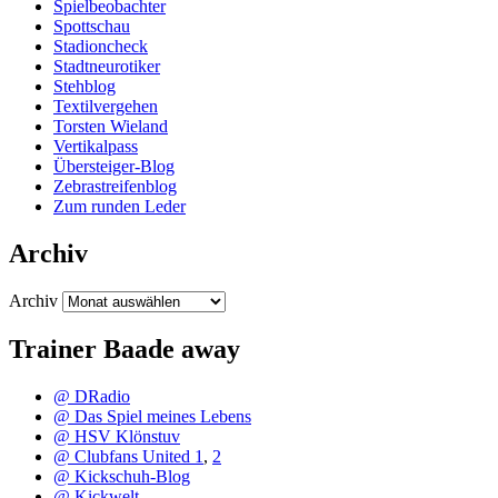
Spielbeobachter
Spottschau
Stadioncheck
Stadtneurotiker
Stehblog
Textilvergehen
Torsten Wieland
Vertikalpass
Übersteiger-Blog
Zebrastreifenblog
Zum runden Leder
Archiv
Archiv
Trainer Baade away
@ DRadio
@ Das Spiel meines Lebens
@ HSV Klönstuv
@ Clubfans United 1
,
2
@ Kickschuh-Blog
@ Kickwelt