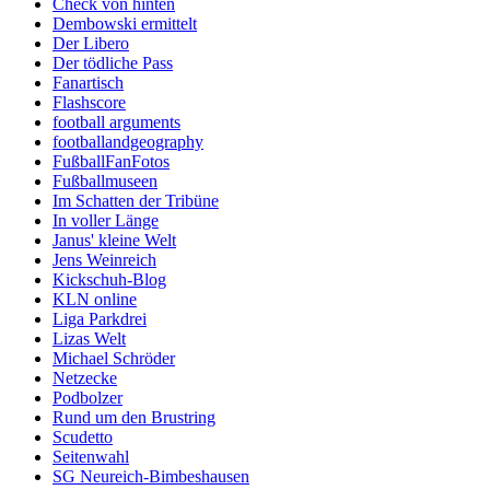
Check von hinten
Dembowski ermittelt
Der Libero
Der tödliche Pass
Fanartisch
Flashscore
football arguments
footballandgeography
FußballFanFotos
Fußballmuseen
Im Schatten der Tribüne
In voller Länge
Janus' kleine Welt
Jens Weinreich
Kickschuh-Blog
KLN online
Liga Parkdrei
Lizas Welt
Michael Schröder
Netzecke
Podbolzer
Rund um den Brustring
Scudetto
Seitenwahl
SG Neureich-Bimbeshausen