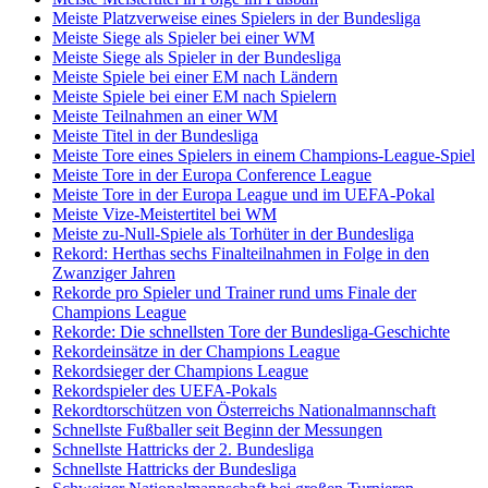
Meiste Platzverweise eines Spielers in der Bundesliga
Meiste Siege als Spieler bei einer WM
Meiste Siege als Spieler in der Bundesliga
Meiste Spiele bei einer EM nach Ländern
Meiste Spiele bei einer EM nach Spielern
Meiste Teilnahmen an einer WM
Meiste Titel in der Bundesliga
Meiste Tore eines Spielers in einem Champions-League-Spiel
Meiste Tore in der Europa Conference League
Meiste Tore in der Europa League und im UEFA-Pokal
Meiste Vize-Meistertitel bei WM
Meiste zu-Null-Spiele als Torhüter in der Bundesliga
Rekord: Herthas sechs Finalteilnahmen in Folge in den
Zwanziger Jahren
Rekorde pro Spieler und Trainer rund ums Finale der
Champions League
Rekorde: Die schnellsten Tore der Bundesliga-Geschichte
Rekordeinsätze in der Champions League
Rekordsieger der Champions League
Rekordspieler des UEFA-Pokals
Rekordtorschützen von Österreichs Nationalmannschaft
Schnellste Fußballer seit Beginn der Messungen
Schnellste Hattricks der 2. Bundesliga
Schnellste Hattricks der Bundesliga