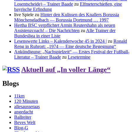
Losentscheide) – Trainer Baade
zu
Elfmeterschießen, eine
bayrische Erfindung
live Spiele
zu
Hinter den Kulissen des Knallers Borussia
Mönchengladbach — Borussia Dortmund … 1997
Hertha BSC verpflichtet Armin Reutershahn als neuen
Assistenzcoach! – Die Nachrichten
zu
Alle Trainer der
Bundesliga in einer Liste
Lesenswerte Links – Kalenderwoche 45 in 2024 |
zu
Ronald
Reng in Ruhrort: „1974 — Eine deutsche Begegnung“
Ankündigung: „Nachspielzeit“ — Erstes Festival der Fußball-
Literatur – Trainer Baade
zu
Lesetermine
Aktuell auf „In voller Länge“
Blogs
11km
120 Minuten
allesausseraas
angedacht
Ballreiter
Beves Welt
Blog-G