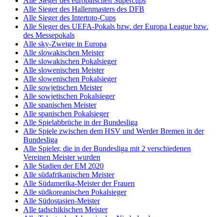
Alle Sieger des europäischen Supercups
Alle Sieger des Hallenmasters des DFB
Alle Sieger des Intertoto-Cups
Alle Sieger des UEFA-Pokals bzw. der Europa League bzw.
des Messepokals
Alle sky-Zweige in Europa
Alle slowakischen Meister
Alle slowakischen Pokalsieger
Alle slowenischen Meister
Alle slowenischen Pokalsieger
Alle sowjetischen Meister
Alle sowjetischen Pokalsieger
Alle spanischen Meister
Alle spanischen Pokalsieger
Alle Spielabbrüche in der Bundesliga
Alle Spiele zwischen dem HSV und Werder Bremen in der
Bundesliga
Alle Spieler, die in der Bundesliga mit 2 verschiedenen
Vereinen Meister wurden
Alle Stadien der EM 2020
Alle südafrikanischen Meister
Alle Südamerika-Meister der Frauen
Alle südkoreanischen Pokalsieger
Alle Südostasien-Meister
Alle tadschikischen Meister