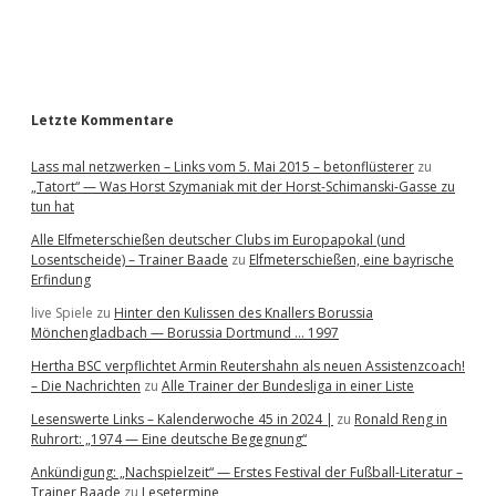
a
r
Letzte Kommentare
Lass mal netzwerken – Links vom 5. Mai 2015 – betonflüsterer
zu
„Tatort“ — Was Horst Szymaniak mit der Horst-Schimanski-Gasse zu
tun hat
Alle Elfmeterschießen deutscher Clubs im Europapokal (und
Losentscheide) – Trainer Baade
zu
Elfmeterschießen, eine bayrische
Erfindung
live Spiele
zu
Hinter den Kulissen des Knallers Borussia
Mönchengladbach — Borussia Dortmund … 1997
Hertha BSC verpflichtet Armin Reutershahn als neuen Assistenzcoach!
– Die Nachrichten
zu
Alle Trainer der Bundesliga in einer Liste
Lesenswerte Links – Kalenderwoche 45 in 2024 |
zu
Ronald Reng in
Ruhrort: „1974 — Eine deutsche Begegnung“
Ankündigung: „Nachspielzeit“ — Erstes Festival der Fußball-Literatur –
Trainer Baade
zu
Lesetermine