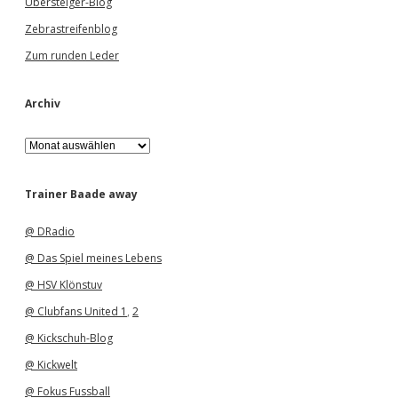
Übersteiger-Blog
Zebrastreifenblog
Zum runden Leder
Archiv
A
r
c
h
Trainer Baade away
i
v
@ DRadio
@ Das Spiel meines Lebens
@ HSV Klönstuv
@ Clubfans United 1
,
2
@ Kickschuh-Blog
@ Kickwelt
@ Fokus Fussball