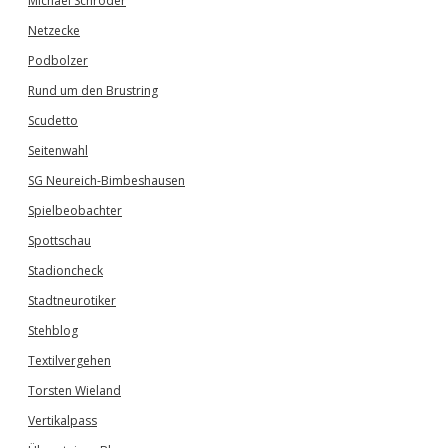
Michael Schröder
Netzecke
Podbolzer
Rund um den Brustring
Scudetto
Seitenwahl
SG Neureich-Bimbeshausen
Spielbeobachter
Spottschau
Stadioncheck
Stadtneurotiker
Stehblog
Textilvergehen
Torsten Wieland
Vertikalpass