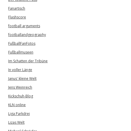
Fanartisch
Flashscore
football arguments
footballandgeography
FußballFanFotos
Fußballmuseen
Im Schatten der Tribüne
In voller Länge
Janus' kleine Welt
Jens Weinreich
Kickschuh-Blog
KLN online
Liga Parkdrei
Lizas Welt