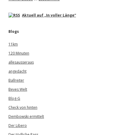
Aktuell auf „In voller Länge“
Blogs
11km
120 Minuten
allesausseraas
angedacht
Ballreiter
Beves Welt
Blog-G
Check von hinten
Dembowski ermittelt
Der Libero
Der tödliche Pass