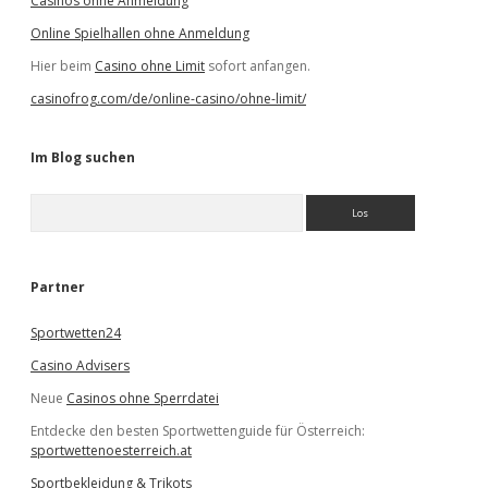
Casinos ohne Anmeldung
Online Spielhallen ohne Anmeldung
Hier beim
Casino ohne Limit
sofort anfangen.
casinofrog.com/de/online-casino/ohne-limit/
Im Blog suchen
S
u
c
h
e
Partner
n
Sportwetten24
Casino Advisers
Neue
Casinos ohne Sperrdatei
Entdecke den besten Sportwettenguide für Österreich:
sportwettenoesterreich.at
Sportbekleidung & Trikots