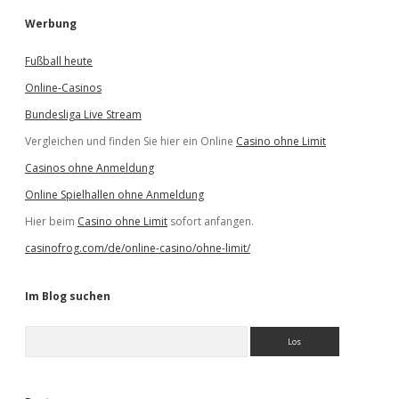
Werbung
Fußball heute
Online-Casinos
Bundesliga Live Stream
Vergleichen und finden Sie hier ein Online
Casino ohne Limit
Casinos ohne Anmeldung
Online Spielhallen ohne Anmeldung
Hier beim
Casino ohne Limit
sofort anfangen.
casinofrog.com/de/online-casino/ohne-limit/
Im Blog suchen
S
u
c
h
e