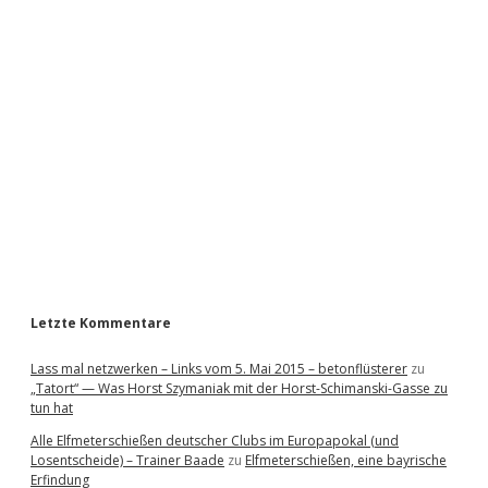
i
d
e
b
a
r
Letzte Kommentare
Lass mal netzwerken – Links vom 5. Mai 2015 – betonflüsterer
zu
„Tatort“ — Was Horst Szymaniak mit der Horst-Schimanski-Gasse zu
tun hat
Alle Elfmeterschießen deutscher Clubs im Europapokal (und
Losentscheide) – Trainer Baade
zu
Elfmeterschießen, eine bayrische
Erfindung