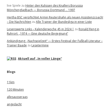
live Spiele
zu
Hinter den Kulissen des Knallers Borussia
Mönchengladbach — Borussia Dortmund … 1997
Hertha BSC verpflichtet Armin Reutershahn als neuen Assistenzcoach!
– Die Nachrichten
zu
Alle Trainer der Bundesliga in einer Liste
Lesenswerte Links – Kalenderwoche 45 in 2024 |
zu
Ronald Reng in
Ruhrort: „1974 — Eine deutsche Begegnung“
Ankündigung: „Nachspielzeit“ — Erstes Festival der Fußball-Literatur –
Trainer Baade
zu
Lesetermine
Aktuell auf „In voller Länge“
Blogs
11km
120 Minuten
allesausseraas
angedacht