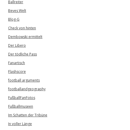
Ballreiter
Beves Welt
Blog-G
Check von hinten
Dembowski ermittelt
Der Libero
Der tödliche Pass
Fanartisch
Flashscore
football arguments
footballandgeography
FußballFanFotos
Fußballmuseen
Im Schatten der Tribüne
In voller Länge