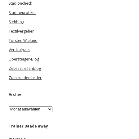
Stadioncheck
Stadtneurotiker
Stehblog
Textilvergehen
Torsten Wieland
Vertikalpass
Übersteiger-Blog
Zebrastreifenblog
Zum runden Leder
Archiv
A
r
c
h
Trainer Baade away
i
v