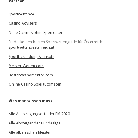
Partner
n
Sportwetten24
Casino Advisers
Neue
Casinos ohne Sperrdatei
Entdecke den besten Sportwettenguide für Österreich:
sportwettenoesterreich.at
Sportbekleidung & Trikots
Meister-Wetten.com
Bestercasinomentor.com
Online Casino Spielautomaten
Was man wissen muss
Alle Aaustragungsorte der EM 2020
Alle Absteiger der Bundesliga
Alle albanischen Meister