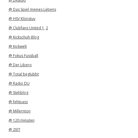
@ DRadio
@ Das Spiel meines Lebens
@ HSV Klönstuv
@ Clubfans United 1
,
2
@ Kickschuh-Blog
@ Kickwelt
@ Fokus Fussball
@ Der Libero
@ Total beglubbt
@ Radio DU
@ Stehblog
@ fehlpass
@ Millernton
@ 120 minuten
@ ZEIT