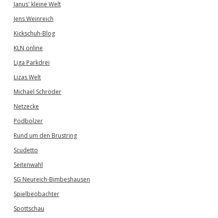
Janus' kleine Welt
Jens Weinreich
Kickschuh-Blog
KLN online
Liga Parkdrei
Lizas Welt
Michael Schröder
Netzecke
Podbolzer
Rund um den Brustring
Scudetto
Seitenwahl
SG Neureich-Bimbeshausen
Spielbeobachter
Spottschau