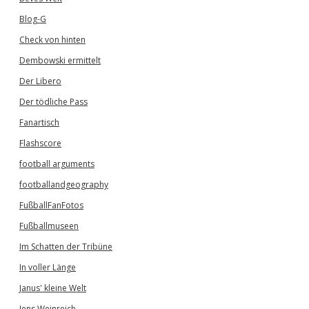
Blog-G
Check von hinten
Dembowski ermittelt
Der Libero
Der tödliche Pass
Fanartisch
Flashscore
football arguments
footballandgeography
FußballFanFotos
Fußballmuseen
Im Schatten der Tribüne
In voller Länge
Janus' kleine Welt
Jens Weinreich