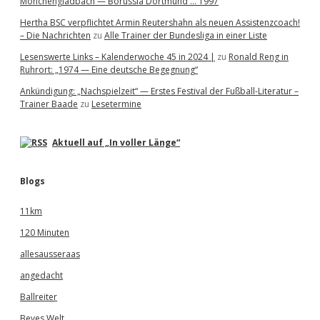
Mönchengladbach — Borussia Dortmund … 1997
Hertha BSC verpflichtet Armin Reutershahn als neuen Assistenzcoach!
– Die Nachrichten
zu
Alle Trainer der Bundesliga in einer Liste
Lesenswerte Links – Kalenderwoche 45 in 2024 |
zu
Ronald Reng in
Ruhrort: „1974 — Eine deutsche Begegnung“
Ankündigung: „Nachspielzeit“ — Erstes Festival der Fußball-Literatur –
Trainer Baade
zu
Lesetermine
Aktuell auf „In voller Länge“
Blogs
11km
120 Minuten
allesausseraas
angedacht
Ballreiter
Beves Welt