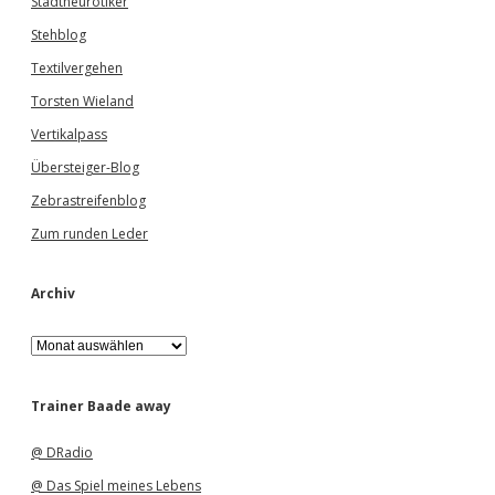
Stadtneurotiker
Stehblog
Textilvergehen
Torsten Wieland
Vertikalpass
Übersteiger-Blog
Zebrastreifenblog
Zum runden Leder
Archiv
A
r
c
h
Trainer Baade away
i
v
@ DRadio
@ Das Spiel meines Lebens