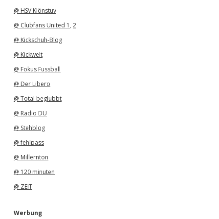
@ HSV Klönstuv
@ Clubfans United 1
,
2
@ Kickschuh-Blog
@ Kickwelt
@ Fokus Fussball
@ Der Libero
@ Total beglubbt
@ Radio DU
@ Stehblog
@ fehlpass
@ Millernton
@ 120 minuten
@ ZEIT
Werbung