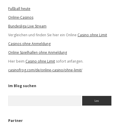
Fußball heute
Online-Casinos
Bundesliga Live Stream
Vergleichen und finden Sie hier ein Online
Casino ohne Limit
Casinos ohne Anmeldung
Online Spielhallen ohne Anmeldung
Hier beim
Casino ohne Limit
sofort anfangen.
casinofrog.com/de/online-casino/ohne-limit/
Im Blog suchen
S
u
c
h
e
Partner
n