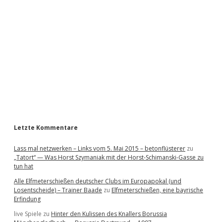
d
e
b
a
r
Letzte Kommentare
Lass mal netzwerken – Links vom 5. Mai 2015 – betonflüsterer
zu
„Tatort“ — Was Horst Szymaniak mit der Horst-Schimanski-Gasse zu
tun hat
Alle Elfmeterschießen deutscher Clubs im Europapokal (und
Losentscheide) – Trainer Baade
zu
Elfmeterschießen, eine bayrische
Erfindung
live Spiele
zu
Hinter den Kulissen des Knallers Borussia