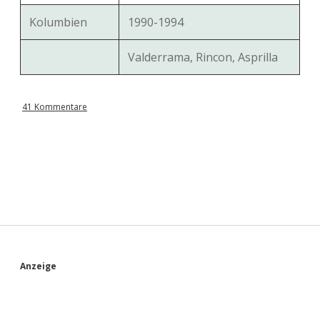
Kolumbien
1990-1994
Valderrama, Rincon, Asprilla
41 Kommentare
S
Anzeige
i