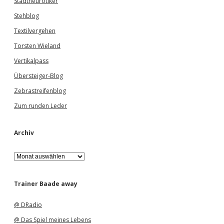
Stadtneurotiker
Stehblog
Textilvergehen
Torsten Wieland
Vertikalpass
Übersteiger-Blog
Zebrastreifenblog
Zum runden Leder
Archiv
A
r
c
h
Trainer Baade away
i
v
@ DRadio
@ Das Spiel meines Lebens