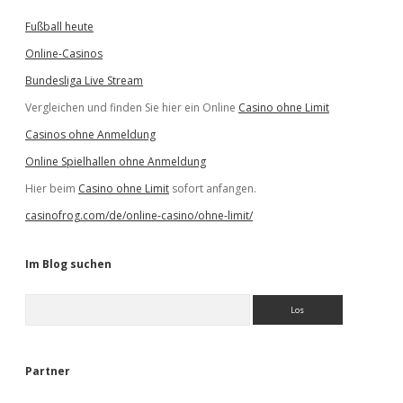
Fußball heute
Online-Casinos
Bundesliga Live Stream
Vergleichen und finden Sie hier ein Online
Casino ohne Limit
Casinos ohne Anmeldung
Online Spielhallen ohne Anmeldung
Hier beim
Casino ohne Limit
sofort anfangen.
casinofrog.com/de/online-casino/ohne-limit/
Im Blog suchen
S
u
c
h
e
Partner
n