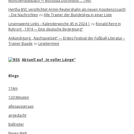
Mönchengladbach — Borussia Dortmund … 1997
Hertha BSC verpflichtet Armin Reutershahn als neuen Assistenzcoach!
– Die Nachrichten
zu
Alle Trainer der Bundesliga in einer Liste
Lesenswerte Links – Kalenderwoche 45 in 2024 |
zu
Ronald Reng in
Ruhrort: „1974 — Eine deutsche Begegnung“
Ankündigung: „Nachspielzeit“ — Erstes Festival der Fußball-Literatur –
Trainer Baade
zu
Lesetermine
Aktuell auf „In voller Länge“
Blogs
11km
120 Minuten
allesausseraas
angedacht
Ballreiter
Beves Welt