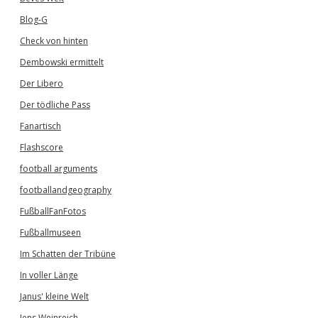
Blog-G
Check von hinten
Dembowski ermittelt
Der Libero
Der tödliche Pass
Fanartisch
Flashscore
football arguments
footballandgeography
FußballFanFotos
Fußballmuseen
Im Schatten der Tribüne
In voller Länge
Janus' kleine Welt
Jens Weinreich