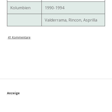
Kolumbien
1990-1994
Valderrama, Rincon, Asprilla
41 Kommentare
S
Anzeige
i