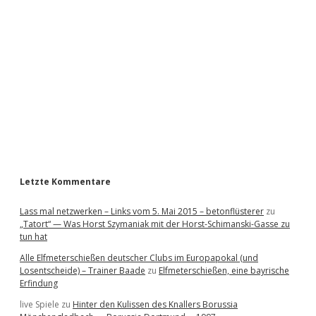
d
e
b
a
r
Letzte Kommentare
Lass mal netzwerken – Links vom 5. Mai 2015 – betonflüsterer
zu
„Tatort“ — Was Horst Szymaniak mit der Horst-Schimanski-Gasse zu
tun hat
Alle Elfmeterschießen deutscher Clubs im Europapokal (und
Losentscheide) – Trainer Baade
zu
Elfmeterschießen, eine bayrische
Erfindung
live Spiele
zu
Hinter den Kulissen des Knallers Borussia