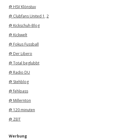
@ HSV Klönstuv
@ Clubfans United 1
,
2
@ Kickschuh-Blog
@ Kickwelt
@ Fokus Fussball
@ Der Libero
@ Total beglubbt
@ Radio DU
@ Stehblog
@ fehlpass
@ Millernton
@ 120 minuten
@ ZEIT
Werbung