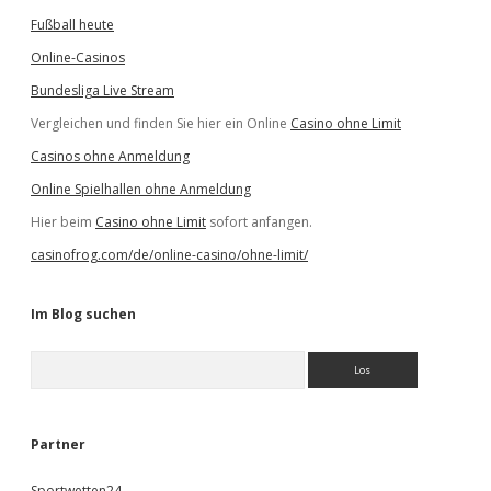
Fußball heute
Online-Casinos
Bundesliga Live Stream
Vergleichen und finden Sie hier ein Online
Casino ohne Limit
Casinos ohne Anmeldung
Online Spielhallen ohne Anmeldung
Hier beim
Casino ohne Limit
sofort anfangen.
casinofrog.com/de/online-casino/ohne-limit/
Im Blog suchen
S
u
c
h
e
Partner
n
Sportwetten24