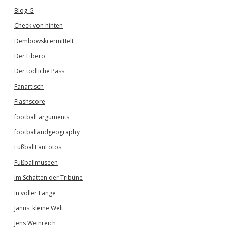
Blog-G
Check von hinten
Dembowski ermittelt
Der Libero
Der tödliche Pass
Fanartisch
Flashscore
football arguments
footballandgeography
FußballFanFotos
Fußballmuseen
Im Schatten der Tribüne
In voller Länge
Janus' kleine Welt
Jens Weinreich