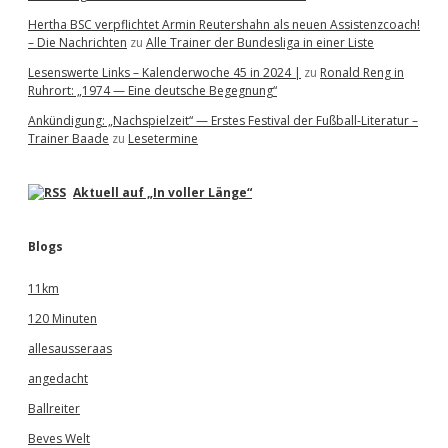
Hertha BSC verpflichtet Armin Reutershahn als neuen Assistenzcoach!
– Die Nachrichten
zu
Alle Trainer der Bundesliga in einer Liste
Lesenswerte Links – Kalenderwoche 45 in 2024 |
zu
Ronald Reng in
Ruhrort: „1974 — Eine deutsche Begegnung“
Ankündigung: „Nachspielzeit“ — Erstes Festival der Fußball-Literatur –
Trainer Baade
zu
Lesetermine
Aktuell auf „In voller Länge“
Blogs
11km
120 Minuten
allesausseraas
angedacht
Ballreiter
Beves Welt