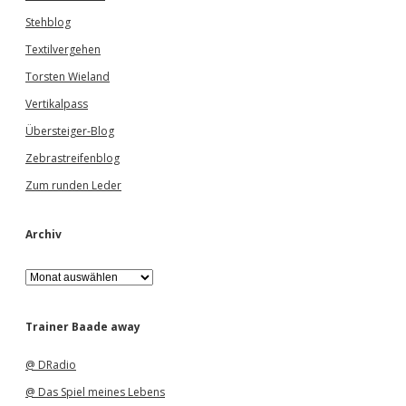
Stehblog
Textilvergehen
Torsten Wieland
Vertikalpass
Übersteiger-Blog
Zebrastreifenblog
Zum runden Leder
Archiv
A
r
c
h
Trainer Baade away
i
v
@ DRadio
@ Das Spiel meines Lebens