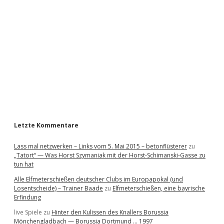
d
e
b
a
r
Letzte Kommentare
Lass mal netzwerken – Links vom 5. Mai 2015 – betonflüsterer
zu
„Tatort“ — Was Horst Szymaniak mit der Horst-Schimanski-Gasse zu
tun hat
Alle Elfmeterschießen deutscher Clubs im Europapokal (und
Losentscheide) – Trainer Baade
zu
Elfmeterschießen, eine bayrische
Erfindung
live Spiele
zu
Hinter den Kulissen des Knallers Borussia
Mönchengladbach — Borussia Dortmund … 1997