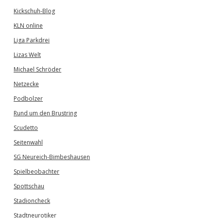
Kickschuh-Blog
KLN online
Liga Parkdrei
Lizas Welt
Michael Schröder
Netzecke
Podbolzer
Rund um den Brustring
Scudetto
Seitenwahl
SG Neureich-Bimbeshausen
Spielbeobachter
Spottschau
Stadioncheck
Stadtneurotiker