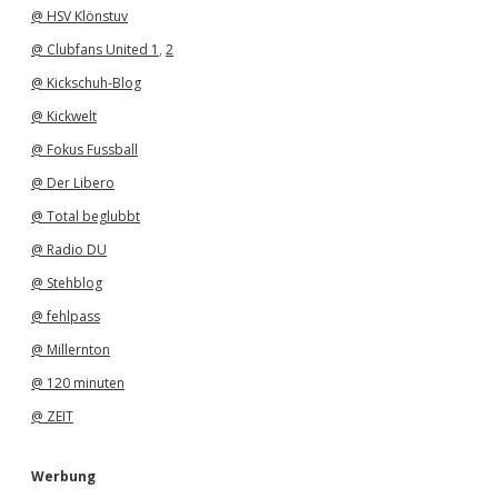
@ HSV Klönstuv
@ Clubfans United 1
,
2
@ Kickschuh-Blog
@ Kickwelt
@ Fokus Fussball
@ Der Libero
@ Total beglubbt
@ Radio DU
@ Stehblog
@ fehlpass
@ Millernton
@ 120 minuten
@ ZEIT
Werbung