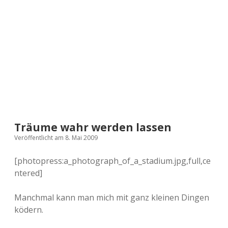
a
d
e
Träume wahr werden lassen
Veröffentlicht am 8. Mai 2009
[photopress:a_photograph_of_a_stadium.jpg,full,ce
ntered]
Manchmal kann man mich mit ganz kleinen Dingen
ködern.