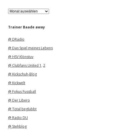
A
r
c
h
Trainer Baade away
i
v
@ DRadio
@ Das Spiel meines Lebens
@ HSV Klönstuv
@ Clubfans United 1
,
2
@ Kickschuh-Blog
@ Kickwelt
@ Fokus Fussball
@ Der Libero
@ Total beglubbt
@ Radio DU
@ Stehblog