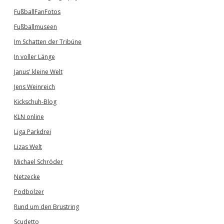
FußballFanFotos
Fußballmuseen
Im Schatten der Tribüne
In voller Länge
Janus' kleine Welt
Jens Weinreich
Kickschuh-Blog
KLN online
Liga Parkdrei
Lizas Welt
Michael Schröder
Netzecke
Podbolzer
Rund um den Brustring
Scudetto