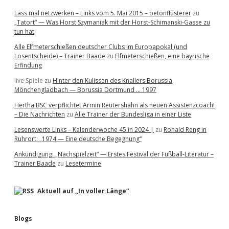
Lass mal netzwerken – Links vom 5. Mai 2015 – betonflüsterer
zu
„Tatort“ — Was Horst Szymaniak mit der Horst-Schimanski-Gasse zu
tun hat
Alle Elfmeterschießen deutscher Clubs im Europapokal (und
Losentscheide) – Trainer Baade
zu
Elfmeterschießen, eine bayrische
Erfindung
live Spiele
zu
Hinter den Kulissen des Knallers Borussia
Mönchengladbach — Borussia Dortmund … 1997
Hertha BSC verpflichtet Armin Reutershahn als neuen Assistenzcoach!
– Die Nachrichten
zu
Alle Trainer der Bundesliga in einer Liste
Lesenswerte Links – Kalenderwoche 45 in 2024 |
zu
Ronald Reng in
Ruhrort: „1974 — Eine deutsche Begegnung“
Ankündigung: „Nachspielzeit“ — Erstes Festival der Fußball-Literatur –
Trainer Baade
zu
Lesetermine
Aktuell auf „In voller Länge“
Blogs