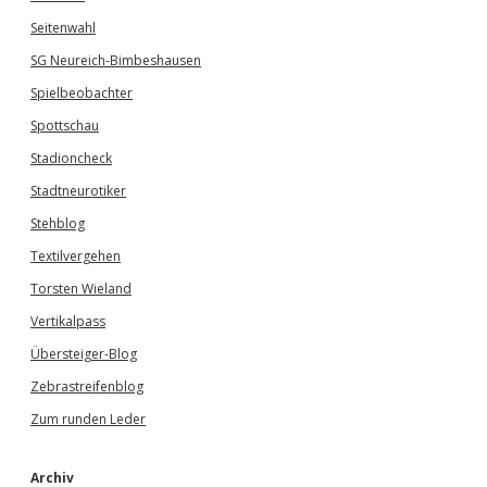
Seitenwahl
SG Neureich-Bimbeshausen
Spielbeobachter
Spottschau
Stadioncheck
Stadtneurotiker
Stehblog
Textilvergehen
Torsten Wieland
Vertikalpass
Übersteiger-Blog
Zebrastreifenblog
Zum runden Leder
Archiv