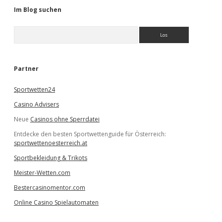
Im Blog suchen
S
u
c
h
e
Partner
n
Sportwetten24
Casino Advisers
Neue
Casinos ohne Sperrdatei
Entdecke den besten Sportwettenguide für Österreich:
sportwettenoesterreich.at
Sportbekleidung & Trikots
Meister-Wetten.com
Bestercasinomentor.com
Online Casino Spielautomaten