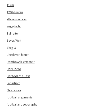
11km
120 Minuten
allesausseraas
angedacht
Ballreiter
Beves Welt
Blog-G
Check von hinten
Dembowski ermittelt
Der Libero
Der tödliche Pass
Fanartisch
Flashscore
football arguments
footballandgeography