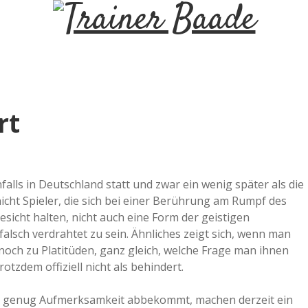
T
r
a
rt
i
n
lls in Deutschland statt und zwar ein wenig später als die
cht Spieler, die sich bei einer Berührung am Rumpf des
e
sicht halten, nicht auch eine Form der geistigen
lsch verdrahtet zu sein. Ähnliches zeigt sich, wenn man
r
 noch zu Platitüden, ganz gleich, welche Frage man ihnen
rotzdem offiziell nicht als behindert.
B
 genug Aufmerksamkeit abbekommt, machen derzeit ein