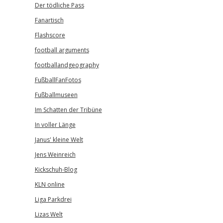
Der tödliche Pass
Fanartisch
Flashscore
football arguments
footballandgeography
FußballFanFotos
Fußballmuseen
Im Schatten der Tribüne
In voller Länge
Janus' kleine Welt
Jens Weinreich
Kickschuh-Blog
KLN online
Liga Parkdrei
Lizas Welt