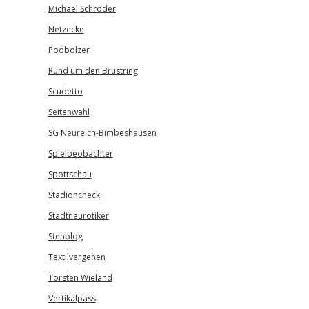
Michael Schröder
Netzecke
Podbolzer
Rund um den Brustring
Scudetto
Seitenwahl
SG Neureich-Bimbeshausen
Spielbeobachter
Spottschau
Stadioncheck
Stadtneurotiker
Stehblog
Textilvergehen
Torsten Wieland
Vertikalpass