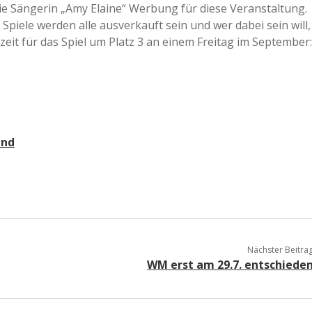
ie Sängerin „Amy Elaine“ Werbung für diese Veranstaltung.
a
 Spiele werden alle ausverkauft sein und wer dabei sein will,
zeit für das Spiel um Platz 3 an einem Freitag im September:
a
d
and
e
Nächster Beitra
WM erst am 29.7. entschiede