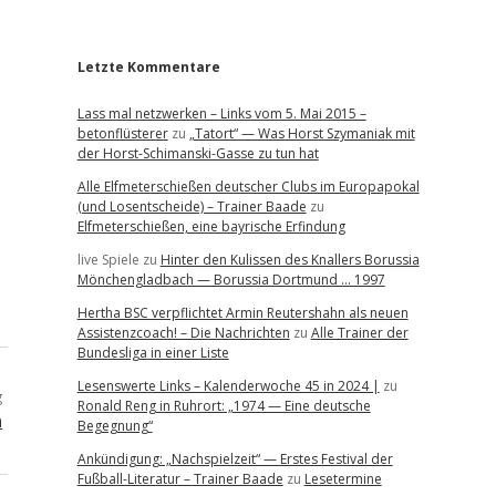
r
Letzte Kommentare
Lass mal netzwerken – Links vom 5. Mai 2015 –
betonflüsterer
zu
„Tatort“ — Was Horst Szymaniak mit
der Horst-Schimanski-Gasse zu tun hat
Alle Elfmeterschießen deutscher Clubs im Europapokal
(und Losentscheide) – Trainer Baade
zu
Elfmeterschießen, eine bayrische Erfindung
live Spiele
zu
Hinter den Kulissen des Knallers Borussia
Mönchengladbach — Borussia Dortmund … 1997
Hertha BSC verpflichtet Armin Reutershahn als neuen
Assistenzcoach! – Die Nachrichten
zu
Alle Trainer der
Bundesliga in einer Liste
Lesenswerte Links – Kalenderwoche 45 in 2024 |
zu
g
Ronald Reng in Ruhrort: „1974 — Eine deutsche
n
Begegnung“
Ankündigung: „Nachspielzeit“ — Erstes Festival der
Fußball-Literatur – Trainer Baade
zu
Lesetermine