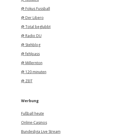
@ Fokus Fussball
@ Der Libero
@ Total beglubbt
@ Radio DU
@ Stehblog
@ fehlpass
@ Millernton
@ 120 minuten
@ ZEIT
Werbung
Fußball heute
Online-Casinos
Bundesliga Live Stream