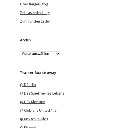
Übersteiger-Blog
Zebrastreifenblog
Zum runden Leder
Archiv
A
r
c
h
i
Trainer Baade away
v
@ DRadio
@ Das Spiel meines Lebens
@ HSV Klönstuv
@ Clubfans United 1
,
2
@ Kickschuh-Blog
@ Kickwelt