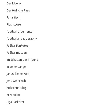
Der Libero
Der tödliche Pass
Fanartisch
Flashscore
football arguments
footballandgeography
FußballFanFotos
Fußballmuseen
Im Schatten der Tribüne
In voller Länge
Janus' kleine Welt
Jens Weinreich
Kickschuh-Blog
KLN online
Liga Parkdrei