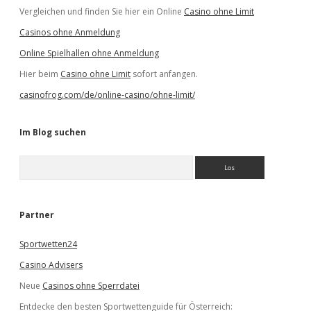
Vergleichen und finden Sie hier ein Online
Casino ohne Limit
Casinos ohne Anmeldung
Online Spielhallen ohne Anmeldung
Hier beim
Casino ohne Limit
sofort anfangen.
casinofrog.com/de/online-casino/ohne-limit/
Im Blog suchen
S
u
c
h
e
Partner
n
Sportwetten24
Casino Advisers
Neue
Casinos ohne Sperrdatei
Entdecke den besten Sportwettenguide für Österreich: