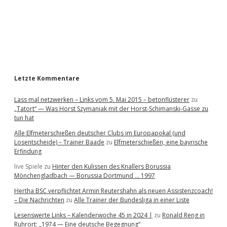
b
a
r
Letzte Kommentare
Lass mal netzwerken – Links vom 5. Mai 2015 – betonflüsterer
zu
„Tatort“ — Was Horst Szymaniak mit der Horst-Schimanski-Gasse zu
tun hat
Alle Elfmeterschießen deutscher Clubs im Europapokal (und
Losentscheide) – Trainer Baade
zu
Elfmeterschießen, eine bayrische
Erfindung
live Spiele
zu
Hinter den Kulissen des Knallers Borussia
Mönchengladbach — Borussia Dortmund … 1997
Hertha BSC verpflichtet Armin Reutershahn als neuen Assistenzcoach!
– Die Nachrichten
zu
Alle Trainer der Bundesliga in einer Liste
Lesenswerte Links – Kalenderwoche 45 in 2024 |
zu
Ronald Reng in
Ruhrort: „1974 — Eine deutsche Begegnung“