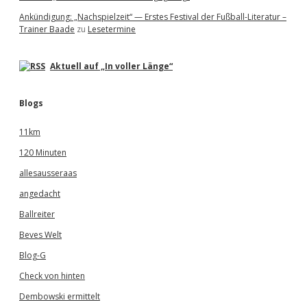
Ankündigung: „Nachspielzeit“ — Erstes Festival der Fußball-Literatur –
Trainer Baade
zu
Lesetermine
Aktuell auf „In voller Länge“
Blogs
11km
120 Minuten
allesausseraas
angedacht
Ballreiter
Beves Welt
Blog-G
Check von hinten
Dembowski ermittelt