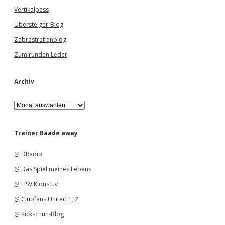
Vertikalpass
Übersteiger-Blog
Zebrastreifenblog
Zum runden Leder
Archiv
A
r
c
h
Trainer Baade away
i
v
@ DRadio
@ Das Spiel meines Lebens
@ HSV Klönstuv
@ Clubfans United 1
,
2
@ Kickschuh-Blog