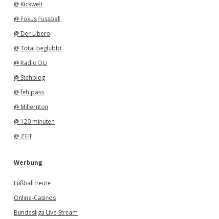
@ Kickwelt
@ Fokus Fussball
@ Der Libero
@ Total beglubbt
@ Radio DU
@ Stehblog
@ fehlpass
@ Millernton
@ 120 minuten
@ ZEIT
Werbung
Fußball heute
Online-Casinos
Bundesliga Live Stream