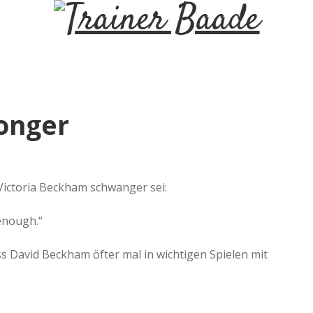
T
r
a
longer
i
n
 Victoria Beckham schwanger sei:
e
 enough.“
r
ss David Beckham öfter mal in wichtigen Spielen mit
B