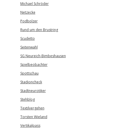
Michael Schröder
Netzecke
Podbolzer
Rund um den Brustring
Scudetto
Seitenwahl
SG Neureich-Bimbeshausen
Spielbeobachter
Spottschau
Stadioncheck
Stadtneurotiker
Stehblog
Textilvergehen
Torsten Wieland
Vertikalpass