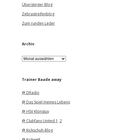
Übersteiger-Blog
Zebrastreifenblog
Zum runden Leder
Archiv
A
r
c
h
i
Trainer Baade away
v
@ DRadio
@ Das Spiel meines Lebens
@ HSV Klönstuv
@ Clubfans United 1
,
2
@ Kickschuh-Blog
@ Kickwelt