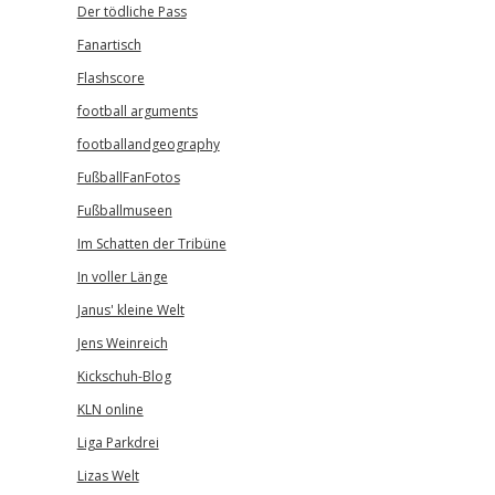
Der tödliche Pass
Fanartisch
Flashscore
football arguments
footballandgeography
FußballFanFotos
Fußballmuseen
Im Schatten der Tribüne
In voller Länge
Janus' kleine Welt
Jens Weinreich
Kickschuh-Blog
KLN online
Liga Parkdrei
Lizas Welt