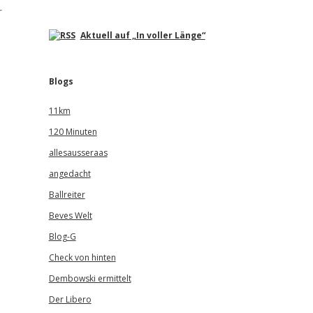
r
Aktuell auf „In voller Länge“
Blogs
11km
120 Minuten
allesausseraas
angedacht
Ballreiter
Beves Welt
Blog-G
Check von hinten
Dembowski ermittelt
Der Libero