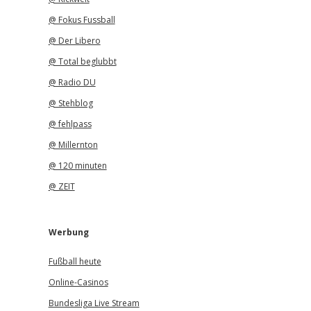
@ Fokus Fussball
@ Der Libero
@ Total beglubbt
@ Radio DU
@ Stehblog
@ fehlpass
@ Millernton
@ 120 minuten
@ ZEIT
Werbung
Fußball heute
Online-Casinos
Bundesliga Live Stream