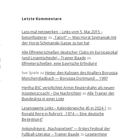
r
Letzte Kommentare
Lass mal netzwerken – Links vom 5. Mai 2015 –
betonflüsterer
zu
„Tatort“ — Was Horst Szymaniak mit
der Horst-Schimanski-Gasse zu tun hat
Alle Elfmeterschießen deutscher Clubs im Europapokal
(und Losentscheide) – Trainer Baade
zu
g
Elfmeterschießen, eine bayrische Erfindung
e
live Spiele
zu
Hinter den Kulissen des Knallers Borussia
Mönchengladbach — Borussia Dortmund … 1997
Hertha BSC verpflichtet Armin Reutershahn als neuen
Assistenzcoach! – Die Nachrichten
zu
Alle Trainer der
Bundesliga in einer Liste
Lesenswerte Links – Kalenderwoche 45 in 2024 |
zu
Ronald Reng in Ruhrort: „1974 — Eine deutsche
Begegnung“
Ankündigung: „Nachspielzeit“ — Erstes Festival der
Fußball-Literatur – Trainer Baade
zu
Lesetermine