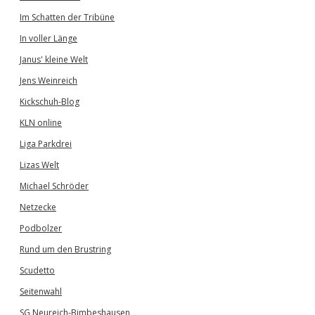
Im Schatten der Tribüne
In voller Länge
Janus' kleine Welt
Jens Weinreich
Kickschuh-Blog
KLN online
Liga Parkdrei
Lizas Welt
Michael Schröder
Netzecke
Podbolzer
Rund um den Brustring
Scudetto
Seitenwahl
SG Neureich-Bimbeshausen