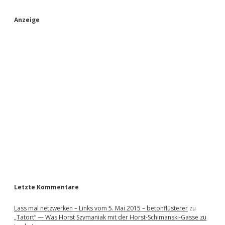
S
Anzeige
i
d
e
b
a
r
Letzte Kommentare
Lass mal netzwerken – Links vom 5. Mai 2015 – betonflüsterer
zu
„Tatort“ — Was Horst Szymaniak mit der Horst-Schimanski-Gasse zu