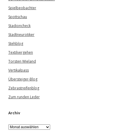
Spielbeobachter
Spottschau
Stadioncheck
Stadtneurotiker
Stehblog
Textilvergehen
Torsten Wieland
Vertikalpass
Übersteiger-Blog
Zebrastreifenblog
Zum runden Leder
Archiv
A
r