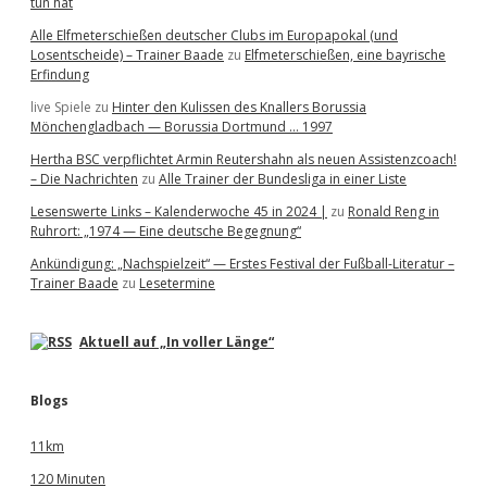
tun hat
Alle Elfmeterschießen deutscher Clubs im Europapokal (und
Losentscheide) – Trainer Baade
zu
Elfmeterschießen, eine bayrische
Erfindung
live Spiele
zu
Hinter den Kulissen des Knallers Borussia
Mönchengladbach — Borussia Dortmund … 1997
Hertha BSC verpflichtet Armin Reutershahn als neuen Assistenzcoach!
– Die Nachrichten
zu
Alle Trainer der Bundesliga in einer Liste
Lesenswerte Links – Kalenderwoche 45 in 2024 |
zu
Ronald Reng in
Ruhrort: „1974 — Eine deutsche Begegnung“
Ankündigung: „Nachspielzeit“ — Erstes Festival der Fußball-Literatur –
Trainer Baade
zu
Lesetermine
Aktuell auf „In voller Länge“
Blogs
11km
120 Minuten