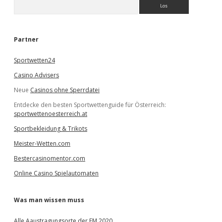
S
u
c
h
e
Partner
n
Sportwetten24
Casino Advisers
Neue
Casinos ohne Sperrdatei
Entdecke den besten Sportwettenguide für Österreich:
sportwettenoesterreich.at
Sportbekleidung & Trikots
Meister-Wetten.com
Bestercasinomentor.com
Online Casino Spielautomaten
Was man wissen muss
Alle Aaustragungsorte der EM 2020