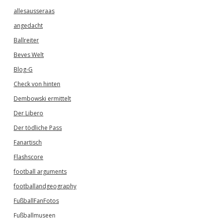
allesausseraas
angedacht
Ballreiter
Beves Welt
Blog-G
Check von hinten
Dembowski ermittelt
Der Libero
Der tödliche Pass
Fanartisch
Flashscore
football arguments
footballandgeography
FußballFanFotos
Fußballmuseen