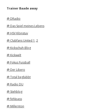
c
h
Trainer Baade away
i
v
@ DRadio
@ Das Spiel meines Lebens
@ HSV Klönstuv
@ Clubfans United 1
,
2
@ Kickschuh-Blog
@ Kickwelt
@ Fokus Fussball
@ Der Libero
@ Total beglubbt
@ Radio DU
@ Stehblog
@ fehlpass
@ Millernton