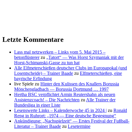
Letzte Kommentare
Lass mal netzwerken – Links vom 5. Mai 2015 –
betonflüsterer
zu
„Tatort“ — Was Horst Szymaniak mit der
Horst-Schimanski-Gasse zu tun hat
Alle Elfmeterschießen deutscher Clubs im Europapokal (und
Losentscheide) – Trainer Baade
zu
Elfmeterschießen, eine
bayrische Erfindung
live Spiele
zu
Hinter den Kulissen des Knallers Borussia
Mönchengladbach — Borussia Dortmund … 1997
Hertha BSC verpflichtet Armin Reutershahn als neuen
Assistenzcoach! – Die Nachrichten
zu
Alle Trainer der
Bundesliga in einer Liste
Lesenswerte Links – Kalenderwoche 45 in 2024 |
zu
Ronald
Reng in Ruhrort: „1974 — Eine deutsche Begegnung“
Ankündigung: „Nachspielzeit“ — Erstes Festival der Fußball-
Literatur – Trainer Baade
zu
Lesetermine