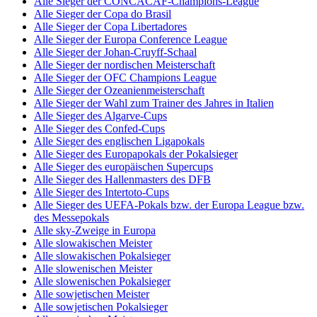
Alle Sieger der CONCACAF-Champions-League
Alle Sieger der Copa do Brasil
Alle Sieger der Copa Libertadores
Alle Sieger der Europa Conference League
Alle Sieger der Johan-Cruyff-Schaal
Alle Sieger der nordischen Meisterschaft
Alle Sieger der OFC Champions League
Alle Sieger der Ozeanienmeisterschaft
Alle Sieger der Wahl zum Trainer des Jahres in Italien
Alle Sieger des Algarve-Cups
Alle Sieger des Confed-Cups
Alle Sieger des englischen Ligapokals
Alle Sieger des Europapokals der Pokalsieger
Alle Sieger des europäischen Supercups
Alle Sieger des Hallenmasters des DFB
Alle Sieger des Intertoto-Cups
Alle Sieger des UEFA-Pokals bzw. der Europa League bzw.
des Messepokals
Alle sky-Zweige in Europa
Alle slowakischen Meister
Alle slowakischen Pokalsieger
Alle slowenischen Meister
Alle slowenischen Pokalsieger
Alle sowjetischen Meister
Alle sowjetischen Pokalsieger