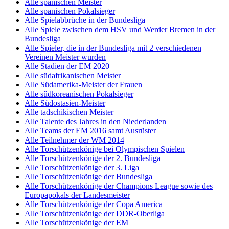
Alle spanischen Meister
Alle spanischen Pokalsieger
Alle Spielabbrüche in der Bundesliga
Alle Spiele zwischen dem HSV und Werder Bremen in der
Bundesliga
Alle Spieler, die in der Bundesliga mit 2 verschiedenen
Vereinen Meister wurden
Alle Stadien der EM 2020
Alle südafrikanischen Meister
Alle Südamerika-Meister der Frauen
Alle südkoreanischen Pokalsieger
Alle Südostasien-Meister
Alle tadschikischen Meister
Alle Talente des Jahres in den Niederlanden
Alle Teams der EM 2016 samt Ausrüster
Alle Teilnehmer der WM 2014
Alle Torschützenkönige bei Olympischen Spielen
Alle Torschützenkönige der 2. Bundesliga
Alle Torschützenkönige der 3. Liga
Alle Torschützenkönige der Bundesliga
Alle Torschützenkönige der Champions League sowie des
Europapokals der Landesmeister
Alle Torschützenkönige der Copa America
Alle Torschützenkönige der DDR-Oberliga
Alle Torschützenkönige der EM