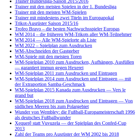
Trainer Bundesliga-Saison 2015/2016
Trainer mit den meisten Spielen in der 1. Bundesliga
Trainer mit den meisten WM-Spielen
Trainer mit mindestens zwei Titeln im Europapokal
Trikot-Ausrüster Saison 2015/16
Trofeo Bravo – die besten Nachwuchsspieler Europas
WM 2014 – die früheren WM-Trikots aller WM-Teilnehmer
WM 2014 — Alle WM-Spielorte als Liste
WM 2022 – Spielplan zum Ausdrucken
WM-Abschneiden der Gastgeber
WM-Spiele mit den meisten Toren
WM-Spielplan 2010 zum Ausdrucken, Aufhängen, Ausfüllen
— garantiert immun gegen Hexerei
WM-Spielplan 2011 zum Ausdrucken und Eintragen
WM-Spielplan 2014 zum Ausdrucken und Eintragen — mit
der Extraportion Samba-Geschmack
WM-Spielplan 2015 Kanada zum Ausdrucken — Vers le
grand but
WM-Spielplan 2018 zum Ausdrucken und Eintragen — Von
südlichen Meeren bis zum Polargebiet
Wunder von Wembley: die Fußball-Europameisterschaft 1996
als deutsches Fußballwunder
Xequerê statt Vuvuzela — der Spielplan des Confed-Cup
2013
Zahl der Teams pro Ausrüster der WM 2002 bis 2018