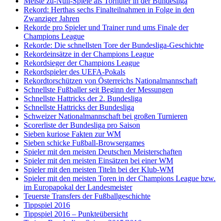
Meiste zu-Null-Spiele als Torhüter in der Bundesliga
Rekord: Herthas sechs Finalteilnahmen in Folge in den
Zwanziger Jahren
Rekorde pro Spieler und Trainer rund ums Finale der
Champions League
Rekorde: Die schnellsten Tore der Bundesliga-Geschichte
Rekordeinsätze in der Champions League
Rekordsieger der Champions League
Rekordspieler des UEFA-Pokals
Rekordtorschützen von Österreichs Nationalmannschaft
Schnellste Fußballer seit Beginn der Messungen
Schnellste Hattricks der 2. Bundesliga
Schnellste Hattricks der Bundesliga
Schweizer Nationalmannschaft bei großen Turnieren
Scorerliste der Bundesliga pro Saison
Sieben kuriose Fakten zur WM
Sieben schicke Fußball-Browsergames
Spieler mit den meisten Deutschen Meisterschaften
Spieler mit den meisten Einsätzen bei einer WM
Spieler mit den meisten Titeln bei der Klub-WM
Spieler mit den meisten Toren in der Champions League bzw.
im Europapokal der Landesmeister
Teuerste Transfers der Fußballgeschichte
Tippspiel 2016
Tippspiel 2016 – Punkteübersicht