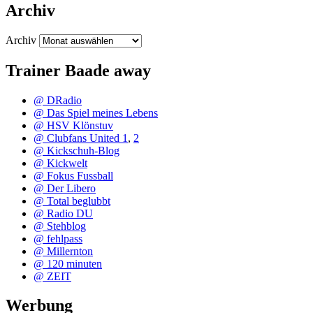
Archiv
Archiv
Trainer Baade away
@ DRadio
@ Das Spiel meines Lebens
@ HSV Klönstuv
@ Clubfans United 1
,
2
@ Kickschuh-Blog
@ Kickwelt
@ Fokus Fussball
@ Der Libero
@ Total beglubbt
@ Radio DU
@ Stehblog
@ fehlpass
@ Millernton
@ 120 minuten
@ ZEIT
Werbung