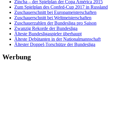
Zincha – der Spielplan der Copa América 2015
Zum Spielplan des Confed-Cup 2017 in Russland
Zuschauerschnitt bei Europameisterschaften
Zuschauerschnitt bei Weltmeisterschaften
Zuschauerzahlen der Bundesliga pro Saison
Zwanzig Rekorde der Bundesliga
Älteste Bundesligaspieler überhaupt
Älteste Debütanten in der Nationalmannschaft
Ältester Doppel-Torschütze der Bundesliga
Werbung