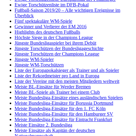
Ewige Torschützenliste im DFB-Pokal
Fußball-Saison 2019/20 – Alle wichtigen Ereignisse im
Überblick
Fünf spektakuläre WM-Spiele
Gewinner und Verlierer der EM 2016
Highlights des deutschen Fußballs
Höchste Siege in der Champions League
Jüngste Bundesligaspieler bei ihrem Debüt
Jüngste Torschützen der Bundesligageschichte
Jüngste Torschützen der Champions League
Jüngste WM-Spieler
Jüngste WM-Torschützen
Liste der Europapokalsieger als Trainer und als Spieler
Liste der Rekordmeister pro Land in Europa
Liste der Vereine mit den meisten Mitgliedern weltweit
Meiste BL-Einsätze für Werder Bremen
Meiste BL-Spiele als Trainer bei einem Club
Meiste Bundesliga-Einsätze eines ausländischen Spielers
Meiste Bundesliga-Einsätze für Borussia Dortmund
Meiste Bundesliga-Einsätze für den 1. FC Köln
Meiste Bundesliga-Einsätze für den Hamburger SV
Meiste Bundesliga-Einsätze für Eintracht Frankfurt
Meiste Einsätze 2. Bundesliga
Meiste Einsätze als Kapitän der deutschen
Nationalmannschaft