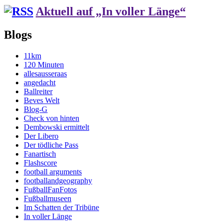
Aktuell auf „In voller Länge“
Blogs
11km
120 Minuten
allesausseraas
angedacht
Ballreiter
Beves Welt
Blog-G
Check von hinten
Dembowski ermittelt
Der Libero
Der tödliche Pass
Fanartisch
Flashscore
football arguments
footballandgeography
FußballFanFotos
Fußballmuseen
Im Schatten der Tribüne
In voller Länge