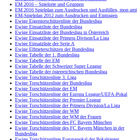
EM 2016 – Spielorte und Gruppen
EM 2016 Spielplan zum Ausdrucken und Ausfüllen, mon ami
EM-Spielplan 2012 zum Ausdrucken und Eintragen
Ewige Eigentorschützenliste der Bundesliga
Ewige Einsatzliste der Bundesliga
Ewige Einsatzliste der Bundesliga in Österreich
Ewige Einsatzliste der Primera Divison/La Liga
Ewige Einsatzliste der Serie A
Ewige Elfmeterschützen der Bundesliga
Ewige Tabelle der 1. Bundesliga
Ewige Tabelle der EM
Ewige Tabelle der Schweizer Super League
Ewige Tabelle der österreichischen Bundesliga
Ewige Torschützenliste 3. Liga
Ewige Torschützenliste der Bundesliga
Ewige Torschützenliste der EM
Ewige Torschützenliste der Europa League/UEFA-Pokal
Ewige Torschützenliste der Premier League
Ewige Torschützenliste der Primera Division/La Liga
Ewige Torschützenliste der WM
Ewige Torschützenliste der WM der Frauen
Ewige Torschützenliste des FC Bayern München
Ewige Torschützenliste des FC Bayern München in der
Bundesliga
Ewige Torschützenliste Europapokal der Pokalsieger