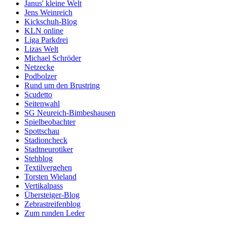
Janus' kleine Welt
Jens Weinreich
Kickschuh-Blog
KLN online
Liga Parkdrei
Lizas Welt
Michael Schröder
Netzecke
Podbolzer
Rund um den Brustring
Scudetto
Seitenwahl
SG Neureich-Bimbeshausen
Spielbeobachter
Spottschau
Stadioncheck
Stadtneurotiker
Stehblog
Textilvergehen
Torsten Wieland
Vertikalpass
Übersteiger-Blog
Zebrastreifenblog
Zum runden Leder