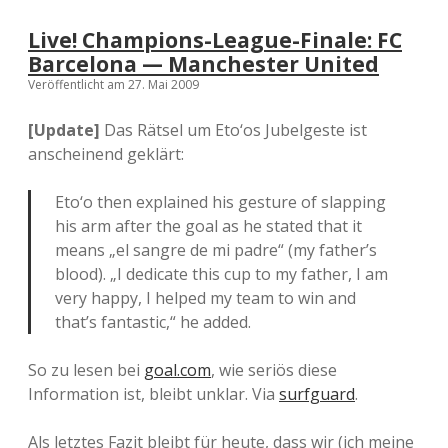
Live! Champions-League-Finale: FC
Barcelona — Manchester United
Veröffentlicht am 27. Mai 2009
[Update]
Das Rätsel um Eto‘os Jubelgeste ist
anscheinend geklärt:
Eto‘o then explained his gesture of slapping
his arm after the goal as he stated that it
means „el sangre de mi padre“ (my father’s
blood). „I dedicate this cup to my father, I am
very happy, I helped my team to win and
that’s fantastic,“ he added.
So zu lesen bei
goal.com
, wie seriös diese
Information ist, bleibt unklar. Via
surfguard
.
Als letztes Fazit bleibt für heute, dass wir (ich meine