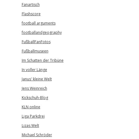
Fanartisch
Flashscore
football arguments
footballandgeography
FußballFanFotos
Fußballmuseen
Im Schatten der Tribüne
In voller Länge
Janus' kleine Welt
Jens Weinreich
Kickschuh-Blog
KLN online
Liga Parkdrei
Lizas Welt
Michael Schröder