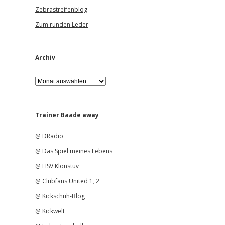
Zebrastreifenblog
Zum runden Leder
Archiv
A
r
c
h
i
Trainer Baade away
v
@ DRadio
@ Das Spiel meines Lebens
@ HSV Klönstuv
@ Clubfans United 1
,
2
@ Kickschuh-Blog
@ Kickwelt