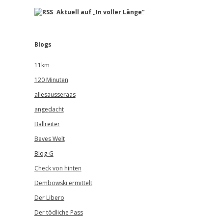
Aktuell auf „In voller Länge“
Blogs
11km
120 Minuten
allesausseraas
angedacht
Ballreiter
Beves Welt
Blog-G
Check von hinten
Dembowski ermittelt
Der Libero
Der tödliche Pass