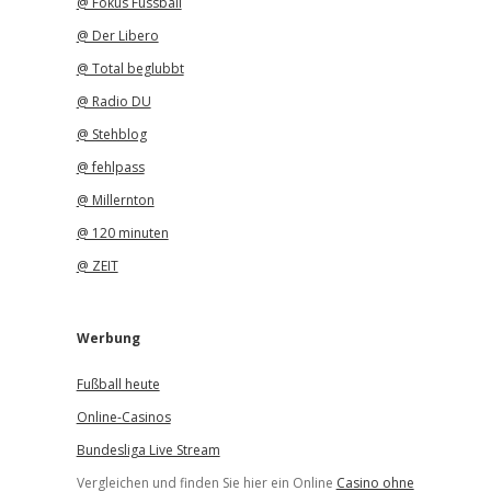
@ Fokus Fussball
@ Der Libero
@ Total beglubbt
@ Radio DU
@ Stehblog
@ fehlpass
@ Millernton
@ 120 minuten
@ ZEIT
Werbung
Fußball heute
Online-Casinos
Bundesliga Live Stream
Vergleichen und finden Sie hier ein Online
Casino ohne