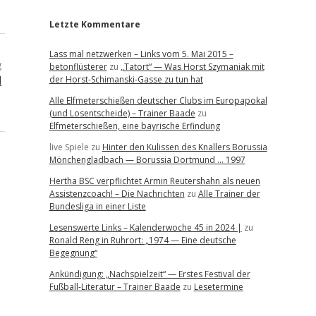
Letzte Kommentare
Lass mal netzwerken – Links vom 5. Mai 2015 –
g
betonflüsterer
zu
„Tatort“ — Was Horst Szymaniak mit
d
der Horst-Schimanski-Gasse zu tun hat
Alle Elfmeterschießen deutscher Clubs im Europapokal
(und Losentscheide) – Trainer Baade
zu
Elfmeterschießen, eine bayrische Erfindung
live Spiele
zu
Hinter den Kulissen des Knallers Borussia
Mönchengladbach — Borussia Dortmund … 1997
Hertha BSC verpflichtet Armin Reutershahn als neuen
Assistenzcoach! – Die Nachrichten
zu
Alle Trainer der
Bundesliga in einer Liste
Lesenswerte Links – Kalenderwoche 45 in 2024 |
zu
Ronald Reng in Ruhrort: „1974 — Eine deutsche
Begegnung“
Ankündigung: „Nachspielzeit“ — Erstes Festival der
Fußball-Literatur – Trainer Baade
zu
Lesetermine