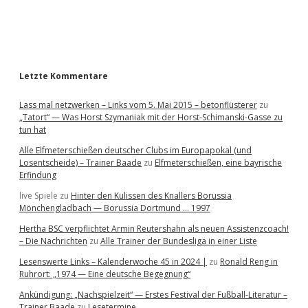
a
r
Letzte Kommentare
Lass mal netzwerken – Links vom 5. Mai 2015 – betonflüsterer
zu
„Tatort“ — Was Horst Szymaniak mit der Horst-Schimanski-Gasse zu
tun hat
Alle Elfmeterschießen deutscher Clubs im Europapokal (und
Losentscheide) – Trainer Baade
zu
Elfmeterschießen, eine bayrische
Erfindung
live Spiele
zu
Hinter den Kulissen des Knallers Borussia
Mönchengladbach — Borussia Dortmund … 1997
Hertha BSC verpflichtet Armin Reutershahn als neuen Assistenzcoach!
– Die Nachrichten
zu
Alle Trainer der Bundesliga in einer Liste
Lesenswerte Links – Kalenderwoche 45 in 2024 |
zu
Ronald Reng in
Ruhrort: „1974 — Eine deutsche Begegnung“
Ankündigung: „Nachspielzeit“ — Erstes Festival der Fußball-Literatur –
Trainer Baade
zu
Lesetermine