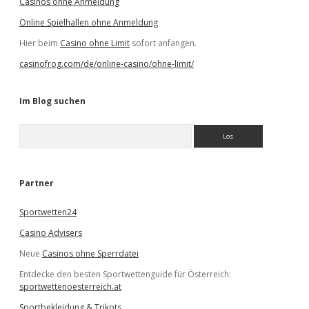
Casinos ohne Anmeldung
Online Spielhallen ohne Anmeldung
Hier beim
Casino ohne Limit
sofort anfangen.
casinofrog.com/de/online-casino/ohne-limit/
Im Blog suchen
S
u
c
h
e
Partner
n
Sportwetten24
Casino Advisers
Neue
Casinos ohne Sperrdatei
Entdecke den besten Sportwettenguide für Österreich:
sportwettenoesterreich.at
Sportbekleidung & Trikots