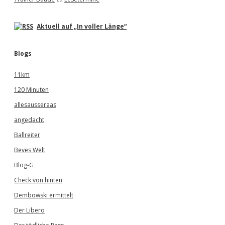
Aktuell auf „In voller Länge“
Blogs
11km
120 Minuten
allesausseraas
angedacht
Ballreiter
Beves Welt
Blog-G
Check von hinten
Dembowski ermittelt
Der Libero