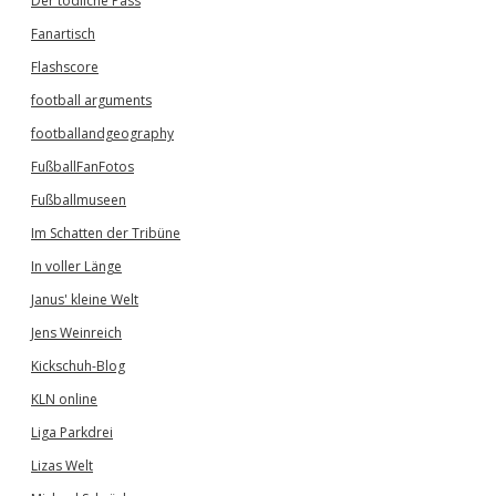
Der tödliche Pass
Fanartisch
Flashscore
football arguments
footballandgeography
FußballFanFotos
Fußballmuseen
Im Schatten der Tribüne
In voller Länge
Janus' kleine Welt
Jens Weinreich
Kickschuh-Blog
KLN online
Liga Parkdrei
Lizas Welt