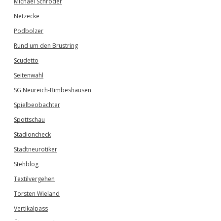
Michael Schröder
Netzecke
Podbolzer
Rund um den Brustring
Scudetto
Seitenwahl
SG Neureich-Bimbeshausen
Spielbeobachter
Spottschau
Stadioncheck
Stadtneurotiker
Stehblog
Textilvergehen
Torsten Wieland
Vertikalpass