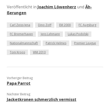
Veröffentlicht in
Joachim Löwenherz
und
Äh-
ßerungen
Carl Zeiss Jena
Dino Zoff
EM 2000
FC Augsburg
FC Bremerhaven
Jens Lehmann
Lukas Podolski
Nationalmannschaft
Patrick Helmes
Premier League
Toni Kroos
WM 2010
Vorheriger Beitrag
Papa Parrot
Nächster Beitrag
Jacketkronen schmerzlich vermisst