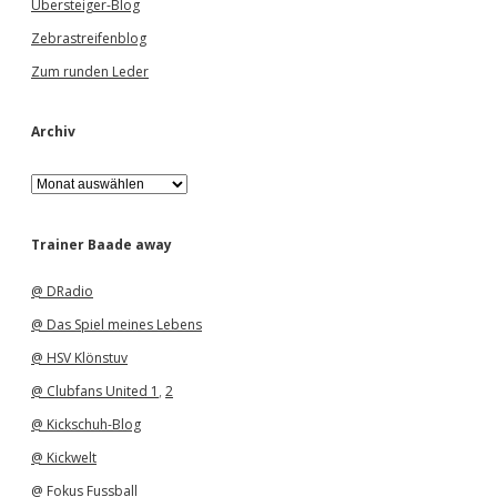
Übersteiger-Blog
Zebrastreifenblog
Zum runden Leder
Archiv
A
r
c
h
Trainer Baade away
i
v
@ DRadio
@ Das Spiel meines Lebens
@ HSV Klönstuv
@ Clubfans United 1
,
2
@ Kickschuh-Blog
@ Kickwelt
@ Fokus Fussball