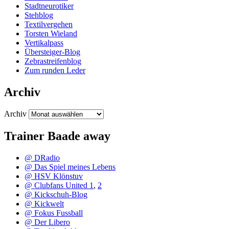
Stadtneurotiker
Stehblog
Textilvergehen
Torsten Wieland
Vertikalpass
Übersteiger-Blog
Zebrastreifenblog
Zum runden Leder
Archiv
Archiv
Trainer Baade away
@ DRadio
@ Das Spiel meines Lebens
@ HSV Klönstuv
@ Clubfans United 1
,
2
@ Kickschuh-Blog
@ Kickwelt
@ Fokus Fussball
@ Der Libero