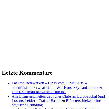
Letzte Kommentare
Lass mal netzwerken – Links vom 5. Mai 2015 –
betonflüsterer
zu
„Tatort“ — Was Horst Szymaniak mit der
Horst-Schimanski-Gasse zu tun hat
Alle Elfmeterschießen deutscher Clubs im Europapokal (und
Losentscheide) – Trainer Baade
zu
Elfmeterschießen, eine
bayrische Erfindung