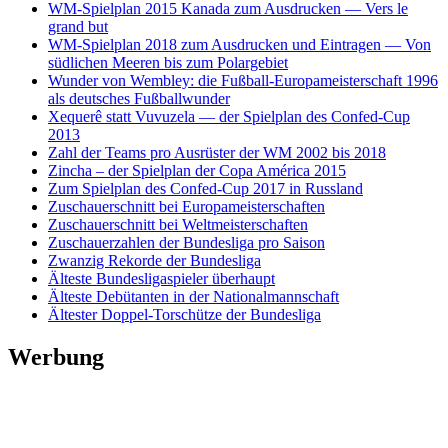
WM-Spielplan 2015 Kanada zum Ausdrucken — Vers le
grand but
WM-Spielplan 2018 zum Ausdrucken und Eintragen — Von
südlichen Meeren bis zum Polargebiet
Wunder von Wembley: die Fußball-Europameisterschaft 1996
als deutsches Fußballwunder
Xequerê statt Vuvuzela — der Spielplan des Confed-Cup
2013
Zahl der Teams pro Ausrüster der WM 2002 bis 2018
Zincha – der Spielplan der Copa América 2015
Zum Spielplan des Confed-Cup 2017 in Russland
Zuschauerschnitt bei Europameisterschaften
Zuschauerschnitt bei Weltmeisterschaften
Zuschauerzahlen der Bundesliga pro Saison
Zwanzig Rekorde der Bundesliga
Älteste Bundesligaspieler überhaupt
Älteste Debütanten in der Nationalmannschaft
Ältester Doppel-Torschütze der Bundesliga
Werbung