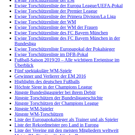
Ewige Torschützenliste der EM
Ewige Torschützenliste der Europa League/UEFA-Pokal
Ewige Torschützenliste der Premier League
Ewige Torschützenliste der Primera Division/La Liga
Ewige Torschützenliste der WM
Ewige Torschützenliste der WM der Frauen
Ewige Torschützenliste des FC Bayern München
Ewige Torschützenliste des FC Bayern München in der
Bundesliga
Ewige Torschützenliste Europapokal der Pokalsieger
Ewige Torschützenliste im DFB-Pokal
Fußball-Saison 2019/20 – Alle wichtigen Ereignisse im
Überblick
Fünf spektakuläre WM-Spiele
Gewinner und Verlierer der EM 2016
Highlights des deutschen Fußballs
Höchste Siege in der Champions League
Jüngste Bundesligaspieler bei ihrem Debüt
Jüngste Torschützen der Bundesligageschichte
Jüngste Torschützen der Champions League
Jüngste WM-Spieler
Jüngste WM-Torschützen
Liste der Europapokalsieger als Trainer und als Spieler
Liste der Rekordmeister pro Land in Europa
Liste der Vereine mit den meisten Mitgliedern weltweit