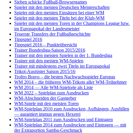
Sieben schicke Fußball-Browsergames
Spieler mit den meisten Deutschen Meisterschaften
Spieler mit den meisten Einsätzen bei einer WM
Spieler mit den meisten Titeln bei der Klub-WM
Spieler mit den meisten Toren in der Champions League bzw.
im Europapokal der Landesmeister
Teuerste Transfers der Fußballgeschichte
Tippspiel 2016
Tippspiel 2016 – Punkteübersicht
Trainer Bundesliga-Saison 2015/2016
Trainer mit den meisten Spielen in der 1. Bundesliga
Trainer mit den meisten WM-Spielen
Trainer mit mindestens zwei Titeln im Europapokal
Trikot-Ausrüster Saison 2015/16
Trofeo Bravo – die besten Nachwuchsspieler Europas
WM 2014 – die früheren WM-Trikots aller WM-Teilnehmer
WM 2014 — Alle WM-Spielorte als Liste
WM 2022 – Spielplan zum Ausdrucken
WM-Abschneiden der Gastgeber
WM-Spiele mit den meisten Toren
WM-Spielplan 2010 zum Ausdrucken, Aufhängen, Ausfüllen
— garantiert immun gegen Hexerei
WM-Spielplan 2011 zum Ausdrucken und Eintragen
WM-Spielplan 2014 zum Ausdrucken und Eintragen — mit
der Extraportion Samba-Geschmack