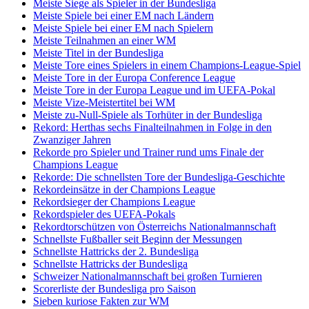
Meiste Siege als Spieler in der Bundesliga
Meiste Spiele bei einer EM nach Ländern
Meiste Spiele bei einer EM nach Spielern
Meiste Teilnahmen an einer WM
Meiste Titel in der Bundesliga
Meiste Tore eines Spielers in einem Champions-League-Spiel
Meiste Tore in der Europa Conference League
Meiste Tore in der Europa League und im UEFA-Pokal
Meiste Vize-Meistertitel bei WM
Meiste zu-Null-Spiele als Torhüter in der Bundesliga
Rekord: Herthas sechs Finalteilnahmen in Folge in den
Zwanziger Jahren
Rekorde pro Spieler und Trainer rund ums Finale der
Champions League
Rekorde: Die schnellsten Tore der Bundesliga-Geschichte
Rekordeinsätze in der Champions League
Rekordsieger der Champions League
Rekordspieler des UEFA-Pokals
Rekordtorschützen von Österreichs Nationalmannschaft
Schnellste Fußballer seit Beginn der Messungen
Schnellste Hattricks der 2. Bundesliga
Schnellste Hattricks der Bundesliga
Schweizer Nationalmannschaft bei großen Turnieren
Scorerliste der Bundesliga pro Saison
Sieben kuriose Fakten zur WM