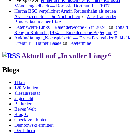
live Spiele
zu
Hinter den Kulissen des Knallers Borussia
Mönchengladbach — Borussia Dortmund … 1997
Hertha BSC verpflichtet Armin Reutershahn als neuen
Assistenzcoach! – Die Nachrichten
zu
Alle Trainer der
Bundesliga in einer Liste
Lesenswerte Links – Kalenderwoche 45 in 2024 |
zu
Ronald
Reng in Ruhrort: „1974 — Eine deutsche Begegnung“
Ankündigung: „Nachspielzeit“ — Erstes Festival der Fußball-
Literatur – Trainer Baade
zu
Lesetermine
Aktuell auf „In voller Länge“
Blogs
11km
120 Minuten
allesausseraas
angedacht
Ballreiter
Beves Welt
Blog-G
Check von hinten
Dembowski ermittelt
Der Libero