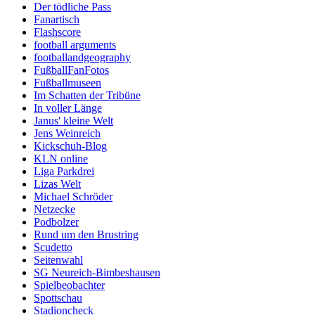
Der tödliche Pass
Fanartisch
Flashscore
football arguments
footballandgeography
FußballFanFotos
Fußballmuseen
Im Schatten der Tribüne
In voller Länge
Janus' kleine Welt
Jens Weinreich
Kickschuh-Blog
KLN online
Liga Parkdrei
Lizas Welt
Michael Schröder
Netzecke
Podbolzer
Rund um den Brustring
Scudetto
Seitenwahl
SG Neureich-Bimbeshausen
Spielbeobachter
Spottschau
Stadioncheck