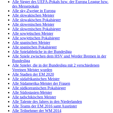
Alle Sieger des UEFA-Pokals bzw. der Europa League bzw.
des Messepokals
Alle sky-Zweige in Europa
Alle slowakischen Meister
Alle slowakischen Pokalsieger
Alle slowenischen Meister
Alle slowenischen Pokalsieger
Alle sowjetischen Meister
Alle sowjetischen Pokalsieger
Alle spanischen Meister
Alle spanischen Pokalsieger
Alle Spielabbrüche in der Bundesliga
Alle Spiele zwischen dem HSV und Werder Bremen in der
Bundesliga
Alle Spieler, die in der Bundesliga mit 2 verschiedenen
Vereinen Meister wurden
Alle Stadien der EM 2020
Alle südafrikanischen Meister
Alle Südamerika-Meister der Frauen
Alle südkoreanischen Pokalsieger
Alle Südostasien-Meister
Alle tadschikischen Meister
Alle Talente des Jahres in den Niederlanden
Alle Teams der EM 2016 samt Ausrüster
Alle Teilnehmer der WM 2014