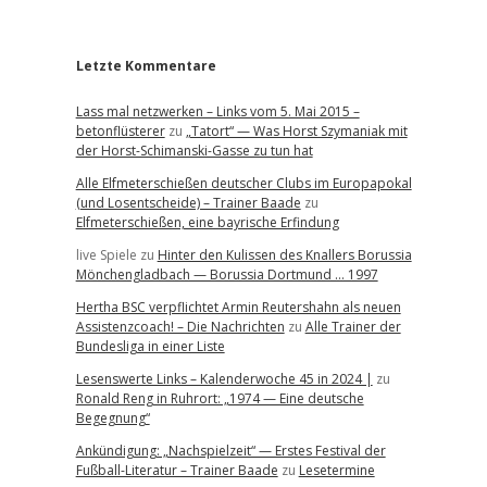
r
Letzte Kommentare
Lass mal netzwerken – Links vom 5. Mai 2015 –
betonflüsterer
zu
„Tatort“ — Was Horst Szymaniak mit
der Horst-Schimanski-Gasse zu tun hat
Alle Elfmeterschießen deutscher Clubs im Europapokal
(und Losentscheide) – Trainer Baade
zu
Elfmeterschießen, eine bayrische Erfindung
live Spiele
zu
Hinter den Kulissen des Knallers Borussia
Mönchengladbach — Borussia Dortmund … 1997
Hertha BSC verpflichtet Armin Reutershahn als neuen
Assistenzcoach! – Die Nachrichten
zu
Alle Trainer der
Bundesliga in einer Liste
Lesenswerte Links – Kalenderwoche 45 in 2024 |
zu
Ronald Reng in Ruhrort: „1974 — Eine deutsche
Begegnung“
Ankündigung: „Nachspielzeit“ — Erstes Festival der
Fußball-Literatur – Trainer Baade
zu
Lesetermine