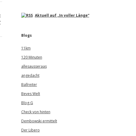
g
Aktuell auf „In voller Länge“
r
Blogs
11km
120 Minuten
allesausseraas
angedacht
Ballreiter
Beves Welt
Blog-G
Check von hinten
Dembowski ermittelt
Der Libero