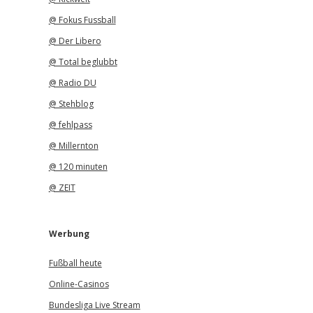
@ Fokus Fussball
@ Der Libero
@ Total beglubbt
@ Radio DU
@ Stehblog
@ fehlpass
@ Millernton
@ 120 minuten
@ ZEIT
Werbung
Fußball heute
Online-Casinos
Bundesliga Live Stream