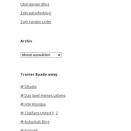
Übersteiger-Blog
Zebrastreifenblog
Zum runden Leder
Archiv
A
r
c
h
i
Trainer Baade away
v
@ DRadio
@ Das Spiel meines Lebens
@ HSV Klönstuv
@ Clubfans United 1
,
2
@ Kickschuh-Blog
@ Kickwelt