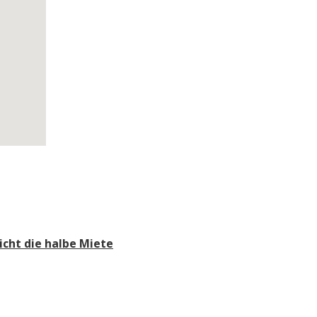
a
a
d
e
icht die halbe Miete