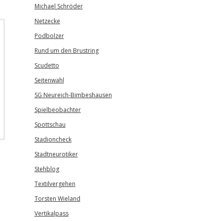
Michael Schröder
Netzecke
Podbolzer
Rund um den Brustring
Scudetto
Seitenwahl
SG Neureich-Bimbeshausen
Spielbeobachter
Spottschau
Stadioncheck
Stadtneurotiker
Stehblog
Textilvergehen
Torsten Wieland
Vertikalpass