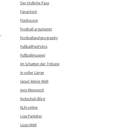
Der tödliche Pass
Fanartisch
Flashscore
football arguments
,
footballandgeography
FußballFanFotos
Fußballmuseen
Im Schatten der Tribüne
In voller Länge
Janus' kleine Welt
Jens Weinreich
Kickschuh-Blog
KLN online
Liga Parkdrei
Lizas Welt