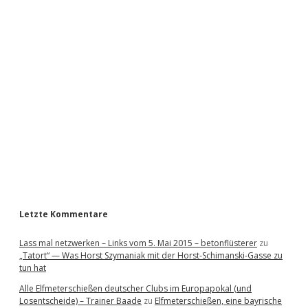
i
d
e
b
a
r
Letzte Kommentare
Lass mal netzwerken – Links vom 5. Mai 2015 – betonflüsterer
zu
„Tatort“ — Was Horst Szymaniak mit der Horst-Schimanski-Gasse zu
tun hat
Alle Elfmeterschießen deutscher Clubs im Europapokal (und
Losentscheide) – Trainer Baade
zu
Elfmeterschießen, eine bayrische