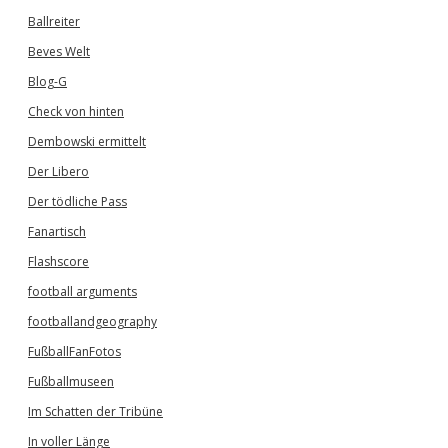
Ballreiter
Beves Welt
Blog-G
Check von hinten
Dembowski ermittelt
Der Libero
Der tödliche Pass
Fanartisch
Flashscore
football arguments
footballandgeography
FußballFanFotos
Fußballmuseen
Im Schatten der Tribüne
In voller Länge