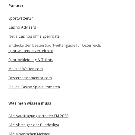
e
Partner
n
Sportwetten24
Casino Advisers
Neue
Casinos ohne Sperrdatei
Entdecke den besten Sportwettenguide für Österreich:
sportwettenoesterreich.at
Sportbekleidung & Trikots
Meister-Wetten.com
Bestercasinomentor.com
Online Casino Spielautomaten
Was man wissen muss
Alle Aaustragungsorte der EM 2020
Alle Absteiger der Bundesliga
Alle albanischen Meister