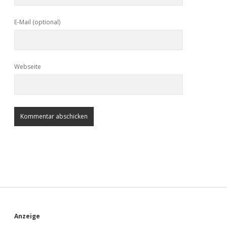
E-Mail (optional)
Webseite
S
Anzeige