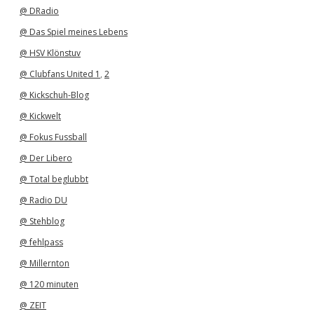
v
@ DRadio
@ Das Spiel meines Lebens
@ HSV Klönstuv
@ Clubfans United 1
,
2
@ Kickschuh-Blog
@ Kickwelt
@ Fokus Fussball
@ Der Libero
@ Total beglubbt
@ Radio DU
@ Stehblog
@ fehlpass
@ Millernton
@ 120 minuten
@ ZEIT