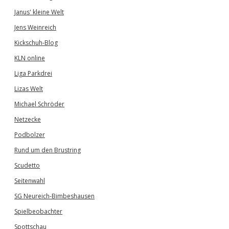
Janus' kleine Welt
Jens Weinreich
Kickschuh-Blog
KLN online
Liga Parkdrei
Lizas Welt
Michael Schröder
Netzecke
Podbolzer
Rund um den Brustring
Scudetto
Seitenwahl
SG Neureich-Bimbeshausen
Spielbeobachter
Spottschau