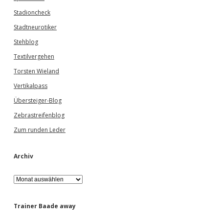
Stadioncheck
Stadtneurotiker
Stehblog
Textilvergehen
Torsten Wieland
Vertikalpass
Übersteiger-Blog
Zebrastreifenblog
Zum runden Leder
Archiv
A
r
c
h
Trainer Baade away
i