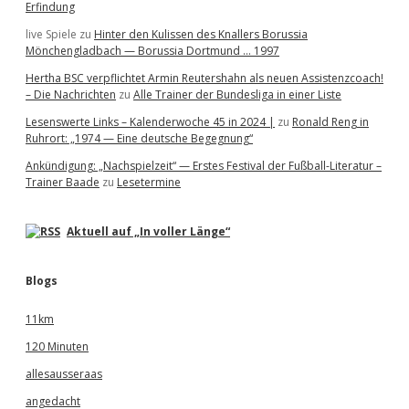
Erfindung
live Spiele
zu
Hinter den Kulissen des Knallers Borussia
Mönchengladbach — Borussia Dortmund … 1997
Hertha BSC verpflichtet Armin Reutershahn als neuen Assistenzcoach!
– Die Nachrichten
zu
Alle Trainer der Bundesliga in einer Liste
Lesenswerte Links – Kalenderwoche 45 in 2024 |
zu
Ronald Reng in
Ruhrort: „1974 — Eine deutsche Begegnung“
Ankündigung: „Nachspielzeit“ — Erstes Festival der Fußball-Literatur –
Trainer Baade
zu
Lesetermine
Aktuell auf „In voller Länge“
Blogs
11km
120 Minuten
allesausseraas
angedacht