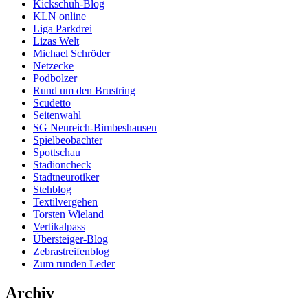
Kickschuh-Blog
KLN online
Liga Parkdrei
Lizas Welt
Michael Schröder
Netzecke
Podbolzer
Rund um den Brustring
Scudetto
Seitenwahl
SG Neureich-Bimbeshausen
Spielbeobachter
Spottschau
Stadioncheck
Stadtneurotiker
Stehblog
Textilvergehen
Torsten Wieland
Vertikalpass
Übersteiger-Blog
Zebrastreifenblog
Zum runden Leder
Archiv