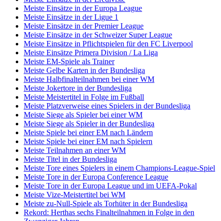
Meiste Einsätze in der Europa League
Meiste Einsätze in der Ligue 1
Meiste Einsätze in der Premier League
Meiste Einsätze in der Schweizer Super League
Meiste Einsätze in Pflichtspielen für den FC Liverpool
Meiste Einsätze Primera Division / La Liga
Meiste EM-Spiele als Trainer
Meiste Gelbe Karten in der Bundesliga
Meiste Halbfinalteilnahmen bei einer WM
Meiste Jokertore in der Bundesliga
Meiste Meistertitel in Folge im Fußball
Meiste Platzverweise eines Spielers in der Bundesliga
Meiste Siege als Spieler bei einer WM
Meiste Siege als Spieler in der Bundesliga
Meiste Spiele bei einer EM nach Ländern
Meiste Spiele bei einer EM nach Spielern
Meiste Teilnahmen an einer WM
Meiste Titel in der Bundesliga
Meiste Tore eines Spielers in einem Champions-League-Spiel
Meiste Tore in der Europa Conference League
Meiste Tore in der Europa League und im UEFA-Pokal
Meiste Vize-Meistertitel bei WM
Meiste zu-Null-Spiele als Torhüter in der Bundesliga
Rekord: Herthas sechs Finalteilnahmen in Folge in den