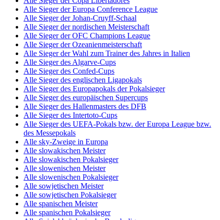
Alle Sieger der Copa Libertadores
Alle Sieger der Europa Conference League
Alle Sieger der Johan-Cruyff-Schaal
Alle Sieger der nordischen Meisterschaft
Alle Sieger der OFC Champions League
Alle Sieger der Ozeanienmeisterschaft
Alle Sieger der Wahl zum Trainer des Jahres in Italien
Alle Sieger des Algarve-Cups
Alle Sieger des Confed-Cups
Alle Sieger des englischen Ligapokals
Alle Sieger des Europapokals der Pokalsieger
Alle Sieger des europäischen Supercups
Alle Sieger des Hallenmasters des DFB
Alle Sieger des Intertoto-Cups
Alle Sieger des UEFA-Pokals bzw. der Europa League bzw.
des Messepokals
Alle sky-Zweige in Europa
Alle slowakischen Meister
Alle slowakischen Pokalsieger
Alle slowenischen Meister
Alle slowenischen Pokalsieger
Alle sowjetischen Meister
Alle sowjetischen Pokalsieger
Alle spanischen Meister
Alle spanischen Pokalsieger