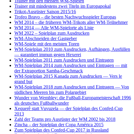
Trainer mit den meisten WM-Spielen
Trainer mit mindestens zwei Titeln im Europapokal
Trikot-Ausrüster Saison 2015/16
Trofeo Bravo – die besten Nachwuchsspieler Europas
WM 2014 – die früheren WM-Trikots aller WM-Teilnehmer
WM 2014 — Alle WM-Spielorte als Liste
WM 2022 – Spielplan zum Ausdrucken
WM-Abschneiden der Gastgeber
WM-Spiele mit den meisten Toren
WM-Spielplan 2010 zum Ausdrucken, Aufhängen, Ausfüllen
— garantiert immun gegen Hexerei
WM-Spielplan 2011 zum Ausdrucken und Eintragen
WM-Spielplan 2014 zum Ausdrucken und Eintragen — mit
der Extraportion Samba-Geschmack
WM-Spielplan 2015 Kanada zum Ausdrucken — Vers le
grand but
WM-Spielplan 2018 zum Ausdrucken und Eintragen — Von
südlichen Meeren bis zum Polargebiet
Wunder von Wembley: die Fußball-Europameisterschaft 1996
als deutsches Fußballwunder
Xequerê statt Vuvuzela — der Spielplan des Confed-Cup
2013
Zahl der Teams pro Ausrüster der WM 2002 bis 2018
Zincha – der Spielplan der Copa América 2015
Zum Spielplan des Confed-Cup 2017 in Russland