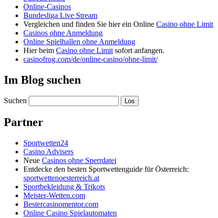
Online-Casinos
Bundesliga Live Stream
Vergleichen und finden Sie hier ein Online
Casino ohne Limit
Casinos ohne Anmeldung
Online Spielhallen ohne Anmeldung
Hier beim
Casino ohne Limit
sofort anfangen.
casinofrog.com/de/online-casino/ohne-limit/
Im Blog suchen
Suchen
Partner
Sportwetten24
Casino Advisers
Neue
Casinos ohne Sperrdatei
Entdecke den besten Sportwettenguide für Österreich:
sportwettenoesterreich.at
Sportbekleidung & Trikots
Meister-Wetten.com
Bestercasinomentor.com
Online Casino Spielautomaten