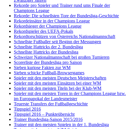
Zwanziger Jahren
Rekorde pro Spieler und Trainer rund ums Finale der
Champions League
Rekorde: Die schnellsten Tore der Bundesliga-Geschichte
Rekordeinsätze in der Champions League
Rekordsieger der Champions League
Rekordspieler des UEFA-Pokals
Rekordtorschützen von Österreichs Nationalmannschaft
Schnellste Fußballer seit Beginn der Messungen
Schnellste Hattricks der 2. Bundesliga
Schnellste Hattricks der Bundesliga
Schweizer Nationalmannschaft bei großen Turnieren
Scorerliste der Bundesliga pro Saison
Sieben kuriose Fakten zur WM
Sieben schicke Fußball-Browsergames
Spieler mit den meisten Deutschen Meisterschaften
Spieler mit den meisten Einsätzen bei einer WM
Spieler mit den meisten Titeln bei der Klub-WM
Spieler mit den meisten Toren in der Champions League bzw.
im Europapokal der Landesmeister
Teuerste Transfers der Fußballgeschichte
Tippspiel 2016
Tippspiel 2016 – Punkteübersicht
Trainer Bundesliga-Saison 2015/2016
Trainer mit den meisten Spielen in der 1. Bundesliga