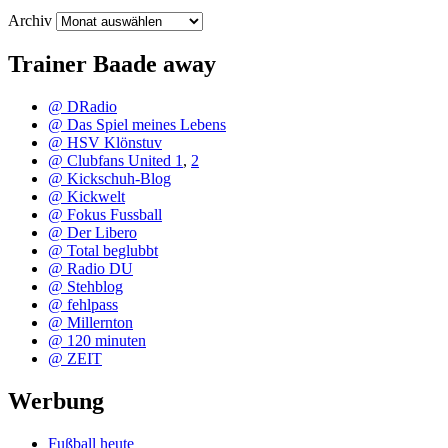
Archiv
Trainer Baade away
@ DRadio
@ Das Spiel meines Lebens
@ HSV Klönstuv
@ Clubfans United 1
,
2
@ Kickschuh-Blog
@ Kickwelt
@ Fokus Fussball
@ Der Libero
@ Total beglubbt
@ Radio DU
@ Stehblog
@ fehlpass
@ Millernton
@ 120 minuten
@ ZEIT
Werbung
Fußball heute