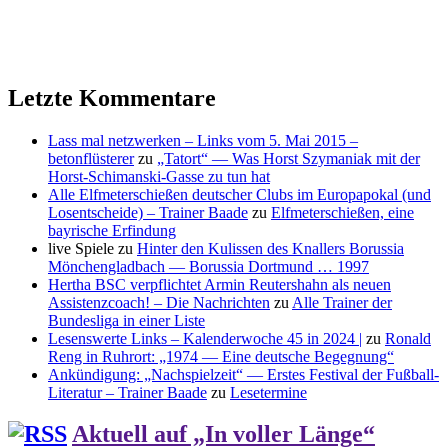
Letzte Kommentare
Lass mal netzwerken – Links vom 5. Mai 2015 –
betonflüsterer
zu
„Tatort“ — Was Horst Szymaniak mit der
Horst-Schimanski-Gasse zu tun hat
Alle Elfmeterschießen deutscher Clubs im Europapokal (und
Losentscheide) – Trainer Baade
zu
Elfmeterschießen, eine
bayrische Erfindung
live Spiele
zu
Hinter den Kulissen des Knallers Borussia
Mönchengladbach — Borussia Dortmund … 1997
Hertha BSC verpflichtet Armin Reutershahn als neuen
Assistenzcoach! – Die Nachrichten
zu
Alle Trainer der
Bundesliga in einer Liste
Lesenswerte Links – Kalenderwoche 45 in 2024 |
zu
Ronald
Reng in Ruhrort: „1974 — Eine deutsche Begegnung“
Ankündigung: „Nachspielzeit“ — Erstes Festival der Fußball-
Literatur – Trainer Baade
zu
Lesetermine
Aktuell auf „In voller Länge“