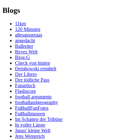
Blogs
11km
120 Minuten
allesausseraas
angedacht
Ballreiter
Beves Welt
Blog-G
Check von hinten
Dembowski ermittelt
Der Libero
Der tödliche Pass
Fanartisch
Flashscore
football arguments
footballandgeography
FußballFanFotos
Fußballmuseen
Im Schatten der Tribüne
In voller Länge
Janus' kleine Welt
Jens Weinreich