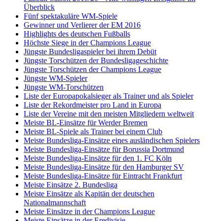
Überblick
Fünf spektakuläre WM-Spiele
Gewinner und Verlierer der EM 2016
Highlights des deutschen Fußballs
Höchste Siege in der Champions League
Jüngste Bundesligaspieler bei ihrem Debüt
Jüngste Torschützen der Bundesligageschichte
Jüngste Torschützen der Champions League
Jüngste WM-Spieler
Jüngste WM-Torschützen
Liste der Europapokalsieger als Trainer und als Spieler
Liste der Rekordmeister pro Land in Europa
Liste der Vereine mit den meisten Mitgliedern weltweit
Meiste BL-Einsätze für Werder Bremen
Meiste BL-Spiele als Trainer bei einem Club
Meiste Bundesliga-Einsätze eines ausländischen Spielers
Meiste Bundesliga-Einsätze für Borussia Dortmund
Meiste Bundesliga-Einsätze für den 1. FC Köln
Meiste Bundesliga-Einsätze für den Hamburger SV
Meiste Bundesliga-Einsätze für Eintracht Frankfurt
Meiste Einsätze 2. Bundesliga
Meiste Einsätze als Kapitän der deutschen
Nationalmannschaft
Meiste Einsätze in der Champions League
Meiste Einsätze in der Eredivisie