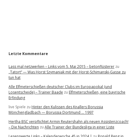
n
b
a
a
v
i
r
g
Letzte Kommentare
a
Lass mal netzwerken – Links vom 5. Mai 2015 – betonflüsterer
zu
t
„Tatort“ — Was Horst Szymaniak mit der Horst-Schimanski-Gasse zu
tun hat
i
Alle Elfmeterschießen deutscher Clubs im Europapokal (und
o
Losentscheide) – Trainer Baade
zu
Elfmeterschießen, eine bayrische
Erfindung
n
live Spiele
zu
Hinter den Kulissen des Knallers Borussia
Mönchengladbach — Borussia Dortmund … 1997
Hertha BSC verpflichtet Armin Reutershahn als neuen Assistenzcoach!
– Die Nachrichten
zu
Alle Trainer der Bundesliga in einer Liste
Lesenswerte Links – Kalenderwoche 45 in 2024 |
zu
Ronald Reng in