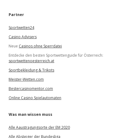
c
h
e
Partner
n
Sportwetten24
Casino Advisers
Neue
Casinos ohne Sperrdatei
Entdecke den besten Sportwettenguide für Österreich:
sportwettenoesterreich.at
Sportbekleidung & Trikots
Meister-Wetten.com
Bestercasinomentor.com
Online Casino Spielautomaten
Was man wissen muss
Alle Aaustragungsorte der EM 2020
Alle Absteiger der Bundesliga