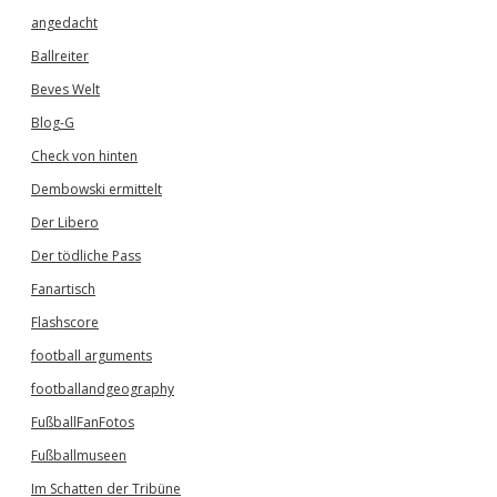
angedacht
Ballreiter
Beves Welt
Blog-G
Check von hinten
Dembowski ermittelt
Der Libero
Der tödliche Pass
Fanartisch
Flashscore
football arguments
footballandgeography
FußballFanFotos
Fußballmuseen
Im Schatten der Tribüne