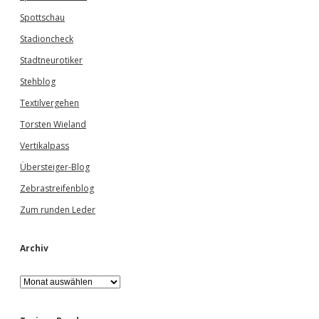
Spottschau
Stadioncheck
Stadtneurotiker
Stehblog
Textilvergehen
Torsten Wieland
Vertikalpass
Übersteiger-Blog
Zebrastreifenblog
Zum runden Leder
Archiv
A
r
c
h