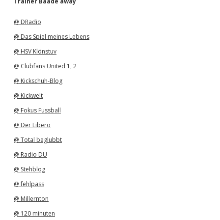
Trainer Baade away
i
v
@ DRadio
@ Das Spiel meines Lebens
@ HSV Klönstuv
@ Clubfans United 1
,
2
@ Kickschuh-Blog
@ Kickwelt
@ Fokus Fussball
@ Der Libero
@ Total beglubbt
@ Radio DU
@ Stehblog
@ fehlpass
@ Millernton
@ 120 minuten