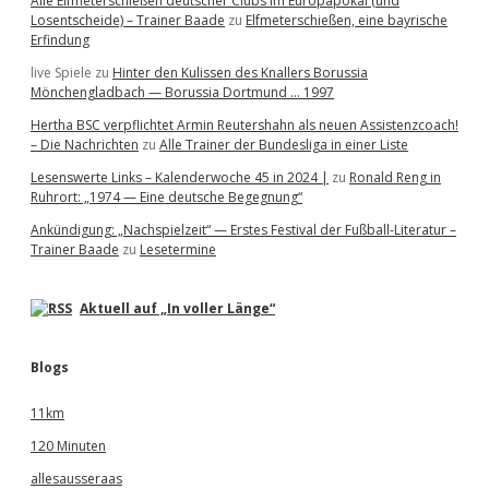
Alle Elfmeterschießen deutscher Clubs im Europapokal (und
Losentscheide) – Trainer Baade
zu
Elfmeterschießen, eine bayrische
Erfindung
live Spiele
zu
Hinter den Kulissen des Knallers Borussia
Mönchengladbach — Borussia Dortmund … 1997
Hertha BSC verpflichtet Armin Reutershahn als neuen Assistenzcoach!
– Die Nachrichten
zu
Alle Trainer der Bundesliga in einer Liste
Lesenswerte Links – Kalenderwoche 45 in 2024 |
zu
Ronald Reng in
Ruhrort: „1974 — Eine deutsche Begegnung“
Ankündigung: „Nachspielzeit“ — Erstes Festival der Fußball-Literatur –
Trainer Baade
zu
Lesetermine
Aktuell auf „In voller Länge“
Blogs
11km
120 Minuten
allesausseraas