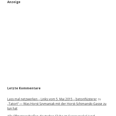
S
Anzeige
i
d
e
b
a
r
Letzte Kommentare
Lass mal netzwerken – Links vom 5. Mai 2015 – betonflüsterer
zu
„Tatort“ — Was Horst Szymaniak mit der Horst-Schimanski-Gasse zu
tun hat