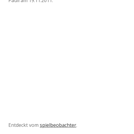
Pauli am 19.11.2011.
Entdeckt vom
spielbeobachter
.