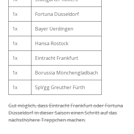
1x
Fortuna Düsseldorf
1x
Bayer Uerdingen
1x
Hansa Rostock
1x
Eintracht Frankfurt
1x
Borussia Mönchengladbach
1x
SpVgg Greuther Fürth
Gut möglich, dass Eintracht Frankfurt oder Fortuna
Düsseldorf in dieser Saison einen Schritt auf das
nächsthöhere Treppchen machen.