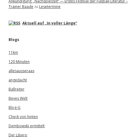
Ankündigung: „Nachspielzeit“ — Erstes Festival der Fußball-Literatur –
Trainer Baade
zu
Lesetermine
Aktuell auf „In voller Länge“
Blogs
11km
120 Minuten
allesausseraas
angedacht
Ballreiter
Beves Welt
Blog-G
Check von hinten
Dembowski ermittelt
Der Libero