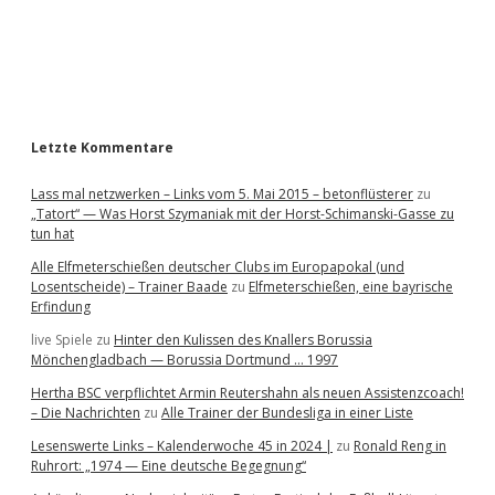
b
a
r
Letzte Kommentare
Lass mal netzwerken – Links vom 5. Mai 2015 – betonflüsterer
zu
„Tatort“ — Was Horst Szymaniak mit der Horst-Schimanski-Gasse zu
tun hat
Alle Elfmeterschießen deutscher Clubs im Europapokal (und
Losentscheide) – Trainer Baade
zu
Elfmeterschießen, eine bayrische
Erfindung
live Spiele
zu
Hinter den Kulissen des Knallers Borussia
Mönchengladbach — Borussia Dortmund … 1997
Hertha BSC verpflichtet Armin Reutershahn als neuen Assistenzcoach!
– Die Nachrichten
zu
Alle Trainer der Bundesliga in einer Liste
Lesenswerte Links – Kalenderwoche 45 in 2024 |
zu
Ronald Reng in
Ruhrort: „1974 — Eine deutsche Begegnung“