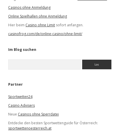
Casinos ohne Anmeldung
Online Spielhallen ohne Anmeldung
Hier beim
Casino ohne Limit
sofort anfangen.
casinofrog.com/de/online-casino/ohne-limit/
Im Blog suchen
S
u
c
h
e
Partner
n
Sportwetten24
Casino Advisers
Neue
Casinos ohne Sperrdatei
Entdecke den besten Sportwettenguide für Österreich:
sportwettenoesterreich.at