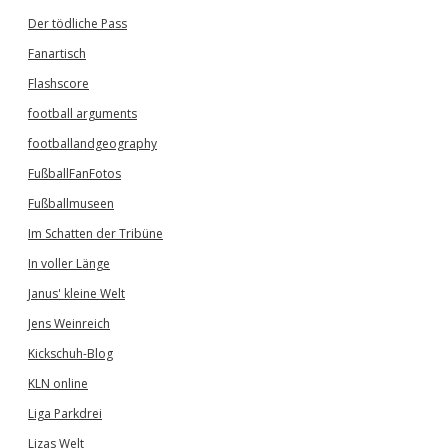
Der tödliche Pass
Fanartisch
Flashscore
football arguments
footballandgeography
FußballFanFotos
Fußballmuseen
Im Schatten der Tribüne
In voller Länge
Janus' kleine Welt
Jens Weinreich
Kickschuh-Blog
KLN online
Liga Parkdrei
Lizas Welt