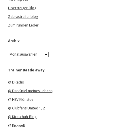
Übersteiger-Blog
Zebrastreifenblog
Zum runden Leder
Archiv
A
r
c
h
Trainer Baade away
i
v
@ DRadio
@ Das Spiel meines Lebens
@ HSV Klönstuv
@ Clubfans United 1
,
2
@ Kickschuh-Blog
@ Kickwelt