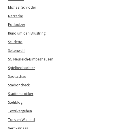
Michael Schröder
Netzecke
Podbolzer
Rund um den Brustring
Scudetto
Seitenwahl
SG Neureich-Bimbeshausen
Spielbeobachter
Spottschau
Stadioncheck
Stadtneurotiker
Stehblog
Textilvergehen
Torsten Wieland
Vertikalpass