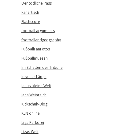
Der tödliche Pass
Fanartisch
Flashscore
football arguments
footballandgeography
FußballFanFotos
Fußballmuseen
Im Schatten der Tribüne
In voller Länge
Janus' kleine Welt
Jens Weinreich
Kickschuh-Blog
KLN online
Liga Parkdrei
Lizas Welt