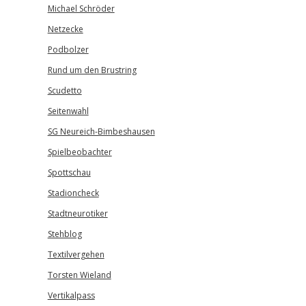
Michael Schröder
Netzecke
Podbolzer
Rund um den Brustring
Scudetto
Seitenwahl
SG Neureich-Bimbeshausen
Spielbeobachter
Spottschau
Stadioncheck
Stadtneurotiker
Stehblog
Textilvergehen
Torsten Wieland
Vertikalpass