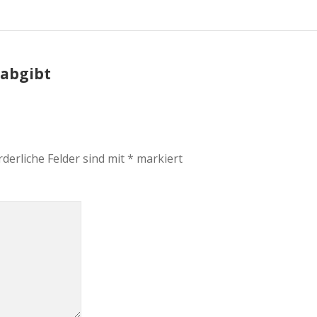
a
a
 abgibt
d
e
rderliche Felder sind mit
*
markiert