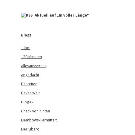
Aktuell auf „In voller Länge“
Blogs
11km
120 Minuten
allesausseraas
angedacht
Ballreiter
Beves Welt
Blog-G
Check von hinten
Dembowski ermittelt
Der Libero