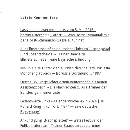
r
Letzte Kommentare
Lass mal netzwerken – Links vom 5. Mai 2015 –
betonflüsterer
zu
„Tatort“ — Was Horst Szymaniak mit
der Horst-Schimanski-Gasse zu tun hat
Alle Elfmeterschießen deutscher Clubs im Europapokal
(und Losentscheide) – Trainer Baade
zu
Elfmeterschießen, eine bayrische Erfindung
live Spiele
zu
Hinter den Kulissen des Knallers Borussia
Mönchengladbach — Borussia Dortmund … 1997
Hertha BSC verpflichtet Armin Reutershahn als neuen
Assistenzcoach! – Die Nachrichten
zu
Alle Trainer der
Bundesliga in einer Liste
Lesenswerte Links – Kalenderwoche 45 in 2024 |
zu
Ronald Reng in Ruhrort: „1974 — Eine deutsche
Begegnung“
Ankündigung: „Nachspielzeit“ — Erstes Festival der
Fußball-Literatur – Trainer Baade
zu
Lesetermine