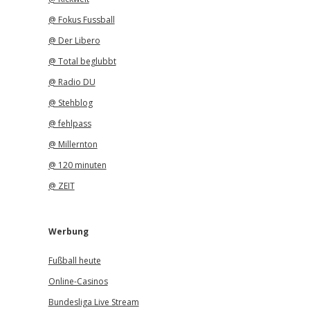
@ Fokus Fussball
@ Der Libero
@ Total beglubbt
@ Radio DU
@ Stehblog
@ fehlpass
@ Millernton
@ 120 minuten
@ ZEIT
Werbung
Fußball heute
Online-Casinos
Bundesliga Live Stream