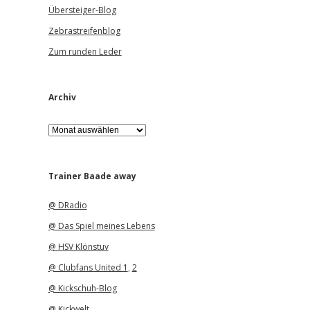
Übersteiger-Blog
Zebrastreifenblog
Zum runden Leder
Archiv
A
r
c
h
i
Trainer Baade away
v
@ DRadio
@ Das Spiel meines Lebens
@ HSV Klönstuv
@ Clubfans United 1
,
2
@ Kickschuh-Blog
@ Kickwelt