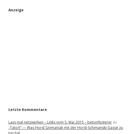
S
Anzeige
i
d
e
b
a
r
Letzte Kommentare
Lass mal netzwerken – Links vom 5. Mai 2015 – betonflüsterer
zu
„Tatort“ — Was Horst Szymaniak mit der Horst-Schimanski-Gasse zu
tun hat