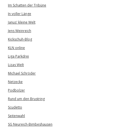
Im Schatten der Tribüne
In voller Länge
Janus' kleine Welt
Jens Weinreich
Kickschuh-Blog
KLN online
Liga Parkdrei
Lizas Welt
Michael Schröder
Netzecke
Podbolzer
Rund um den Brustring
Scudetto
Seitenwahl
SG Neureich-Bimbeshausen