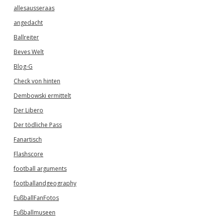
allesausseraas
angedacht
Ballreiter
Beves Welt
Blog-G
Check von hinten
Dembowski ermittelt
Der Libero
Der tödliche Pass
Fanartisch
Flashscore
football arguments
footballandgeography
FußballFanFotos
Fußballmuseen