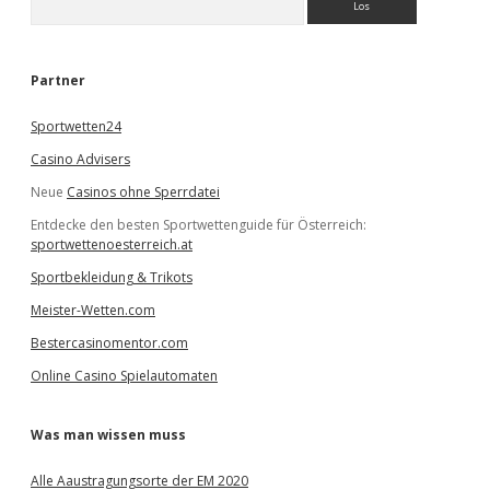
u
c
h
e
Partner
n
Sportwetten24
Casino Advisers
Neue
Casinos ohne Sperrdatei
Entdecke den besten Sportwettenguide für Österreich:
sportwettenoesterreich.at
Sportbekleidung & Trikots
Meister-Wetten.com
Bestercasinomentor.com
Online Casino Spielautomaten
Was man wissen muss
Alle Aaustragungsorte der EM 2020