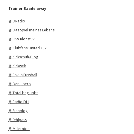
c
h
Trainer Baade away
i
v
@ DRadio
@ Das Spiel meines Lebens
@ HSV Klönstuv
@ Clubfans United 1
,
2
@ Kickschuh-Blog
@ Kickwelt
@ Fokus Fussball
@ Der Libero
@ Total beglubbt
@ Radio DU
@ Stehblog
@ fehlpass
@ Millernton