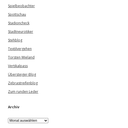
Spielbeobachter
Spottschau
Stadioncheck
Stadtneurotiker
Stehblog
Textilvergehen
Torsten Wieland
Vertikalpass
Übersteiger-Blog
Zebrastreifenblog
Zum runden Leder
Archiv
A
r