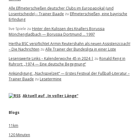
Alle Elfmeterschießen deutscher Clubs im Europapokal (und
Losentscheide) – Trainer Baade
zu
Elfmeterschießen, eine bayrische
Erfindung
live Spiele
zu
Hinter den Kulissen des Knallers Borussia
Mönchengladbach — Borussia Dortmund … 1997
Hertha BSC verpflichtet Armin Reutershahn als neuen Assistenzcoach!
– Die Nachrichten
zu
Alle Trainer der Bundesliga in einer Liste
Lesenswerte Links – Kalenderwoche 45 in 2024 |
zu
Ronald Reng in
Ruhrort: „1974 — Eine deutsche Begegnung“
Ankündigung: „Nachspielzeit“ — Erstes Festival der Fußball-Literatur –
Trainer Baade
zu
Lesetermine
Aktuell auf „In voller Länge“
Blogs
11km
120 Minuten