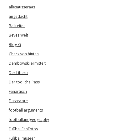
allesausseraas
angedacht
Ballreiter
Beves Welt
Blog-G
Check von hinten
Dembowski ermittelt
Der Libero
Der tödliche Pass
Fanartisch
Flashscore
football arguments
footballandgeography
FußballFanFotos
Fußballmuseen