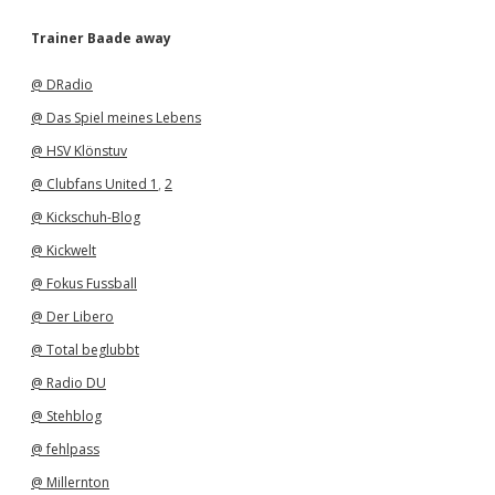
c
h
Trainer Baade away
i
v
@ DRadio
@ Das Spiel meines Lebens
@ HSV Klönstuv
@ Clubfans United 1
,
2
@ Kickschuh-Blog
@ Kickwelt
@ Fokus Fussball
@ Der Libero
@ Total beglubbt
@ Radio DU
@ Stehblog
@ fehlpass
@ Millernton