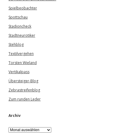
Spielbeobachter
Spottschau
Stadioncheck
Stadtneurotiker
Stehblog
Textilvergehen
Torsten Wieland
Vertikalpass
Übersteiger-Blog
Zebrastreifenblog
Zum runden Leder
Archiv
A
r