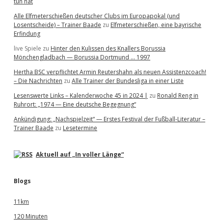
tun hat
Alle Elfmeterschießen deutscher Clubs im Europapokal (und
Losentscheide) – Trainer Baade
zu
Elfmeterschießen, eine bayrische
Erfindung
live Spiele
zu
Hinter den Kulissen des Knallers Borussia
Mönchengladbach — Borussia Dortmund … 1997
Hertha BSC verpflichtet Armin Reutershahn als neuen Assistenzcoach!
– Die Nachrichten
zu
Alle Trainer der Bundesliga in einer Liste
Lesenswerte Links – Kalenderwoche 45 in 2024 |
zu
Ronald Reng in
Ruhrort: „1974 — Eine deutsche Begegnung“
Ankündigung: „Nachspielzeit“ — Erstes Festival der Fußball-Literatur –
Trainer Baade
zu
Lesetermine
Aktuell auf „In voller Länge“
Blogs
11km
120 Minuten