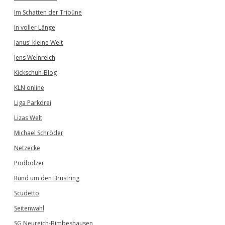
Im Schatten der Tribüne
In voller Länge
Janus' kleine Welt
Jens Weinreich
Kickschuh-Blog
KLN online
Liga Parkdrei
Lizas Welt
Michael Schröder
Netzecke
Podbolzer
Rund um den Brustring
Scudetto
Seitenwahl
SG Neureich-Bimbeshausen