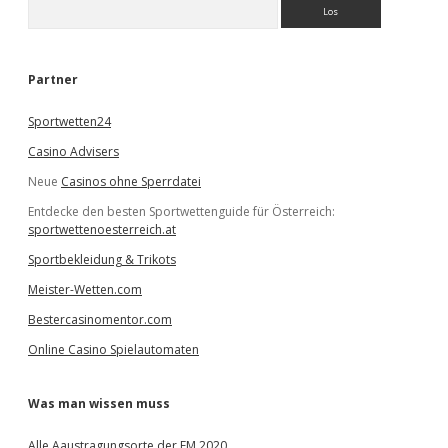
S
u
c
h
e
Partner
n
Sportwetten24
Casino Advisers
Neue
Casinos ohne Sperrdatei
Entdecke den besten Sportwettenguide für Österreich:
sportwettenoesterreich.at
Sportbekleidung & Trikots
Meister-Wetten.com
Bestercasinomentor.com
Online Casino Spielautomaten
Was man wissen muss
Alle Aaustragungsorte der EM 2020