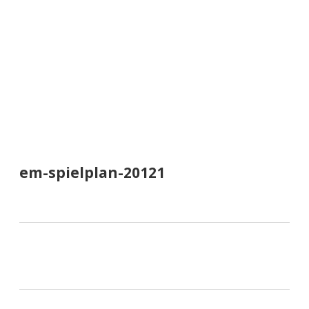
a
d
e
em-spielplan-20121